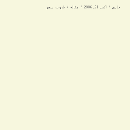
نویسنده
ارسال
دسته‌ها
برچسب‌ها
جادی
اکتبر 21, 2006
مقاله
تاروت
،
سفر
شده
در