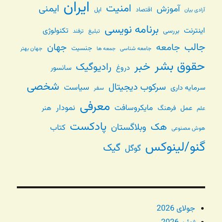
ایران
امنیت
ایمنی
آموزش
اقتصاد
اپل
آزادی بیان
برنامه نویسی
اینترنت
تکنولوژی
بررسی
تبلیغ
ترفند
جالب
جامعه
جهان
جنسیت
جامعه شناسی
جهان بهتر
جمعه ها
حقوق بشر
خبر
رادیوگیک
دروغ
سانسور
شخصی
سرکوب دیجیتال
سیاست
سرمایه داری
سفر
معرفی
مایکروسافت
نمودار
عمل
فرهنگ
هنر
علم
پادکست
هک
وبلاگستان
کتاب
هوش مصنوعی
گنو/لینوکس
گیک
گوگل
جولای 2026