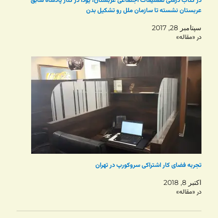
در کتاب درسی تعملیمات اجتماعی عربستان، یودا در کنار پادشاه سابق
عربستان نشسته تا سازمان ملل رو تشکیل بدن
سپتامبر 28, 2017
در «مقاله»
تجربه فضای کار اشتراکی سروکورپ در تهران
اکتبر 8, 2018
در «مقاله»