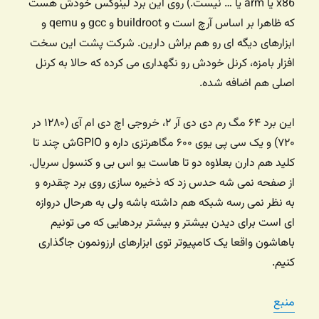
x86 یا arm یا … نیست.) روی این برد لینوکس خودش هست
که ظاهرا بر اساس آرچ است و buildroot و gcc و qemu و
ابزارهای دیگه ای رو هم براش دارین. شرکت پشت این سخت
افزار بامزه، کرنل خودش رو نگهداری می کرده که حالا به کرنل
اصلی هم اضافه شده.
این برد ۶۴ مگ رم دی دی آر ۲، خروجی اچ دی ام آی (۱۲۸۰ در
۷۲۰) و یک سی پی یوی ۶۰۰ مگاهرتزی داره و GPIOش چند تا
کلید هم دارن بعلاوه دو تا هاست یو اس بی و کنسول سریال.
از صفحه نمی شه حدس زد که ذخیره سازی روی برد چقدره و
به نظر نمی رسه شبکه هم داشته باشه ولی به هرحال دروازه
ای است برای دیدن بیشتر و بیشتر بردهایی که می تونیم
باهاشون واقعا یک کامپیوتر توی ابزارهای ارزونمون جاگذاری
کنیم.
منبع