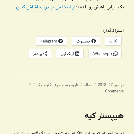
یک ایرانی راهش رو بلده (:
از اینجا می تونین تماشاش کنین
اشتراک‌گذاری:
X
فیسبوک
Telegram
WhatsApp
لینکداین
بیشتر
ارسال
دسته‌ها
برچسب‌ها
نوامبر 27, 2018
مقاله
تاریخچه
،
مصرف کنید
،
هک
9
شده
Comments
در
هیپستر کیه
امروز توی استوری اینستاگرام، به شوخی یه تگ #هیپستر زده