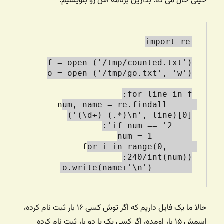
خیلی حال می ده. بذارین برنامه اش رو بنویسیم:
    num, name = re.findall 
    for i in range(0, 
        o.write(name+'\n')

حالا ما یک فایل داریم که اگر توش کسی ۱۶ بار ثبت نام کرده،
اسمش ۱۵ بار اومده، اگر کسی یک یا دو بار ثبت نام کرده