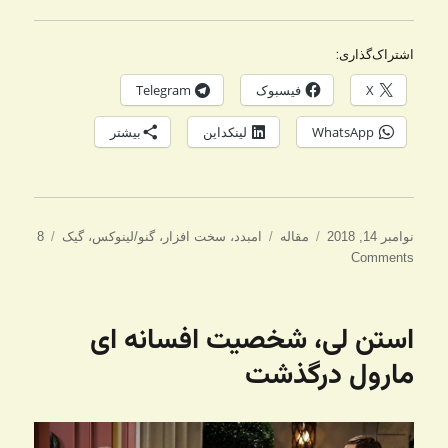
اشتراک‌گذاری:
X
فیسبوک
Telegram
WhatsApp
لینکداین
بیشتر
ارسال
دسته‌ها
برچسب‌ها
نوامبر 14, 2018
مقاله
امبدد
،
سخت افزار
،
گنو/لینوکس
،
گیک
8
شده
Comments
در
استن لی، شخصیت افسانه ای
مارول درگذشت