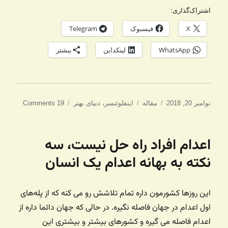
اشتراک‌گذاری:
X
فیسبوک
Telegram
WhatsApp
لینکداین
بیشتر
ارسال
دسته‌ها
برچسب‌ها
نوامبر 20, 2018
مقاله
اینفلوئنسر
،
دنیای بهتر
19 Comments
شده
در
اعدام افراد راه حل نیست، سه
نکته به بهانه اعدام یک انسان
این روزها کشورمون داره تمام تلاشش رو می کنه که از پله‌های
اول اعدام در جهان فاصله نگیره. در حالی که جهان دائما داره از
اعدام فاصله می گیره و کشورهای بیشتر و بیشتری این