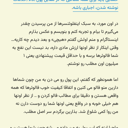
نوشته شدن، اجباری باشه
.
در اون مورد، به سبک اینفلوئنسرها از من پرسیدن چقدر
می‌گیرم تا بیام و تجربه کنم و بنویسم و عکس بذارم
اینستاگرام و منم اولش گفتم «هیچی» و بعد دیدم چه کاریه…
وقتی اینکار از نظر اونها ارزش مادی داره، بد نیست این نفع به
شما فالوئرها برسه و با حداقل قیمت پیشنهادی یعنی ۱
میلیون اون مطلب رو نوشتم.
اما همونطور که گفتم، این پول رو می دن به من چون شماها
دارین منو فالو می کنین و اتفاقا کیفیت خوب فالوئرها که همه
واقعی هستن و دقیقا برای مطالب فالو کردن و .. از نظر اونها
هم خیلی خوبه و در واقع یعنی اونها شما رو دوست دارن نه
من رو! کمی شلوغ شد. بذارین برگردم سر اصل مطلب.
ماجرا اینه که این پول به من داده می شه چون شما هستین و