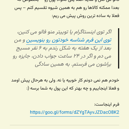
بعدا ممکنه کالاها رو هم به همین شیوه تقسیم کنم – پس
فعلا به ساده ترین روش پیش می ریم:
اگر توی اینستاگرام یا توییتر منو فالو می کنین،
توی این فرم شناسه خودتون رو بنویسین
و من
بعد از یک هفته به شکل رندم به ۶ نفر مسیج
می دم و اگر در ۲۴ ساعت جواب دادن، جایزه رو
براشون می فرستم. به همین سادگی
خودم هم نمی دونم کار خوبیه یا نه. ولی به هرحال پیش اومد
و فعلا اینجاییم و چه بهتر که این پول به شما برسه (:
فرم اینجاست:
https://goo.gl/forms/dZYgTAyvJZDacO8K2