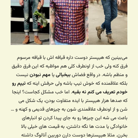
می‌بینین که هیپستر دوست داره قیافه اش با قیافه مرسوم
فرق کنه ولی خب از اونطرف کلی هم مواظبه که این فرق دقیق
و منظم باشه. در واقع فضاش
بیخیالی
یا
مهم نبودن
نیست
بلکه علاقمنده که خوش تیپ باشه ولی حرفش اینه که
تیپم رو
خودم تعریف می کنم نه بقیه
. اما خب مشکل کجاست؟ اینجا
که صدها هزار هیپستر با ایده متفاوت بودن، یک شکل می
شن و از اونطرف علاقمندی شون به چیزهای قدیمی و کهنه و …
باعث می شه این چیزها رو به جای پیدا کردن تو انبارهای
خانوادگی یا مدت ها نگه داشتن، به قیمت های خیلی بالا
بخرن. مثلا هیپسترها دوست دارن دوربین آنالوگ داشته