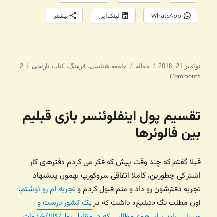
WhatsApp
لینکداین
بیشتر
ارسال
دسته‌ها
برچسب‌ها
نوامبر 21, 2018
مقاله
جامعه شناسی
،
فرهنگ
،
کتاب نارنجی
2
شده
Comments
در
تقسیم پول اینفلوئنسر بازی قبلیم
بین فالوئرها
قبلا گفتم که چند وقت پیش که فکر می کردم دفترهای کار
اشتراکی چطورین، کاملا اتفاقی سروکورپ بهمون پیشنهاد
تجربه دفترشون رو داد و منم قبول کردم و
تجربه ام رو نوشتم
.
اون مطلب تگ «تبلیغ» داشت که در
یک کشور درست و
حسابی باید برای همه مطالبی که در مقابل پول/کالا/خدمات