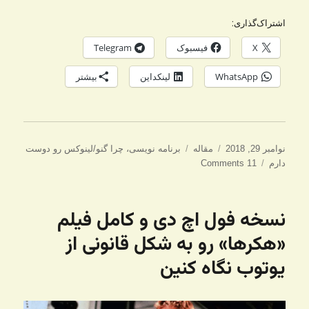
اشتراک‌گذاری:
X
فیسبوک
Telegram
WhatsApp
لینکداین
بیشتر
ارسال
دسته‌ها
برچسب‌ها
نوامبر 29, 2018
مقاله
برنامه نویسی
،
چرا گنو/لینوکس رو دوست
شده
دارم
11 Comments
در
نسخه فول اچ دی و کامل فیلم
«هکرها» رو به شکل قانونی از
یوتوب نگاه کنین