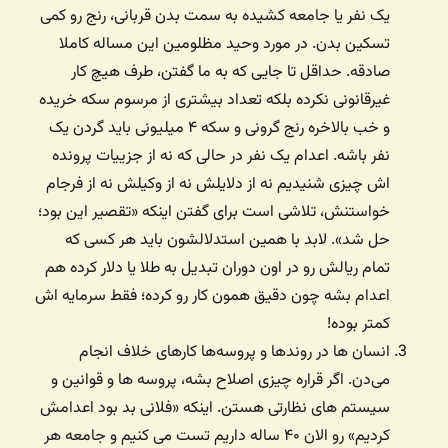
یک نفر یا جامعه کشیده به سمت بدن قربانی، رنج رو کمی
تسکین بدن. در مورد وحید مظلومین این مساله کاملا
صادقه. حداقل تا جایی که به ما گفتن، طرف هیچ کار
غیرقانونی نکرده بلکه تعداد بیشتری از مرسوم سکه خریده
و خب بالاخره رنج گرونی و سکه ۴ میلیونی باید گردن یک
نفر باشه. اعدام یک نفر در حالی که نه از جزییات پرونده
اش چیزی شنیدیم نه از دلایلش نه از وکیلش نه از فرجام
خواستنش، تلاشی است برای گفتن اینکه «تقصیر این بود؛
حل شد». لابد با همین استدلالشون باید هر کسی که
تمام ریالش رو در اون دوران تبدیل به طلا یا دلار کرده هم
اعدام بشه چون دقیق همون کار رو کرده؛ فقط سرمایه اش
کمتر بوده!
انسان ها در روندها و پروسه‌ها کارهای خلاف انجام
می‌دن. اگر قراره چیزی اصلاح بشه، پروسه ها و قوانین و
سیستم های نظارتی هستن. اینکه «فلانی بد بود اعدامش
کردیم» رو الان ۴۰ ساله داریم تست می کنیم و جامعه هر