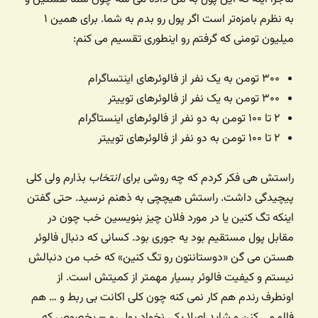
به نظرم بامزه‌تر است اگر پول رو بدم به شما. برای همین ۱
میلیون تومنی که گرفتم رو اینطوری تقسیم می کنم:
۳۰۰ تومن به یک نفر از فالوئرهای اینتساگرام
۳۰۰ تومن به یک نفر از فالوئرهای توییتر
۲ تا ۱۰۰ تومن به دو نفر از فالوئرهای اینستاگرام
۲ تا ۱۰۰ تومن به دو نفر از فالوئرهای توییتر
راستش هی فکر کردم که چه روشی برای
انتخاب
بذارم ولی کلی
پیچیدگی داشت. راستش هیچچی به ذهنم نرسید. حتی گفتن
اینکه تگ کنین یا در مورد فلان چیز بنویسین خب چون در
مقابل پول مستقیم بود یه جوری بود. کسانی که دنبال فالوئر
هستن می گن «دوستانتون رو تگ کنین» که خب من دنبالش
نیستم و کیفیت فالوئر بسیار مهمتر از کمیتش است. از
اونطرف رندم هم کار نمی کنه چون کلی اکانت بی ربط و … هم
فالو می کنن و شاید اصلا یکی نخواد پول رو – بخصوص که