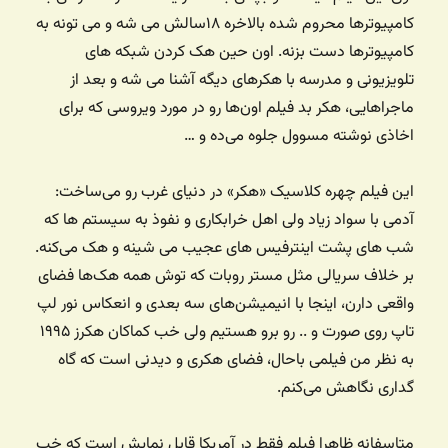
کامپیوترها محروم شده بالاخره ۱۸سالش می شه و می تونه به
کامپیوترها دست بزنه. اون حین هک کردن شبکه های
تلویزیونی و مدرسه با هکرهای دیگه آشنا می شه و بعد از
ماجراهایی، هکر بد فیلم اون‌ها رو در مورد ویروسی که برای
اخاذی نوشته مسوول جلوه می‌ده و …
این فیلم چهره کلاسیک «هکر» در دنیای غرب رو می‌ساخت:
آدمی با سواد زیاد ولی اهل خرابکاری و نفوذ به سیستم ها که
شب های پشت اینترفیس های عجیب می شینه و هک می‌کنه.
بر خلاف سریالی مثل مستر روبات که توش همه هک‌ها فضای
واقعی دارن، اینجا با انیمیشن‌های سه بعدی و انعکاس نور لپ
تاپ روی صورت و .. رو برو هستیم ولی خب کماکان هکرز ۱۹۹۵
به نظر من فیلمی باحال، فضای هکری و دیدنی است که گاه
گداری نگاهش می‌کنم.
متاسفانه ظاهرا فیلم فقط در آمریکا قابل نمایش است که خب