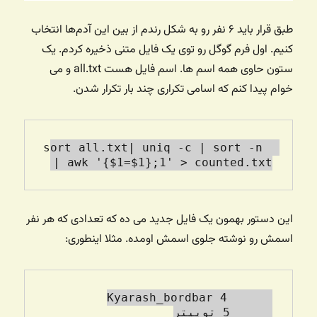
طبق قرار باید ۶ نفر رو به شکل رندم از بین این آدم‌ها انتخاب
کنیم. اول فرم گوگل رو توی یک فایل متنی ذخیره کردم. یک
ستون حاوی همه اسم ها. اسم فایل هست all.txt و می
خوام پیدا کنم که اسامی تکراری چند بار تکرار شدن.
sort all.txt| uniq -c | sort -n 
| awk '{$1=$1};1' > counted.txt

این دستور بهمون یک فایل جدید می ده که تعدادی که هر نفر
اسمش رو نوشته جلوی اسمش اومده. مثلا اینطوری: