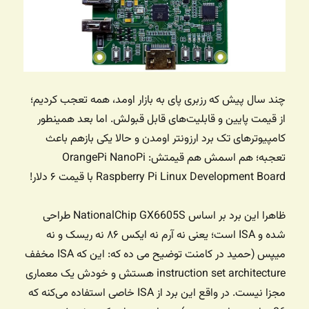
چند سال پیش که رزبری پای به بازار اومد، همه تعجب کردیم؛
از قیمت پایین و قابلیت‌های قابل قبولش. اما بعد همینطور
کامپیوترهای تک برد ارزونتر اومدن و حالا یکی بازهم باعث
تعجبه؛ هم اسمش هم قیمتش: OrangePi NanoPi
Raspberry Pi Linux Development Board با قیمت ۶ دلار!
ظاهرا این برد بر اساس NationalChip GX6605S طراحی
شده و ISA است؛ یعنی نه آرم نه ایکس ۸۶ نه ریسک و نه
میپس (حمید در کامنت توضیح می ده که: این که ISA مخفف
instruction set architecture هستش و خودش یک معماری
مجزا نیست. در واقع این برد از ISA خاصی استفاده می‌کنه که