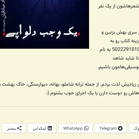
ر شعرهاشون از یک نفر
 سری بهش بزنین و
نه کتاب رو به
شماره کارت 5022291010225389 به نام
تا شاید شاهد
موسیقی‌هامون باشیم.
 زیادیش لذت بردم. از جمله ترانه شاملو، بهانه، دیوارسنگی، خاک بهشت و
نه‌هاش رو دوست دارن با یک اجرای خوب بشنوم (:
وک
Telegram
WhatsApp
لینکداین
بیشتر