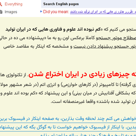
تجو می کنیم که «
کم نبوده اند علوم و فناوری هایی که در ایران تولید
صطلاح موتور جستجو
کاملا برعکس اون رو به ما «پیشنهاد» می ده در حالی
تور جستجو پیشنهاد دادن نیست
و مشخصه که اینکار به مقاصد خاصی
ه چیزهای زیادی در ایران اختراع شدن
. از تکنولوژی ها
ی گرفته) تا کامپیوتر (در کارهای خوارزمی) و انرژی اتم (در شعر مشهور مولان
که بشکافی آفتابیش در میان بینی) و این پیشنهاد که «کم بوده اند علوم و
ران تولید شده باشند» واقعا غیرمنصفانه است.
خواهش می کنم چند لحظه وقت بذارین، به صفحه اینکار در فیسبوک برین
بدین. با اینکار از فیسبوک خواهیم خواست تا به گوگل بگه که این پیشنهاد
 به تاریخ و فرهنگ چند هزار ساله ما احترام بذاره.