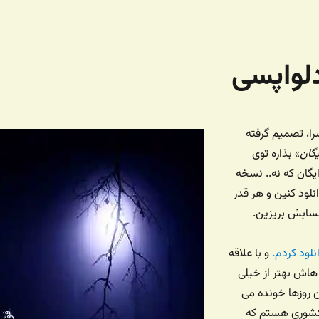
لواپسی
سرا، تصمیم گرفته
یگان
» بذاره توی
رایگان که نه.. نسخه
نلود کنین و هر قدر
سابش بریزین.
نلود کردم.
و با علاقه
 هاش بهتر از خیلی
ن روزها خونده می
کشوری هستم که