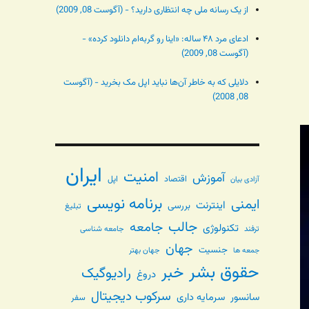
از یک رسانه ملی چه انتظاری دارید؟ - (آگوست 08, 2009)
ادعای مرد ۴۸ ساله: «اینا رو گربه‌ام دانلود کرده» -
(آگوست 08, 2009)
دلایلی که به خاطر آن‌ها نباید اپل مک بخرید - (آگوست
08, 2008)
ایران
امنیت
آموزش
اقتصاد
اپل
آزادی بیان
برنامه نویسی
ایمنی
اینترنت
بررسی
تبلیغ
جالب
جامعه
تکنولوژی
ترفند
جامعه شناسی
جهان
جنسیت
جهان بهتر
جمعه ها
حقوق بشر
خبر
رادیوگیک
دروغ
سرکوب دیجیتال
سانسور
سرمایه داری
سفر