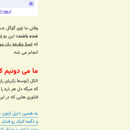
وقتی ما توی گوگل جس
شده باشند
» این
به ا
که
اصلا وظیفه یک مو
انجام می شه.
ما می دونیم ک
الکل (توسط زکریای راز
که میگه دل هر ذره را 
فناوری هایی که در ای
به همین دلیل ازتون 
و دگمه لایک رو فشار 
ددمنشانه رو حذف کنه و