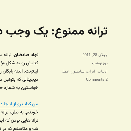
ترانه ممنوع: یک وجب د
فواد صادقیان
، ترانه 
ارسال
جولای 28, 2011
شده
کتابش رو به شکل «
را
دسته‌ها
روزنوشت
در
اینترنت. البته رایگان 
برچسب‌ها
ادبیات
،
ایران
،
سانسور
،
عمل
دیجیتالی که بتونین دا
2 Comments
خواستین به شماره ح
من کتاب رو از اینجا دا
خوندم. به نظرم ترانه
ترانه‌هایی بودن که ای
شه و متاسفم که در 