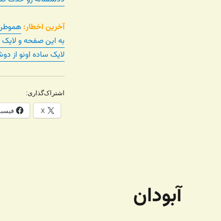
آخرین اخطار:
هموطن! 
به این صفحه و لایک ب
لایک ساده اونو از دو
اشتراک‌گذاری:
X
فیسب
آبودان