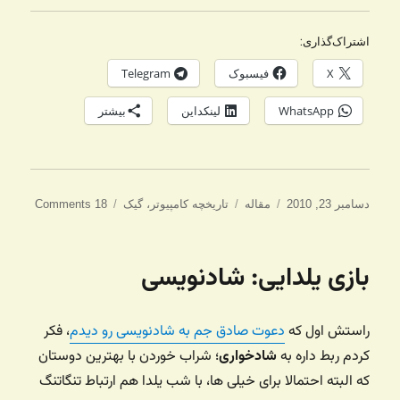
اشتراک‌گذاری:
X
فیسبوک
Telegram
WhatsApp
لینکداین
بیشتر
ارسال
دسته‌ها
برچسب‌ها
دسامبر 23, 2010
مقاله
تاریخچه کامپیوتر
،
گیک
18 Comments
شده
در
بازی یلدایی: شادنویسی
راستش اول که
دعوت صادق جم به شادنویسی رو دیدم
، فکر
کردم ربط داره به
شادخواری
؛ شراب خوردن با بهترین دوستان
که البته احتمالا برای خیلی ها، با شب یلدا هم ارتباط تنگاتنگ