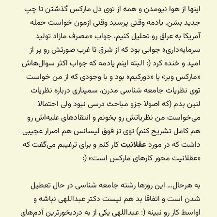
اینها از هوا نیومدن و همه از توی دل مارکس گذشتن تا چپ
جدید بشن. یادمه وقتی پرسید وقتی ازمون خواست حمله
آمریکا به عراق رو تحلیل کنیم، جواب «مصرف مازاد تولید
سرمایه‌داری» جوابی بود که از شرق تا غرب صورتش رو پر از
امید و خنده کرد (: البته اینم یادمه که جواب اکثر سوال‌هاش
«مارکس وبر» یا «دورکیم» بود و با وجودی که از من خواست
توی نظریات جامعه شناسی مدرن، سمیناری درباره نظریات
لنین بدم (که اصولا جزو مباحث درسی نبود ولی احتمالا
می‌خواست من نظریاتش رو بخونم و انتقادهای علیه‌اش رو
هم کامل تشریح کنم) توی تز فوق لیسانس هم اصرار عجیبی
داشت که در مورد
عقلانیت
کار کنم و برای ترغیبم می‌گفت که
«عقلانیت محور کارهای مارکس است» (:
به هرحال… این روزها رشته جامعه شناسی در حال تعطیل
شدن است و اتفاقا بد هم نیست دکتر عبداللهی نباشه و
اواسط کار رو نبینه (: عبداللهی یکی از به دردبخورترین آدم‌های