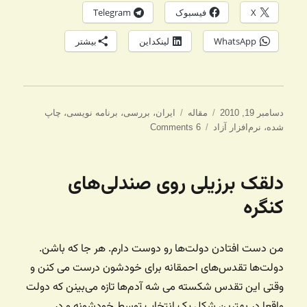
X
فیسبوک
Telegram
WhatsApp
لینکداین
بیشتر
ارسال
دسته‌ها
برچسب‌ها
دسامبر 19, 2010
مقاله
ایران
،
بررسی
،
برنامه نویسی
،
چاپ
شده
شده
،
نرم‌افزار آزاد
6 Comments
در
دلقک برزیلی روی صندلی‌های
کنگره
من دست افتادن دولت‌ها رو دوست دارم. هر جا که باشن.
دولت‌ها تقدس‌های احمقانه برای خودشون درست می کنن و
وقتی این تقدس شکسته می شه آدم‌ها تازه می‌بینن که دولت
واقعا در بهترین شکل یک انتخاب توسط خودشونه و در