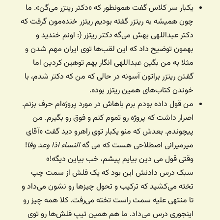
یکبار سر کلاس گفت همونطور که «دکتر ریتزر می‌گن». ما
چون همیشه به ریتزر گفته بودیم ریتزر خنده‌مون گرفت که
دکتر عبداللهی بهش می‌گه
دکتر
ریتزر (: اونم خندید و
بهمون توضیح داد که این لقب‌ها توی ایران مهم شدن و
مثلا به من بگین عبداللهی انگار بهم توهین کردین اما
گفتن ریتزر براتون آسونه در حالی که من که دکتر شدم، با
خوندن کتاب‌های همین ریتزر بوده.
من قول داده بودم برم باهاش در مورد پروژه‌ام حرف بزنم.
اصرار داشت که پروژه رو تموم کنم و فوق رو بگیرم. من
پیچوندم. بعدش که منو یکبار توی راهرو دید گفت «آقای
میرمیرانی اصطلاحی هست که می گه
النساء اذا وعد وفا
!
وقتی قول می دین بیایم پیشم، خب بیاین دیگه!»
سبک درس دادنش این بود که یک فلش از سمت چپ
تخته می‌کشید که ترکیب و تحول چیزها رو نشون می‌داد و
تا منتهی علیه سمت راست تخته می‌رفت. کلا همه چیز رو
اینجوری درس می‌داد. ما هم همین تیپ فلش‌ها رو توی