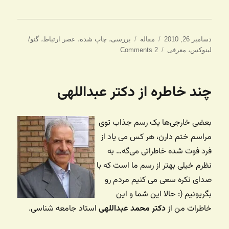
ارسال
دسته‌ها
برچسب‌ها
دسامبر 26, 2010
مقاله
بررسی
،
چاپ شده
،
عصر ارتباط
،
گنو/
شده
لینوکس
،
معرفی
2 Comments
در
چند خاطره از دکتر عبداللهی
بعضی خارجی‌ها یک رسم جذاب توی
مراسم ختم دارن، هر کس می یاد از
فرد فوت شده خاطراتی می‌گه… به
نظرم خیلی بهتر از رسم ما است که با
صدای نکره سعی می کنیم مردم رو
بگریونیم (: حالا این شما و این
خاطرات من از
دکتر محمد عبداللهی
استاد جامعه شناسی.