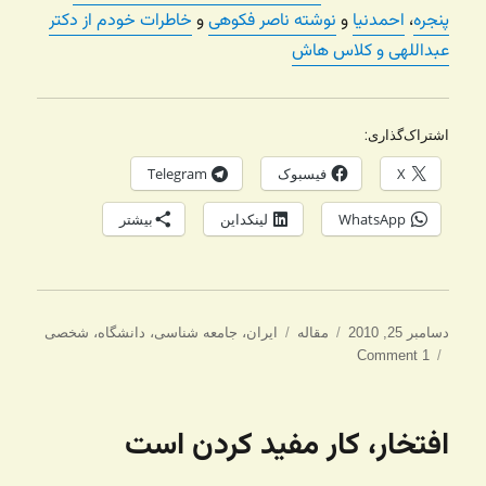
پنجره
،
احمدنیا
و
نوشته ناصر فکوهی
و
خاطرات خودم از دکتر
عبداللهی و کلاس هاش
اشتراک‌گذاری:
X
فیسبوک
Telegram
WhatsApp
لینکداین
بیشتر
ارسال
دسته‌ها
برچسب‌ها
دسامبر 25, 2010
مقاله
ایران
،
جامعه شناسی
،
دانشگاه
،
شخصی
شده
1 Comment
در
افتخار، کار مفید کردن است