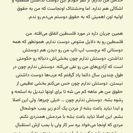
حداقل من ندارم. از نظر خودم این دوست نداشتن منطقیه و
اشکالی هم نداره. اما وحشتناک اونجاست که من به حقوق
اولیه اون اهمیتی که به حقوق دوستم می‌دم رو ندم.
همین جریان داره در مورد فلسطین اتفاق می‌افته. من
فلسطین رو به دلایل متنوعی دوست ندارم. همونطور که همه
دوستانی که برچسب لپ تاپ من رو دیدن هم دوستش
نداشتن. دوستش ندارم چون بخشی‌اش دنباله رو حکومتی
است که آزادی‌های من رو نفی می‌کنه. دوستش ندارم چون در
طول چندین سال دائما یاد گرفتم که عرب‌ها دوست داشتنی
نیستن. دوستش ندارم چون حس می‌کنم بخشی عظیمی از
حقوق من هر ماهه کم می شه تا برای اونها تبدیل به اسلحه و
رشوه بشه. دوستش ندارم چون … خیلی چیزها. ولی این اصلا
و ابدا نباید باعث بشه از مردن یک آدم زیر بمب خوشحال
بشم. این اصلا نباید باعث بشه با مردمش همدردی نکنم.
مردی که اونجا می‌خواد بره سر کار ولی با بمب ازش استقبال