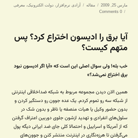
ارسال
دسته‌ها
برچسب‌ها
مارس 25, 2009
مقاله
آزادی نرم‌افزار
،
دولت الکترونیک
،
معرفی
شده
0 Comments
در
آیا برق را ادیسون اختراع کرد؟ پس
متهم کیست؟
خب بله! ولی سوال اصلی این است که «آیا اگر ادیسون نبود
برق اختراع نمی‌شد؟»
همین الان دیدن مجموعه مربوط به شبکه ضداخلاقی اینترنتی
از شبکه سه رو تموم کردم. یک عده جوون رو دستگیر کردن و
بدون حضور وکیل یا هیات منصفه یا ناظر و بدون شک در
سلول‌های انفرادی و تهدید ازشون جلوی دوربین اعتراف گرفتن
که از آمریکا و اسراییل و احتمالا کلی جای ضد ایرانی دیگه پول
می‌گرفتن تا هرزه‌نگاری در اینترنت منتشر کنن و جوون‌های