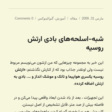
ارسال
دسته‌ها
برچسب‌ها
مارس 31, 2009
مقاله
آموزش
،
گنو/لینوکس
0 Comments
شده
در
شبه-اسلحه‌های بادی ارتش
روسیه
این خبر به مجموعه چیزهایی که من ازشون می‌نویسم مربوط
نیست ولی اونقدر جذاب بود که از کنارش نگذشتم:
«ارتش
روسیه یکسری هواپیما و تانک و موشک انداز و …. بادی به
ارتش اضافه کرده»
.
این
تجهیزات
، بعد از باد شدن ابعاد واقعی پیدا می‌کن و در
فاصله بیش از صد متر، قابل تشخیص از اصل نیستن.
کاربردش هم مشخصه: گمراه کردن ماهواره‌های جاسوسی،