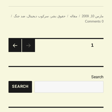
ارسال
دسته‌ها
برچسب‌ها
مارس 10, 2009
مقاله
حقوق بشر
،
سرکوب دیجیتال
،
ضد جنگ
شده
0 Comments
در
صفحه‌بندی
برگه
1
نوشته‌ها
صفحه
بعدی
Search
SEARCH