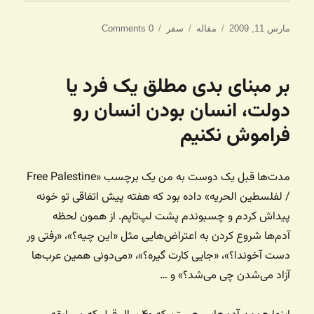
ارسال
دسته‌ها
برچسب‌ها
مارس 11, 2009
مقاله
سفر
0 Comments
شده
در
بر مبنای بدی مطلق یک فرد یا
دولت، انسان بودن انسان رو
فراموش نکنیم
مدت‌ها قبل یک دوست به من یک برچسب «Free Palestine
/ لفلسطین الحریه» داده بود که هفته پیش اتفاقی تو خونه
پیداش کردم و چسبوندم پشت لپ‌تاپم. از همون لحظه
آدم‌ها شروع کردن به اعتراض‌هایی مثل «این چیه؟»، «رفتی ور
دست آخوندا؟»، «جایی کارت گیره؟»، «می‌دونی همین عرب‌ها
آزاد می‌شدن چی می‌شد؟» و …