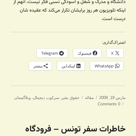
دانشگاه و مدرک و شغل و آسودگی نسبی فکر نیست، آنهم از
اینکه تلویزیون هر روز برایشان تکرار می‌کند که عقیده شان
درست است.
اشتراک‌گذاری:
X
فیسبوک
Telegram
WhatsApp
لینکداین
بیشتر
ارسال
دسته‌ها
برچسب‌ها
مارس 19, 2009
مقاله
حقوق بشر
،
سرکوب دیجیتال
،
وبلاگستان
شده
0 Comments
در
خاطرات سفر تونس – فرودگاه