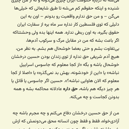
می‌شه نه درباره حکومت ایران چیزی می‌دونه و نه از من چیزی
شنیده و اینکه حقوقم کم می‌شه تا طبق شایعاتی که خیلی‌ها
می‌گن – و من حق ندارم واقعیت رو بدونم – اون به این
دلیلی که توی فلسطین کار نداره سر ماه بره از سفارت ایران
حقوق بگیره، به اون ربطی نداره. همه اینها بده ولی وحشتناکه
اگر باعث بشه که من در مقابل مرگ و سرکوب آدم‌ها،
بی‌تفاوت بشم و حتی بعضا خوشحال هم بشم. به نظر من،
هیچ آدم شریفی حق نداره از توی زندان بودن حسین درخشان
خوشحال باشه و بگه «از کجا معلوم که جاسوس اسراییل
نباشه» یا «این از خودشونه، بهش بد نمی‌گذره» یا «اصلا از کجا
معلوم که الان هاوایی نباشه؟». حسین اگر جاسوس یا قاتل یا
هر چیز دیگه هم باشه،‌
حق داره
عادلانه محاکمه بشه و همه
بدونن کجاست و چه می‌کنه.
من از حق حسین درخشان دفاع می‌کنم و چه مجرم باشه چه
آزادی‌خواه، فقط و فقط چون انسانه محق می‌دونمش که ازش