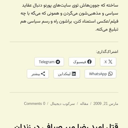
ساخته که جوون‌هاش توی سایت‌های پورنو دنبال عقاید
سیاسی و مذهبی‌شون می‌گردن و همونی که می‌گه با چه
فیلم/عکسی استمناء کنن، براشون راه و رسم سیاسی هم
تبلیغ می‌کنه.
اشتراک‌گذاری:
X
فیسبوک
Telegram
WhatsApp
لینکداین
بیشتر
ارسال
دسته‌ها
برچسب‌ها
مارس 21, 2009
مقاله
سرکوب دیجیتال
0 Comments
شده
در
قتل امید رضا میر‌ صیافی در زندان