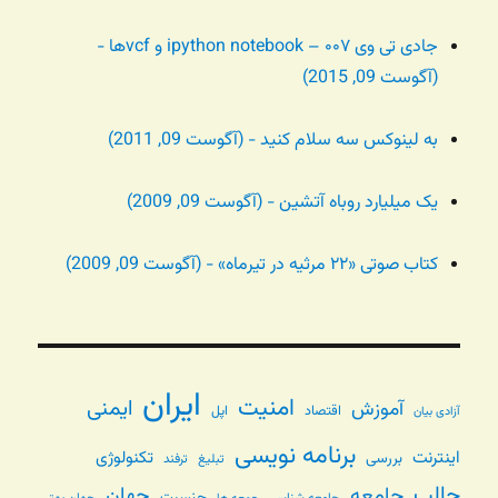
جادی تی وی ۰۰۷ – ipython notebook و vcfها -
(آگوست 09, 2015)
به لینوکس سه سلام کنید - (آگوست 09, 2011)
یک میلیارد روباه آتشین - (آگوست 09, 2009)
کتاب صوتی «۲۲ مرثیه در تیرماه» - (آگوست 09, 2009)
ایران
امنیت
ایمنی
آموزش
اقتصاد
اپل
آزادی بیان
برنامه نویسی
اینترنت
تکنولوژی
بررسی
تبلیغ
ترفند
جالب
جامعه
جهان
جنسیت
جامعه شناسی
جهان بهتر