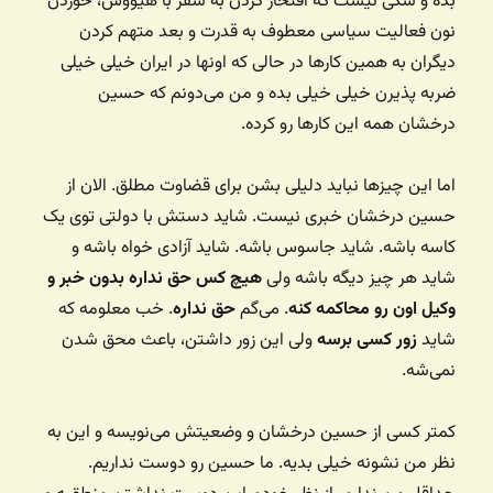
بده و شکی نیست که افتخار کردن به سفر با هیووس،‌ خوردن
نون فعالیت سیاسی معطوف به قدرت و بعد متهم کردن
دیگران به همین کارها در حالی که اونها در ایران خیلی خیلی
ضربه پذیرن خیلی خیلی بده و من می‌دونم که حسین
درخشان همه این کارها رو کرده.
اما این چیزها نباید دلیلی بشن برای قضاوت مطلق. الان از
حسین درخشان خبری نیست. شاید دستش با دولتی توی یک
کاسه باشه. شاید جاسوس باشه. شاید آزادی خواه باشه و
شاید هر چیز دیگه باشه ولی
هیچ کس حق نداره بدون خبر و
وکیل اون رو محاکمه کنه
. می‌گم
حق نداره
. خب معلومه که
شاید
زور کسی برسه
ولی این زور داشتن، باعث محق شدن
نمی‌شه.
کمتر کسی از حسین درخشان و وضعیتش می‌نویسه و این به
نظر من نشونه خیلی بدیه. ما حسین رو دوست نداریم.