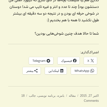
گداری هم [با شیطنت بچه‌ها در اتاق کناری که کیبورد اصلی من
دستشون بود] چند تا عدد و انتر و غیره تایپ می شد! دوستان
در شوخی حرفه ای بودن و در نتیجه دو سه دقیقه ای بیشتر
طول نکشید تا همه با هم بخندیم (:
شما تا حالا هدف چنین شوخی‌هایی بودین؟
اشتراک‌گذاری:
X
فیسبوک
Telegram
WhatsApp
لینکداین
بیشتر
ارسال
دسته‌ها
برچسب‌ها
اکتبر 27, 2015
مقاله
بامزه
،
برنامه نویسی
،
جالب
18
شده
Comments
در