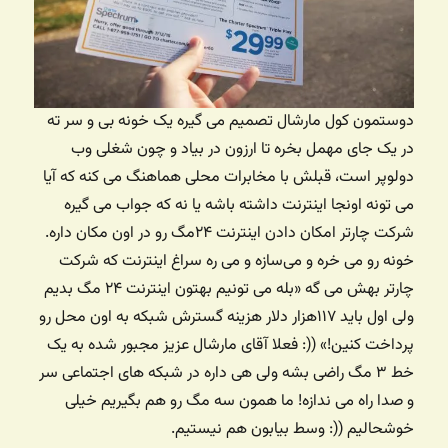
دوستمون کول مارشال تصمیم می گیره یک خونه بی و سر ته
در یک جای مهمل بخره تا ارزون در بیاد و چون شغلی وب
دولوپر است، قبلش با مخابرات محلی هماهنگ می کنه که آیا
می تونه اونجا اینترنت داشته باشه یا نه که جواب می گیره
شرکت چارتر امکان دادن اینترنت ۲۴مگ رو در اون مکان داره.
خونه رو می خره و می‌سازه و می ره سراغ اینترنت که شرکت
چارتر بهش می گه «بله می تونیم بهتون اینترنت ۲۴ مگ بدیم
ولی اول باید ۱۱۷هزار دلار هزینه گسترش شبکه به اون محل رو
پرداخت کنین!» ((: فعلا آقای مارشال عزیز مجبور شده به یک
خط ۳ مگ راضی بشه ولی هی داره در شبکه های اجتماعی سر
و صدا راه می ندازه! ما همون سه مگ رو هم بگیریم خیلی
خوشحالیم ((: وسط بیابون هم نیستیم.