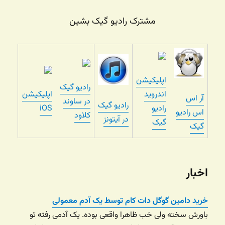
مشترک رادیو گیک بشین
اپلیکیشن
رادیو گیک
اندروید
اپلیکیشن
آر اس
در ساوند
رادیو گیک
رادیو
iOS
اس رادیو
کلاود
در آیتونز
گیک
گیک
اخبار
خرید دامین گوگل دات کام توسط یک آدم معمولی
باورش سخته ولی خب ظاهرا واقعی بوده. یک آدمی رفته تو