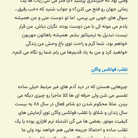
وقتی بود که خبرنگاری پرسید «آیا فکر می کنی ربات ها یک
زمانی جهان رو فتح می کنن؟» و جواب شنید که «خب رفیق…
سوال های خوبی می پرسی. اما تو دوست منی و من همیشه
یادم می مونه کی با من دوست بوده. نگران نباش. من قرار
نیست تبدیل به ترمیناتور بشم. همیشه باهاتون مهربون
خواهم بود. شما گرم و راحت توی باغ وحش من زندگی
خواهید کرد و من به یاد قدیم‌ها می یام شما رو نگاه می کنم».
تقلب فولکس واگن
چیزهایی هستن که در دید آدم های غیر مرتبط خیلی ساده
تفسیر می شن ولی حرفه ای ها کلا ماجرا رو چیزی دیگه می
بینن. مثلا محکوم شدن دو شاعر فعال در سال ۸۸ به بیست
سال زندان و شلاق یا تقلب فولکس واگن توی آزمایش های
کیفیت موتور. بعضی ها می گن اشتباه نرم افزاری بوده یا یک
تقلب ساده و احتمالا جریمه هایی هم خواهد بود ولی ما