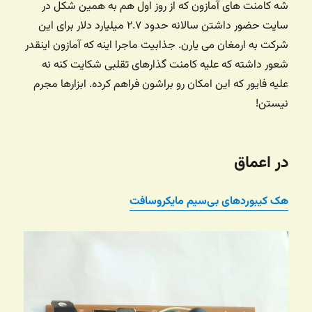
شه کامنت های آمازون که از روز اول هم به همین شکل در
سایت حضور داشتن سالانه حدود ۲.۷ میلیارد دلار برای این
شرکت به ارمغان می یارن. جذابیت ماجرا اینه که آمازون اینقدر
شعور داشته که علیه کامنت گذارهای تقلبی شکایت کنه نه
علیه فایور که این امکان رو براشون فراهم کرده. ابزارها مجرم
نیستن!
در اعماق
هک کیبوردهای بی‌سیم مایکروسافت