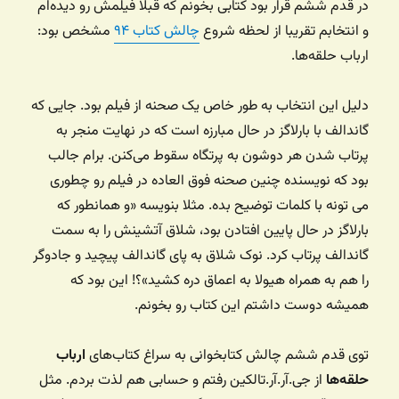
در قدم ششم قرار بود کتابی بخونم که قبلا فیلمش رو دیده‌ام
و انتخابم تقریبا از لحظه شروع
چالش کتاب ۹۴
مشخص بود:
ارباب حلقه‌ها.
دلیل این انتخاب به طور خاص یک صحنه از فیلم بود. جایی که
گاندالف با بارلاگز در حال مبارزه است که در نهایت منجر به
پرتاب شدن هر دوشون به پرتگاه سقوط می‌کنن. برام جالب
بود که نویسنده چنین صحنه فوق العاده در فیلم رو چطوری
می تونه با کلمات توضیح بده. مثلا بنویسه «و همانطور که
بارلاگز در حال پایین افتادن بود، شلاق آتشینش را به سمت
گاندالف پرتاب کرد. نوک شلاق به پای گاندالف پیچید و جادوگر
را هم به همراه هیولا به اعماق دره کشید»؟! این بود که
همیشه دوست داشتم این کتاب رو بخونم.
توی قدم ششم چالش کتابخوانی به سراغ کتاب‌های
ارباب
حلقه‌ها
از جی.آر.آر.تالکین رفتم و حسابی هم لذت بردم. مثل