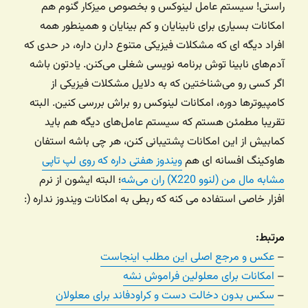
راستی! سیستم عامل لینوکس و بخصوص میزکار گنوم هم
امکانات بسیاری برای نابینایان و کم بینایان و همینطور همه
افراد دیگه ای که مشکلات فیزیکی متنوع دارن داره، در حدی که
آدم‌های نابینا توش برنامه نویسی شغلی می‌کنن. یادتون باشه
اگر کسی رو می‌شناختین که به دلایل مشکلات فیزیکی از
کامپیوترها دوره، امکانات لینوکس رو براش بررسی کنین. البته
تقریبا مطمئن هستم که سیستم‌ عامل‌های دیگه هم باید
کمابیش از این امکانات پشتیبانی کنن، هر چی باشه استفان
هاوکینگ افسانه ای هم
ویندوز هفتی داره که روی لپ تاپی
مشابه مال من (لنوو X220) ران می‌شه
؛ البته ایشون از نرم
افزار خاصی استفاده می کنه که ربطی به امکانات ویندوز نداره (:
مرتبط:
–
عکس و مرجع اصلی این مطلب اینجاست
–
امکانات برای معلولین فراموش نشه
–
سکس بدون دخالت دست و کراودفاند برای معلولان