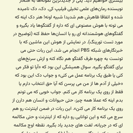
بیشتری خواهیم دید. یکی از جدیدترین نمونه‌ها به افتخار
نویسنده رمان‌های علمی تخیلی فیلیپ کی. دک، دک نامیده
شده و اتفاقا ظاهرش هم شدیدا شبیه اونه! هنر دک اینه که
می تونه با هوش مصنوعی ای که داره از گفتگوها یاد بگیره و
گفتگوهای هوشمندانه ای رو با انسان‌ها حفظ کنه (توضیح در
مورد تست تورینگ). در نمایشی از هوش این ماشین که با
خبرنگارهای شبکه PBS انجام می شد، این ربات حتی می
تونست به چهره طرف گفتگو هم نگاه کنه و ازش سرنخ‌های
برای گفتگو بگیره. سوال همیشگی این بود که «آیا تو فکر می
کنی یا طبق یک برنامه عمل می کنی» و جواب دک این بود که
«خیلی از آدم ها از من می پرسن که آیا حق انتخاب دارم یا
فقط از روی یک برنامه کار می کنم. جواب خوبی که می تونم
بدم اینه که عملا همه چیز، حتی حیوانات و انسان هم دارن از
روی یک برنامه کار می کنن». این ربات در ضمن اینترنت رو هم
سرچ می کنه و این توانایی رو داره که از اینترنت و حتی مکالمه
ای که در جریانه، لغت های جدید یاد بگیره. نقطه اوج مکالمه