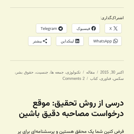
اشتراک‌گذاری:
X
فیسبوک
Telegram
WhatsApp
لینکداین
بیشتر
ارسال
دسته‌ها
برچسب‌ها
اکتبر 30, 2015
مقاله
تکنولوژی
،
جمعه ها
،
جنسیت
،
حقوق بشر
،
شده
سکس
،
فناوری
،
کتاب
2 Comments
در
درسی از روش تحقیق: موقع
درخواست مصاحبه دقیق باشین
فرض کنین شما یک محقق هستین و پرسشنامه‌ای برای پر