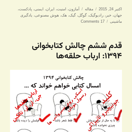
ارسال
دسته‌ها
برچسب‌ها
اکتبر 24, 2015
مقاله
آمازون
،
امنیت
،
ایران
،
ایمنی
،
پادکست
،
شده
جهان
،
خبر
،
رادیوگیک
،
گوگل
،
گیک
،
هک
،
هوش مصنوعی
،
یادگیری
در
ماشینی
17 Comments
قدم ششم چالش کتابخوانی
۱۳۹۴: ارباب حلقه‌ها