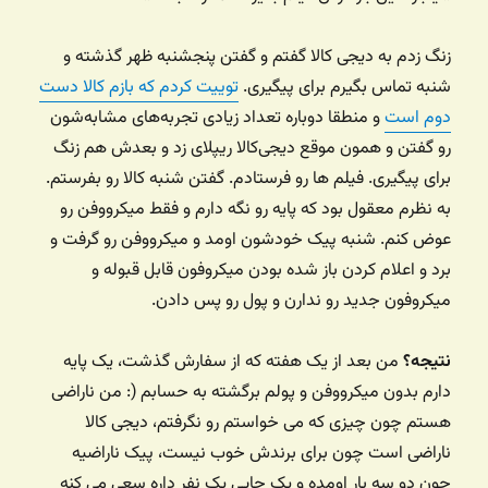
زنگ زدم به دیجی کالا گفتم و گفتن پنجشنبه ظهر گذشته و
شنبه تماس بگیرم برای پیگیری.
توییت کردم که بازم کالا دست
دوم است
و منطقا دوباره تعداد زیادی تجربه‌های مشابه‌شون
رو گفتن و همون موقع دیجی‌کالا ریپلای زد و بعدش هم زنگ
برای پیگیری. فیلم ها رو فرستادم. گفتن شنبه کالا رو بفرستم.
به نظرم معقول بود که پایه رو نگه دارم و فقط میکرووفن رو
عوض کنم. شنبه پیک خودشون اومد و میکرووفن رو گرفت و
برد و اعلام کردن باز شده بودن میکروفون قابل قبوله و
میکروفون جدید رو ندارن و پول رو پس دادن.
نتیجه؟
من بعد از یک هفته که از سفارش گذشت، یک پایه
دارم بدون میکرووفن و پولم برگشته به حسابم (: من ناراضی
هستم چون چیزی که می خواستم رو نگرفتم، دیجی کالا
ناراضی است چون برای برندش خوب نیست، پیک ناراضیه
چون دو سه بار اومده و یک جایی یک نفر داره سعی می کنه