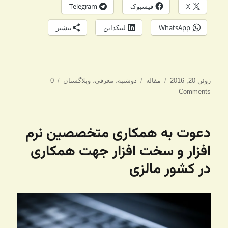
X
فیسبوک
Telegram
WhatsApp
لینکداین
بیشتر
ارسال
دسته‌ها
برچسب‌ها
ژوئن 20, 2016
مقاله
دوشنبه
،
معرفی
،
وبلاگستان
0
شده
Comments
در
دعوت به همکاری متخصصین نرم
افزار و سخت افزار جهت همکاری
در کشور مالزی