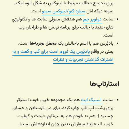
برای تجمیع مطالب مرتبط با لینوکس به شکل اتوماتیک.
نمونه دیگه اش
سیاره گنو/لینوکس سیتو
است.
سایت
دولوپر جم
هم هدفش معرفی سایت ها و تکنولوژي
های جدید یا جالب برای برنامه نویس ها و طراحان وب
است.
پادپُرس هم با اسم باحالش یک
محفل تجربه‌ها
است.
یعنی در واقع
پادپُرس یک فروم است برای گپ و گفت و به
اشتراک گذاشتن تجربیات و نظرات
استارتاپ‌ها
سایت
استیک ایت
هم یک مجموعه خیلی خوب استیکر
برای پشت لپ تاپ چاپ کرده. برای من فرستادن و حسابی
چسبید (: هم به خودم هم به لپ‌تاپم. قیمت و کیفیت
خوب. البته زیاد سفارش بدین چون اندازه‌هاش نسبتا