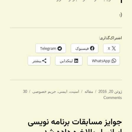
(:
اشتراک‌گذاری:
X
فیسبوک
Telegram
WhatsApp
لینکداین
بیشتر
ارسال
دسته‌ها
برچسب‌ها
ژوئن 20, 2016
مقاله
امنیت
،
ایمنی
،
حریم خصوصی
30
شده
Comments
در
جوایز مسابقات برنامه نویسی