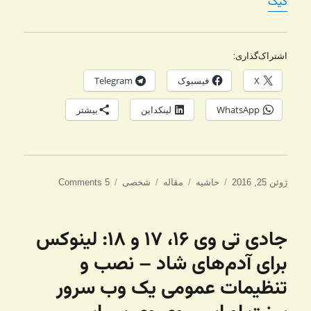
گیک
اشتراک‌گذاری:
X
فیسبوک
Telegram
WhatsApp
لینکداین
بیشتر
ارسال
ساختار
دسته‌ها
برچسب‌ها
ژوئن 25, 2016
حاشیه
مقاله
شخصی
5 Comments
شده
در
جادی تی وی ۱۶، ۱۷ و ۱۸: لینوکس
برای آدم‌های شاد – نصب و
تنظیمات عمومی یک وب سرور