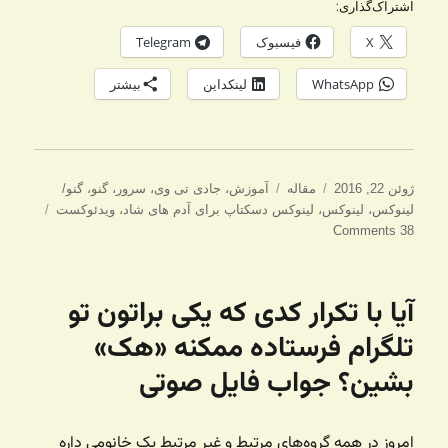
اشتراک‌گذاری:
X
فیسبوک
Telegram
WhatsApp
لینکداین
بیشتر
ارسال
دسته‌ها
برچسب‌ها
ژوئن 22, 2016
مقاله
آموزش
،
جادی تی وی
،
سرور
،
گنو
،
گنو/
شده
لینوکس
،
لینوکس
،
لینوکس دسکتاپ برای آدم های شاد
،
ویدئوکست
در
38 Comments
آیا با تکرار کدی که یکی براتون تو
تلگرام فرستاده ممکنه «هک»
بشین؟ جواب فایل صوتی
امروز در همه گروه‌های مرتبط و غیر مرتبط یک خانومی داره