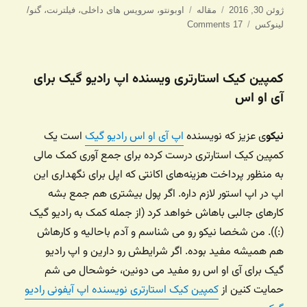
ارسال
دسته‌ها
برچسب‌ها
ژوئن 30, 2016
مقاله
اوبونتو
،
سرویس های داخلی
،
فیلترنت
،
گنو/
شده
لینوکس
17 Comments
در
کمپین کیک استارتری ویسنده اپ رادیو گیک برای
آی او اس
نیکو
ی عزیز که نویسنده
اپ آی او اس رادیو گیک
است یک
کمپین کیک استارتری درست کرده برای جمع آوری کمک مالی
به منظور پرداخت هزینه‌های اکانتی که اپل برای نگهداری این
اپ در اپ استور لازم داره. اگر پول بیشتری هم جمع بشه
کارهای جالبی باهاش خواهد کرد (از جمله کمک به رادیو گیک‌
(:)). من شخصا نیکو رو می شناسم و آدم باحالیه و کارهاش
هم همیشه مفید بوده. اگر شرایطش رو دارین و اپ رادیو
گیک برای آی او اس رو مفید می دونین، خوشحال می شم
حمایت کنین از
کمپین کیک استارتری نویسنده اپ آیفونی رادیو