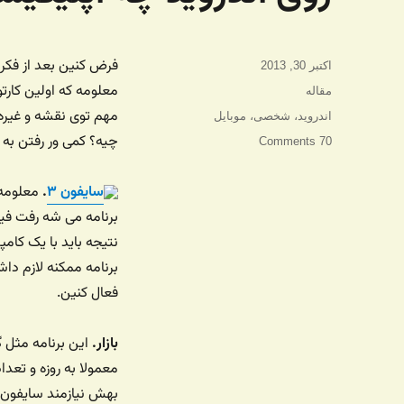
فرض کنین بعد از فکر 
ارسال
اکتبر 30, 2013
شده
معلومه که اولین کارت
دسته‌ها
مقاله
در
مهم توی نقشه و غیر
برچسب‌ها
اندروید
،
شخصی
،
موبایل
چیه؟ کمی ور رفتن به
70 Comments
سایفون ۳
.
معلومه 
برنامه می شه رفت فیس
نتیجه باید با یک کا
برنامه ممکنه لازم دا
فعال کنین.
بازار.
این برنامه مثل گ
معمولا به روزه و تعدا
بهش نیازمند سایفون