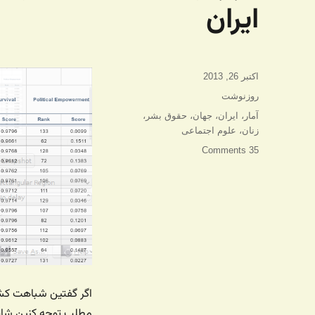
ایران
ارسال
اکتبر 26, 2013
شده
دسته‌ها
روزنوشت
در
برچسب‌ها
آمار
،
ایران
،
جهان
،
حقوق بشر
،
زنان
،
علوم اجتماعی
35 Comments
اگر گفتین شباهت کشوره