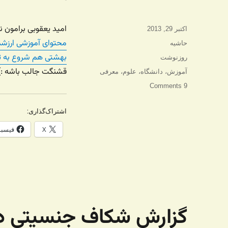
امید یعقوبی برامون ن
ارسال
اکتبر 29, 2013
شده
محتوای آموزشی ارزشمن
ساختار
حاشیه
در
بهشتی هم شروع به تر
دسته‌ها
روزنوشت
قشنگت جالب باشه :)
برچسب‌ها
آموزش
،
دانشگاه
،
علوم
،
معرفی
9 Comments
اشتراک‌گذاری:
X
فیسب