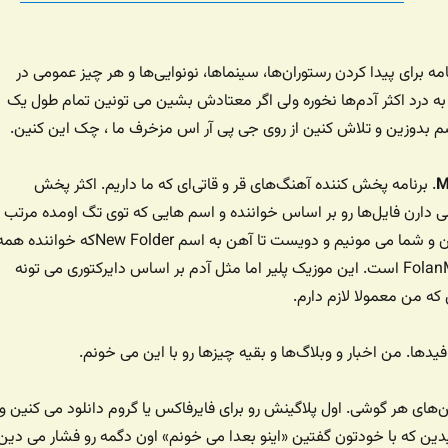
امه برای پیدا کردن رستوران‌ها، سینماها، نونوایی‌ها و هر چیز عمومی در
به درد اکثر آدم‌ها نخوره ولی اگر معتادش بشین می تونین تمام طول یک
م بدوزین و تلاش کنین از روی جی پی آر اس مزخرف ما ، چک این کنین.
M
. برنامه پخش کننده آهنگ‌های قر و قاتی‌ای که ما داریم. اکثر پخش
ی دارن فایل‌ها رو بر اساس خواننده و اسم ‌هایی که توی تگ اومده مرتب
می کنن و در نتیجه من و شما می مونیم و دویست تا آهن به اسم New Folderکه خواننده 
شون FolanMusicDotCom است. این موزیک پلیر اما مثل آدم بر اساس دایرکتوری می تونه
ه من معمولا لازم دارم.
یدها. من اخبار و وبلاگ‌ها و بقیه چیزها رو با این می خونم.
ین‌های هر گوشی. اول پلاگینش رو برای فایرفاکس یا گروم دانلود می کنین و
ین که با خودتون گفتین «اینو بعدا می خونم» اون دگمه رو فشار می دین