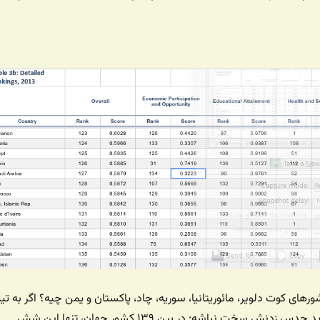
ای کوت دلویر، مائوریتانیا، سوریه، چاد، پاکستان و یمن چیه؟ اگر به تیت
مطلب توجه کنین شاید حدس زدنش سخت نباشه: در بین ۱۳۹ کشور جهان، تنها این شش