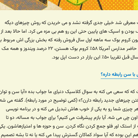
ک معرفی شد خیلی جدی گرفته نشد و می خریدن که روش چیزهای دیگه
دن و اسپک های پایین حتی این رو هم بی مزه می کرد. اما حالا بعد از
ال تقریبا ۲ میلیون کروم بوک سه ماهه اول سال فروش رفته که بخش بزرگی اش مربوط ب
مدارس است. در حال حاضر مدارس آمریکا ۵۸٪ کروم بوک هستن، ۲۲ درصد ویندوز و همه مک
 با سن رابطه داره؟
 که که سعی می کنه به سوال کلاسیک دنیای ما جواب بده «آیا سن و توان
رفتن چیزهای جدید رابطه دارن؟» (کمی توضیح در مورد رابطه). گفته می شه
هر چیزی شما رو به یکی از خوب هاش تبدیل می کنه و در برنامه نویسی
 اون چی می شه. آیا بازم پیشرفت می کنیم؟ برای جواب به مساله، دو تا
از استک اور فلو جمع کردن نگاه کردن. سن و حوزه ها و امتیازهاشون. یکی
 این بوده که آیا سواد کماکان گسترش پیدا می کنه یا نه تا بشه تصمیم