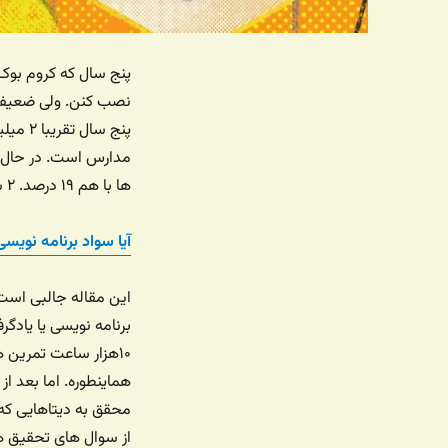
پنج سال که کروم بو
نصب کنن. ولی ضعیف بو
پنج س
ها با هم ۱۹ درصد. ۲ سال قبل تقریبا ۵۰٪ این بازار در دست اپل بود.
آیا سواد برنامه نویسی
این مقاله جالبی است
برنامه نویسی یا یادگ
۱۰هزار ساعت تمرین 
هماینطوره. اما بعد از
محقق به دیتاهایی که 
از سوال های تحقیق هم