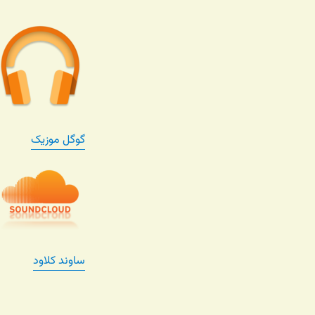
گوگل موزیک
ساوند کلاود