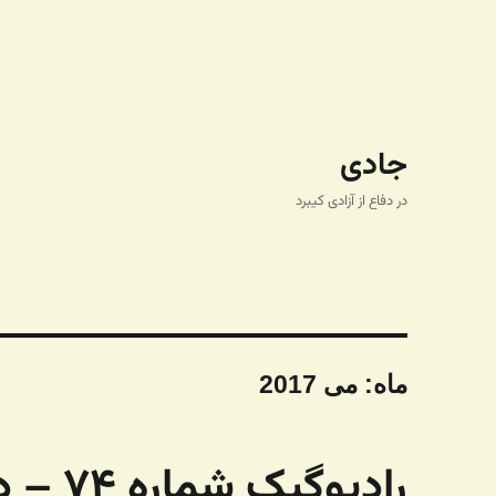
جادی
در دفاع از آزادی کیبرد
ماه:
می 2017
رادیوگیک شماره ۷۴ – دری که کلید نداره