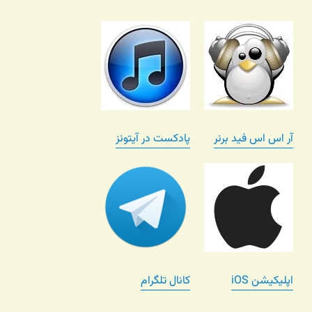
آر اس اس فید برنر
پادکست در آیتونز
اپلیکیشن iOS
کانال تلگرام