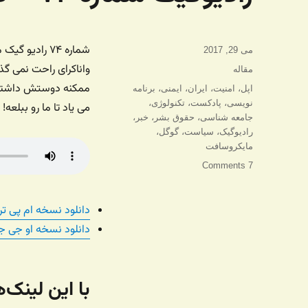
شماره ۷۴ راد
ارسال
می 29, 2017
شده
واناکرای راحت نمی گ
دسته‌ها
مقاله
در
ممکنه دوستش داشته با
برچسب‌ها
اپل
،
امنیت
،
ایران
،
ایمنی
،
برنامه
نویسی
،
پادکست
،
تکنولوژی
،
می یاد تا ما رو ببلعه! 
جامعه شناسی
،
حقوق بشر
،
خبر
،
رادیوگیک
،
سیاست
،
گوگل
،
مایکروسافت
7 Comments
دانلود نسخه ام پی تر
دانلود نسخه او جی ج
با این لینک