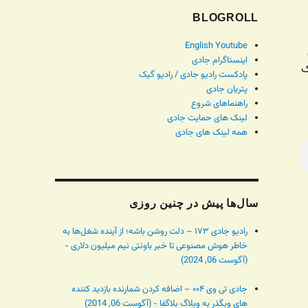
BLOGROLL
English Youtube
اینستاگرام جادی
ک
پادکست رادیو جادی / رادیو گیک
پتریان جادی
راهنماهای شروع
لینک های حمایت جادی
همه لینک های جادی
سال‌ها پیش در چنین روزی
رادیو جادی ۱۷۳ – دلت روشن باشه؛ از آینده شغل‌ها به
خاطر هوش مصنوعی تا خبر باونتی نیم میلیون دلاری -
(آگوست 06, 2024)
جادی تی وی ۰۰۴ – اضافه کردن شمارنده بازدید کننده
های وبگذر به وبلاگ بلاگفا - (آگوست 06, 2014)