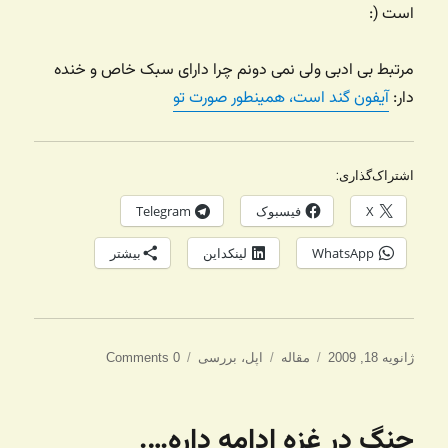
است (:
مرتبط بی ادبی ولی نمی دونم چرا دارای سبک خاص و خنده
دار:
آیفون گند است، همینطور صورت تو
اشتراک‌گذاری:
X
فیسبوک
Telegram
WhatsApp
لینکداین
بیشتر
ارسال
دسته‌ها
برچسب‌ها
ژانویه 18, 2009
مقاله
اپل
،
بررسی
0 Comments
شده
در
جنگ در غزه ادامه داره….