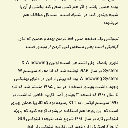
بوده همین باشد و اگر هم کسی سعی کند بخشی از آن را
شبیه ویندوز کند، در اشتباه است. استدلال مخالف هم
می‌شود:
لینوکس یک صفحه متنی خط فرمان بوده و همین که الان
گرافیکی است یعنی مشغول کپی کردن از ویندوز است
تئوری بانمک، ولی اشتباهی است: اولین X Windowing
System در سال ۱۹۸۴ نوشته شد که ادامه راه سیستم W
Windowing System بود که پیش از این در دنیای یونیکس
وجود داشت. ویندوز نسخه ۱، در سال ۱۹۸۵ منتشر شد که تازه
تا سال ۱۹۹۰ که نسخه ۳ ویندوز آمد، کاربرد خاصی نداشت. در
۱۹۹۰ سیستم ایکس،‌ به X11 رسیده بود که تقریبا همان چیزی
است که این روزها هم استفاده می‌شود. توجه کنید که پروژه
لینوکس تازه در سال ۱۹۹۱ شروع شد. نتیجه؟ لینوکس GUI
(رابط گرافیکی) را از ویندوز کپی نکرده: لینوکس از رابط