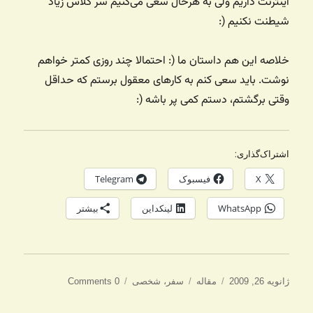
اینترنت داریم ولی به هرحال سعی می‌کنیم سر کلاس زیاد
شیطنت نکنیم (:
خلاصه این هم داستان ما (: احتمالا چند روزی کمتر خواهم
نوشت. باید سعی کنم به کارهای معقول برستم که حداقل
وقتی برگشتم، دستم کمی پر باشه (:
اشتراک‌گذاری:
X
فیسبوک
Telegram
WhatsApp
لینکداین
بیشتر
ارسال
دسته‌ها
برچسب‌ها
ژانویه 26, 2009
مقاله
سفر
،
شخصی
0 Comments
شده
در