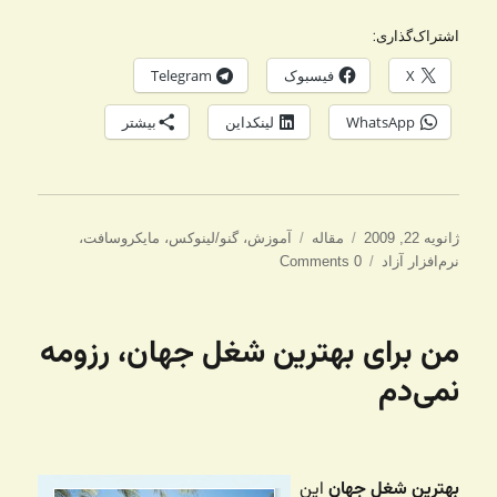
اشتراک‌گذاری:
X
فیسبوک
Telegram
WhatsApp
لینکداین
بیشتر
ارسال
دسته‌ها
برچسب‌ها
ژانویه 22, 2009
مقاله
آموزش
،
گنو/لینوکس
،
مایکروسافت
،
شده
نرم‌افزار آزاد
0 Comments
در
من برای بهترین شغل جهان، رزومه
نمی‌دم
بهترین شغل جهان
این