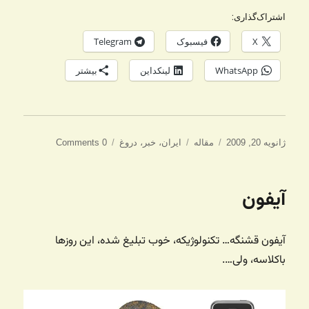
اشتراک‌گذاری:
X
فیسبوک
Telegram
WhatsApp
لینکداین
بیشتر
ارسال
دسته‌ها
برچسب‌ها
ژانویه 20, 2009
مقاله
ایران
،
خبر
،
دروغ
0 Comments
شده
در
آیفون
آیفون قشنگه… تکنولوژیکه، خوب تبلیغ شده، این روزها
باکلاسه، ولی….