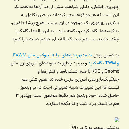
چهارپای خشکی. دلیلی شباهت بیش از حد آن‌ها به همدیگر
این است که هر دو گونه سعی کرده‌اند در حین تکامل به
بالاترین بهره‌وری یک موجود دریازی برسند. هیچ پیشا-دلفینی،
به کوسه‌ها نگاه نکرده و نگفته «اوه… به این باله‌ها نگاه کن!
چقدر خوبند. من هم باید یک باله برای خودم دست و پا کنم».
به همین روش
به مدیرپنجره‌های اولیه لینوکس مثل FVWM
و TWM نگاه کنید
و ببینید چطور به نمونه‌های امروزی‌تری مثل
Gnome و KDE با همه تسک‌بارها و آیکون‌ها و
جینگولک‌بازی‌های امروزی مزین شده‌اند. هیچ شکی هم
نیست که این تغییرات شبیه تغییراتی است که در ویندوز
حاصل شده. خود ویندوز هم دقیقا همنطور است. ویندوز ۳
هم نه تسک بار داشت و نه دگمه استارت.
یونیکس مجهز به X در ۱۹۹۰