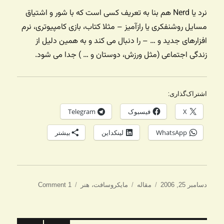
نرد یا Nerd هم بنا به تعریف کسی است که با شور و اشتیاق
مسایل روشنفکری یا رازآمیز – مثلا کتاب، بازی کامپیوتری،‌ نرم
افزارهای جدید و … – را دنبال می کند و به همین دلیل از
زندگی اجتماعی (مثل ورزش، دوستان و … ) جدا می شود.
اشتراک‌گذاری:
X
فیسبوک
Telegram
WhatsApp
لینکداین
بیشتر
ارسال
دسته‌ها
برچسب‌ها
دسامبر 25, 2006
مقاله
مایکروسافت
،
هنر
1 Comment
شده
در