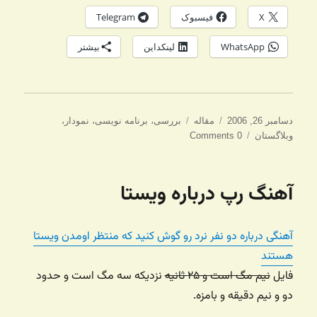
X
فیسبوک
Telegram
WhatsApp
لینکداین
بیشتر
ارسال
دسته‌ها
برچسب‌ها
دسامبر 26, 2006
مقاله
بررسی
،
برنامه نویسی
،
نمودار
،
شده
وبلاگستان
0 Comments
در
آهنگ رپ درباره ویستا
آهنگی درباره دو نفر نرد رو گوش کنید که منتظر اومدن ویستا
هستند
فایل
نیم مگ است و ۲۵ ثانیه
نزدیکه سه مگ است و حدود
دو و نیم دقیقه و بامزه.