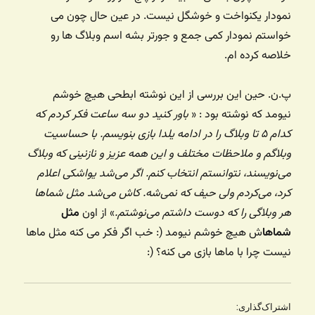
نمودار یکنواخت و خوشگل نیست. در عین حال چون می
خواستم نمودار کمی جمع و جورتر بشه اسم وبلاگ ها رو
خلاصه کرده ام.
پ.ن. حین این بررسی از این نوشته ابطحی هیچ خوشم
نیومد که نوشته بود : «
باور كنيد دو سه ساعت فكر كردم كه
كدام ۵ تا وبلاگ را در ادامه يلدا بازی بنويسم. با حساسيت
وبلاگم و ملاحظات مختلف و اين همه عزيز و نازنينی كه وبلاگ
می‌نويسند، نتوانستم انتخاب كنم. اگر می‌شد يواشكی اعلام
كرد، می‌كردم ولی حيف كه نمی‌شه. كاش می‌شد مثل شماها
هر وبلاگی را كه دوست داشتم می‌نوشتم.
» از اون
مثل
شماها
ش هیچ خوشم نیومد (: خب اگر فکر می کنه مثل ماها
نیست چرا با ماها بازی می کنه؟ (:
اشتراک‌گذاری: