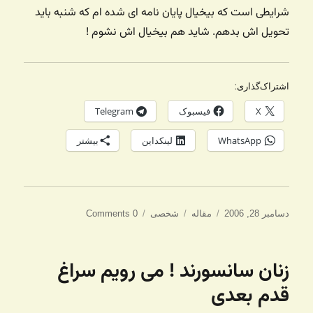
شرایطی است که بیخیال پایان نامه ای شده ام که شنبه باید
تحویل اش بدهم. شاید هم بیخیال اش نشوم !
اشتراک‌گذاری:
X
فیسبوک
Telegram
WhatsApp
لینکداین
بیشتر
ارسال
دسته‌ها
برچسب‌ها
دسامبر 28, 2006
مقاله
شخصی
0 Comments
شده
در
زنان سانسورند ! می رویم سراغ
قدم بعدی