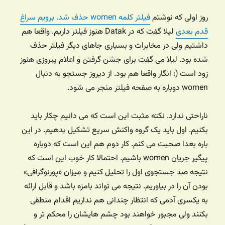
روز اولی که نوشتم
فیلتر کلمه women حذف شد. برویم سراغ
قدم بعدی
لیلا گفت که در Datak هنوز فیلتر داریم. واقعا هم
داشتیم ولی در مخابرات و بسیاری جاهای دیگر فیلتر حذف
شده بود. لیلا می گفت برای جشن گرفتن و اعلام پیروزی هنوز
زود است (: انگار واقعا هم بود. از دیروز جستجو به دنبال
women دوباره به صفحه فیلتر منجر می شود.
ناراحتی ندارد. نکته مثبت این است که می دانیم چکار باید
بکنیم. اول باید یک گروه واکنش سریع تشکیل بدهیم. در این
باره بعدا صحبت می کنم. کار دوم هم این است که دوباره
پیگیر جریان women باشیم. احتمالا کار خوب این است که
نتیجه صد جستجوی اول را تحلیل کنیم و میزان «پورنوگرافی»
بودن آن را در بیاوریم. نتیجه می تواند بامزه باشد و قابل ارائه
به یکسری آدمی که انتظار چندانی هم نداریم اقدام منطقی
بکنند ولی مجبور خواهند بود چشم هایشان را محکم تر و