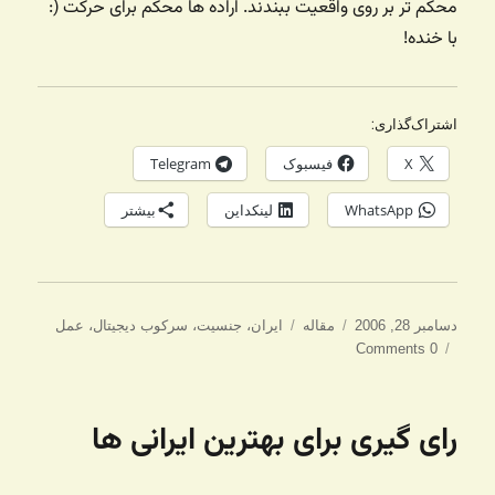
محکم تر بر روی واقعیت ببندند. اراده ها محکم برای حرکت (:
با خنده‌!
اشتراک‌گذاری:
X
فیسبوک
Telegram
WhatsApp
لینکداین
بیشتر
ارسال
دسته‌ها
برچسب‌ها
دسامبر 28, 2006
مقاله
ایران
،
جنسیت
،
سرکوب دیجیتال
،
عمل
شده
0 Comments
در
رای گیری برای بهترین ایرانی ها