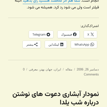
انجام است.
شما هم اگر علاقمند هستید رای بدهید
البته
فیلتر است ولی می شود رد کرد. همیشه می شود.
اشتراک‌گذاری:
X
فیسبوک
Telegram
WhatsApp
لینکداین
بیشتر
ارسال
دسته‌ها
برچسب‌ها
دسامبر 26, 2006
مقاله
ایران
،
جهان بهتر
،
معرفی
0
شده
Comments
در
نمودار آبشاری دعوت های نوشتن
درباره شب یلدا