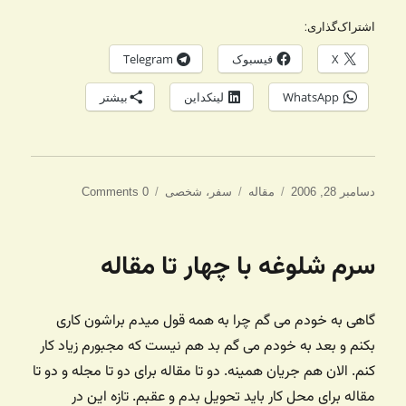
اشتراک‌گذاری:
X
فیسبوک
Telegram
WhatsApp
لینکداین
بیشتر
ارسال
دسته‌ها
برچسب‌ها
دسامبر 28, 2006
مقاله
سفر
،
شخصی
0 Comments
شده
در
سرم شلوغه با چهار تا مقاله
گاهی به خودم می گم چرا به همه قول میدم براشون کاری
بکنم و بعد به خودم می گم بد هم نیست که مجبورم زیاد کار
کنم. الان هم جریان همینه. دو تا مقاله برای دو تا مجله و دو تا
مقاله برای محل کار باید تحویل بدم و عقبم. تازه این در