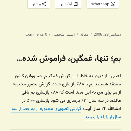
WhatsApp
لینکداین
بیشتر
ارسال
دسته‌ها
برچسب‌ها
دسامبر 29, 2006
مقاله
اسپم
،
شخصی
0 Comments
شده
در
بم؛ تنها، غمگین، فراموش شده…
لعنتی ! از دیروز به خاطر این گزارش غمگینم. مسوولان کشور
معتقد هستند بم تا ۸۸٪ بازسازی شده. گزارش مصور محبوبه
از بم برای من به این معنا است که ۸۸٪ بازسازی بم باقی
مانده. در سه سال ۱۲٪ بازسازی می شود بازسازی ۱۰۰٪ در
انشاالله ۲۲ سال آینده
گزارش تصویری محبوبه از بم بعد از سه
سال از زلزله را ببینید