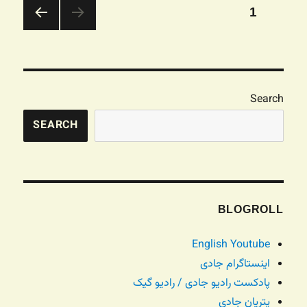
صفحه‌بندی
برگه
1
نوشته‌ها
صفحه
بعدی
Search
SEARCH
BLOGROLL
English Youtube
اینستاگرام جادی
پادکست رادیو جادی / رادیو گیک
پتریان جادی