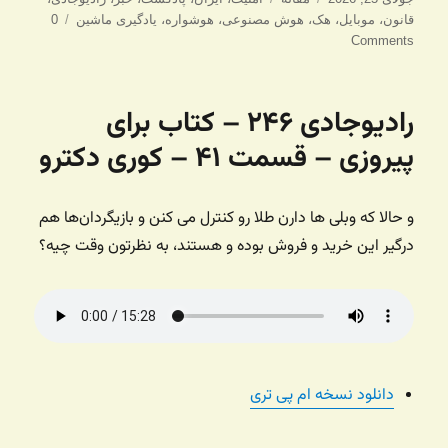
شده
قانون
،
موبایل
،
هک
،
هوش مصنوعی
،
هوشواره
،
یادگیری ماشین
0
در
Comments
رادیوجادی ۲۴۶ – کتاب برای
پیروزی – قسمت ۴۱ – کوری دکترو
و حالا که وبلی ها دارن طلا رو کنترل می کنن و بازیگردان‌ها هم
درگیر این خرید و فروش بوده و هستند، به نظرتون وقت چیه؟
دانلود نسخه ام پی تری