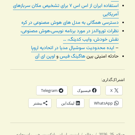
استفاده ایران از اس اس ۷ برای تشخیص مکان سربازهای
آمریکایی
دسترسی همگانی به مدل های هوش مصنوعی در کره
نظرات توروالدز در مورد برنامه نویسی،‌هوش مصنوعی،
نقش خودش، وایب کدینگ، …
–
ایده محدودیت سوشیال مدیا در اتحادیه اروپا
حادثه امنیتی بین
هاگینگ فیس
و
اوپن ای آی
اشتراک‌گذاری:
X
فیسبوک
Telegram
WhatsApp
لینکداین
بیشتر
ارسال
دسته‌ها
برچسب‌ها
جولای 25, 2026
مقاله
امنیت
،
ایران
،
پادکست
،
خبر
،
رادیوجادی
،