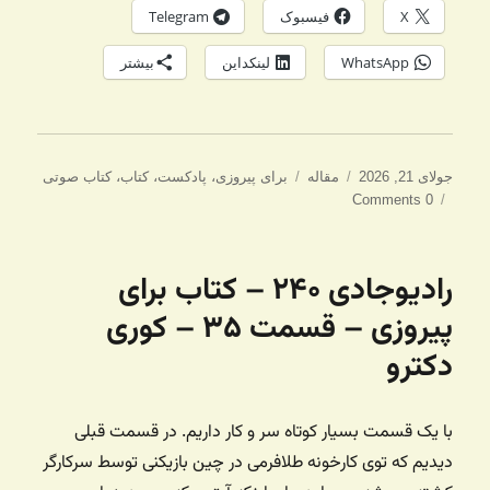
X
فیسبوک
Telegram
WhatsApp
لینکداین
بیشتر
ارسال
دسته‌ها
برچسب‌ها
جولای 21, 2026
مقاله
برای پیروزی
،
پادکست
،
کتاب
،
کتاب صوتی
شده
0 Comments
در
رادیوجادی ۲۴۰ – کتاب برای
پیروزی – قسمت ۳۵ – کوری
دکترو
با یک قسمت بسیار کوتاه سر و کار داریم. در قسمت قبلی
دیدیم که توی کارخونه طلافرمی در چین بازیکنی توسط سرکارگر