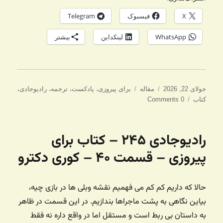
X
فیسبوک
Telegram
WhatsApp
لینکداین
بیشتر
ارسال
دسته‌ها
برچسب‌ها
جولای 22, 2026
مقاله
برای پیروزی
،
پادکست
،
ترجمه
،
رادیوجادی
،
شده
کتاب
0 Comments
در
رادیوجادی ۲۴۵ – کتاب برای
پیروزی – قسمت ۴۰ – کوری دکترو
حالا که داریم کم کم می فهمیم نقشه وبلی ها در بازی چیه،
بیاین نگاهی به پشت ماجراها بندازیم. در این قسمت در ظاهر
به داستان بی ربط است و مستقل اما در واقع داره نه فقط