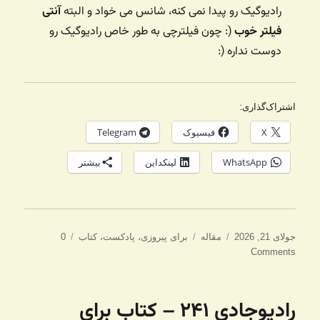
رادیوگیک رو پیدا نمی کنه، شانس می خواد و البته
آنتی
فیلتر خوب
(: چون فیلترچی به طور خاص رادیوگیک رو
دوست نداره (:
اشتراک‌گذاری:
X
فیسبوک
Telegram
WhatsApp
لینکداین
بیشتر
ارسال
دسته‌ها
برچسب‌ها
جولای 21, 2026
مقاله
برای پیروزی
،
پادکست
،
کتاب
0
شده
Comments
در
رادیوجادی ۲۴۱ – کتاب برای