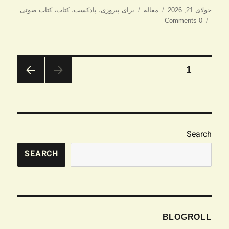
ارسال
دسته‌ها
برچسب‌ها
جولای 21, 2026
مقاله
برای پیروزی
،
پادکست
،
کتاب
،
کتاب صوتی
شده
0 Comments
در
صفحه‌بندی
برگه
1
نوشته‌ها
صفحه
بعدی
Search
SEARCH
BLOGROLL