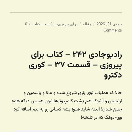
ارسال
دسته‌ها
برچسب‌ها
جولای 21, 2026
مقاله
برای پیروزی
،
پادکست
،
کتاب
0
شده
Comments
در
رادیوجادی ۲۴۲ – کتاب برای
پیروزی – قسمت ۳۷ – کوری
دکترو
حالا که عملیات توی بازی شروع شده و مالا و یاسمین و
ارتشش و آشوک هم پشت کامپیوترهاشون هستن دیگه همه
جمع شدن! البته شاید هنوز بشه کسانی رو به تیم اضافه کرد.
وی-دونگ که در تلاشه!