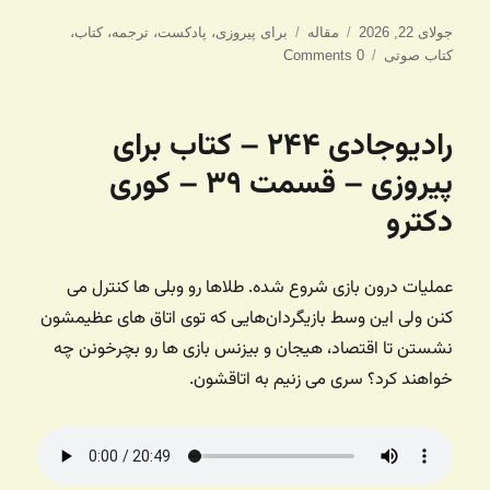
ارسال
دسته‌ها
برچسب‌ها
جولای 22, 2026
مقاله
برای پیروزی
،
پادکست
،
ترجمه
،
کتاب
،
شده
کتاب صوتی
0 Comments
در
رادیوجادی ۲۴۴ – کتاب برای
پیروزی – قسمت ۳۹ – کوری
دکترو
عملیات درون بازی شروع شده. طلاها رو وبلی ها کنترل می
کنن ولی این وسط بازیگردان‌هایی که توی اتاق های عظیمشون
نشستن تا اقتصاد، هیجان و بیزنس بازی ها رو بچرخونن چه
خواهند کرد؟ سری می زنیم به اتاقشون.