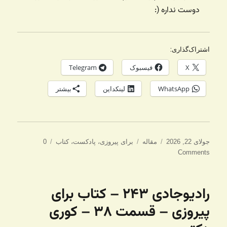
دوست نداره (:
اشتراک‌گذاری:
X
فیسبوک
Telegram
WhatsApp
لینکداین
بیشتر
ارسال
دسته‌ها
برچسب‌ها
جولای 22, 2026
مقاله
برای پیروزی
،
پادکست
،
کتاب
0
شده
Comments
در
رادیوجادی ۲۴۳ – کتاب برای
پیروزی – قسمت ۳۸ – کوری