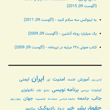
(آگوست 09, 2015)
به لینوکس سه سلام کنید - (آگوست 09, 2011)
یک میلیارد روباه آتشین - (آگوست 09, 2009)
کتاب صوتی «۲۲ مرثیه در تیرماه» - (آگوست 09, 2009)
ایران
امنیت
ایمنی
آموزش
اقتصاد
اپل
آزادی بیان
برنامه نویسی
اینترنت
تکنولوژی
بررسی
تبلیغ
ترفند
جالب
جامعه
جهان
جنسیت
جامعه شناسی
جهان بهتر
جمعه ها
حقوق بشر
خبر
رادیوگیک
دروغ
سانسور