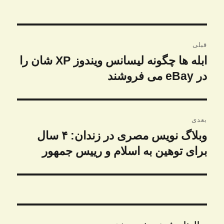
راهبری
قبلی
نوشته
ابله ها چگونه لیسانس ویندوز XP شان را
نوشته
در eBay می فروشند
قبلی:
بعدی
وبلاگ نویس مصری در زندان: ۴ سال
نوشته
بعدی:
برای توهین به اسلام و رییس جمهور