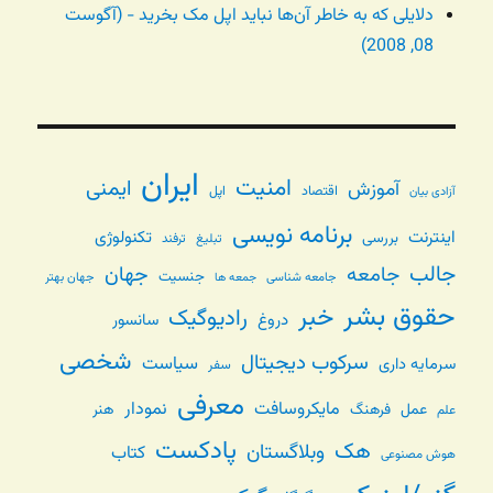
دلایلی که به خاطر آن‌ها نباید اپل مک بخرید - (آگوست
08, 2008)
ایران
امنیت
ایمنی
آموزش
اقتصاد
اپل
آزادی بیان
برنامه نویسی
اینترنت
تکنولوژی
بررسی
تبلیغ
ترفند
جالب
جامعه
جهان
جنسیت
جامعه شناسی
جهان بهتر
جمعه ها
حقوق بشر
خبر
رادیوگیک
دروغ
سانسور
شخصی
سرکوب دیجیتال
سیاست
سرمایه داری
سفر
معرفی
مایکروسافت
نمودار
عمل
فرهنگ
هنر
علم
پادکست
هک
وبلاگستان
کتاب
هوش مصنوعی