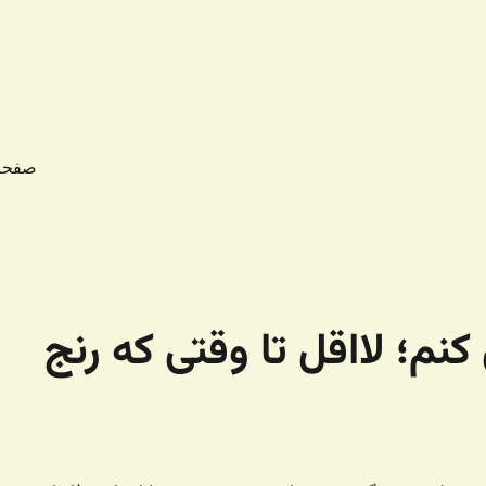
صفحه
نم؛ لااقل تا وقتی که رنج