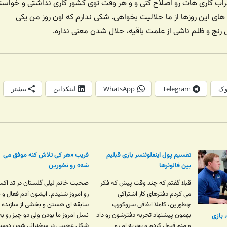
راب کاری هات رو اصلاح کنی و و هر وقت توی کشور کاری نداشتی و خواست
 های این روزها از ما حلالیت بخواهی. شکی ندارم که اون روز من یکی
 رنج و ظلم ناشی از علمت باقیه، حلال شدن معنی نداره.
وک
Telegram
WhatsApp
لینکداین
بیشتر
تقسیم پول اینفلوئنسر بازی قبلیم
فریب «هر کی تلاش کنه موفق می
بین فالوئرها
شه» رو نخورین
قبلا گفتم که چند وقت پیش که فکر
صحبت خانم لیلی گلستان در تد اک
می کردم دفترهای کار اشتراکی
رو امروز شنیدم. ایشون آدم فعال و ب
چطورین، کاملا اتفاقی سروکورپ
سابقه ای هستن و بخشی از سازنده
بهمون پیشنهاد تجربه دفترشون رو داد
نسل امروز ما بودن ولی دو چیز رو به
 بازی
و منم قبول کردم و تجربه ام رو
شکل عجیبی در سخنرانی شون دوس