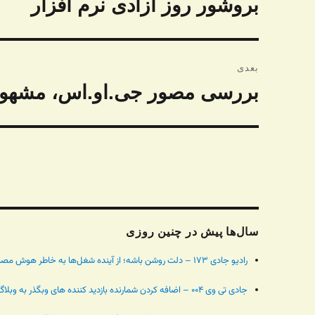
بروشور روز آزادی نرم افزار
نوشته
قبلی:
بعدی
بررسی مصور جی.او.اس،‌ مشهور
نوشته
بعدی:
سال‌ها پیش در چنین روزی
رادیو جادی ۱۷۳ – دلت روشن باشه؛ از آینده شغل‌ها به خاطر هوش مصنوعی تا خبر باونتی نیم میلیون دلاری - (آگوست 06, 2024)
جادی تی وی ۰۰۴ – اضافه کردن شمارنده بازدید کننده های وبگذر به وبلاگ بلاگفا - (آگوست 06, 2014)