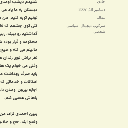
شنیدم دیشب اومدی تو
نویسنده
جادی
دبستان به ما یاد می 
ارسال
دسامبر 18, 2007
شده
دسته‌ها
مقاله
در
کنی توی چشمم که فلان
برچسب‌ها
سرکوب دیجیتال
،
سیاسی
،
شخصی
گذاشتیم رو ببینه، ری
محکومه و قرار بوده ش
مالینم می کنه و هیچ
وقتی می خوام یک هاست
باید صرف بهداشت من 
امکانات و خدماتی که
اجازه بیرون اومدن دار
باهاش عصبی کنم.
ببین احمدی نژاد، من 
وضع اینه. حج و حلالی