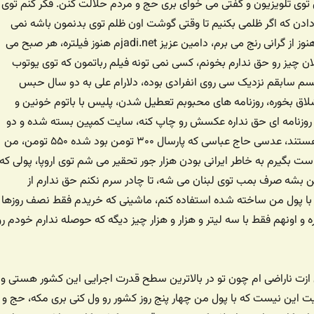
ی تلویزیون و گفتی می خوای بری حج و مردم حلالت کنن. فکر کنم توی
دادن که اگر ظلمی بکنیم تا وقتی گوشت اون ظلم توی بدنمون باشه نمی
تونیم توبه کنیم. من هنوز از گرانی رنج می برم، دامین عزیز jadi.netم هنوز فیلتره، هر صبح می
 چیز رو حق ندارم بخونم، کسی نمی تونه فیلم رباتمون که توی یوتوب
یسم سابقم نزدیک سی روی انفرادی بوده، دلارام علی به دو سال حبس
لاق بخوره، روزنامه های محبوبم تعطیل شدن، پلیس با باتوم خونین و
 روزنامه ای حق نداره عکسش رو چاپ کنه، سایت کمپین بسته شده و دو
نفر براش توی زندان هستند، عدسی حاج عباسی که پارسال ۳۰۰ تومن بود شده ۵۵۰ تومن، من
 بگیرم به خاطر ایرانی بودن هزار جور تحقیر می شم توی اروپا، پولی که
بشه صرف بمب توی لبنان می شه، تا چادر سرم نکنم حق ندارم از
 با پول من ساخته شده استفاده کنم، ماشینی که خریدم فقط نصف روزها
ه و اونهم فقط با سه لیتر و هزار و هزار چیز دیگه که حوصله ندارم خودم رو
ازت ناراضی ام چون تو در بالاترین سطح قدرت اجرایی این کشور هستی و
ت این نیست که با پول من چهار پنج روز کشور رو ول کنی بری مکه، حج و