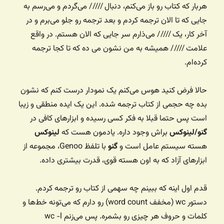
هربار که کتاب رو باز می‌کنم، دنبال ///// ‌می‌گردم و می‌رسم به
جایی که تا الان ترجمه کردم و بعد ترجمه رو جلو می‌برم و در
آخر کار، یک ///// می‌ذارم سر جایی که الان هستم. در واقع
علامت ///// همیشه به من نشون می ده که تا کجا ترجمه
کرده‌ام.
حالا فرض کنید هوس می‌کنم یک نمودار درست کنم که نشون
بده چه حجمی از کتاب ترجمه شده. این یک ایده منطقی و زیبا
است پس حتما قبلا به فکر کسی رسیده و ابزارهای کافی در
گنو/لینوکس
براش وجود داره. یادمون هست که
لینوکس
هسته سیستم عامل است و
گنو
با تلفظ Genoo، مجموعه از
ابزارهای آزاد که به اون هسته قوی، قدرت بیشتری داده.
قدم اول اینه که ببینم چه سهمی از کتاب رو ترجمه کردم.
دستور wc (مخفف word count) رو دارم که می‌تونه خط‌ها و
کلمات و حروف هر چیزی رو بشمره. پس می‌زنم wc -l