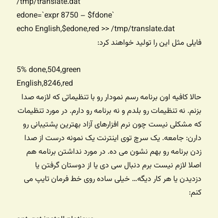
/tmp/translate.dat
edone=`expr 8750 – $fdone`
echo English,$edone,red >> /tmp/translate.dat
فایلی مثل این را تولید خواهند کرد:
5% done,504,green
English,8246,red
حالا کافیه اون برنامه رسم نمودار رو با تنظیماتی که لازمه صدا
بزنم. نه تنظیمات رو بلدم و نه برنامه رو دارم. در مورد تنظیمات
که مشکلی نیست چون نرم افزارهای آزاد بهترین پشتیبانی رو
دارن: جامعه. یک سرچ توی اینترنت یک نمونه درست از صدا
زدن برنامه رو بهم نشون می ده. در مورد نداشتن برنامه هم
اصلا لازم نیست برم دنبال سی دی یا از دوستان گرفتن یا
دزدیدن یا هر کار دیگه… خیلی ساده روی خط فرمان تایپ می
کنم: