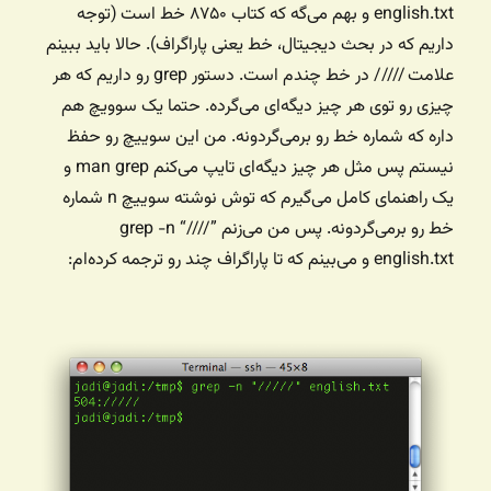
english.txt و بهم می‌گه که کتاب ۸۷۵۰ خط است (توجه
داریم که در بحث دیجیتال، خط یعنی پاراگراف). حالا باید ببینم
علامت ///// در خط چندم است. دستور grep رو داریم که هر
چیزی رو توی هر چیز دیگه‌ای می‌گرده. حتما یک سوویچ هم
داره که شماره خط رو برمی‌گردونه. من این سوییچ رو حفظ
نیستم پس مثل هر چیز دیگه‌ای تایپ می‌کنم man grep و
یک راهنمای کامل می‌گیرم که توش نوشته سوییچ n شماره
خط رو برمی‌گردونه. پس من می‌زنم grep -n “////”
english.txt و می‌بینم که تا پاراگراف چند رو ترجمه کرده‌ام: