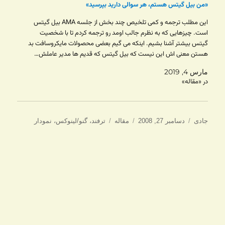
«من بیل گیتس هستم، هر سوالی دارید بپرسید»
این مطلب ترجمه و کمی تلخیص چند بخش از جلسه AMA بیل گیتس
است. چیزهایی که به نظرم جالب اومد رو ترجمه کردم تا با شخصیت
گیتس بیشتر آشنا بشیم. اینکه می گیم بعضی محصولات مایکروسافت بد
هستن معنی اش این نیست که بیل گیتس که قدیم ها مدیر عاملش…
مارس 4, 2019
در «مقاله»
نویسنده
ارسال
دسته‌ها
برچسب‌ها
جادی
دسامبر 27, 2008
مقاله
ترفند
،
گنو/لینوکس
،
نمودار
شده
در