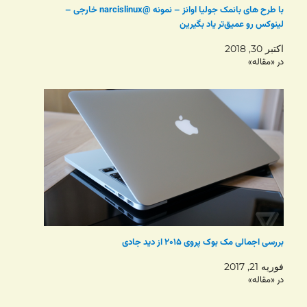
با طرح های بانمک جولیا اوانز – نمونه @narcislinux خارجی –
لینوکس رو عمیق‌تر یاد بگیرین
اکتبر 30, 2018
در «مقاله»
بررسی اجمالی مک بوک پروی ۲۰۱۵ از دید جادی
فوریه 21, 2017
در «مقاله»