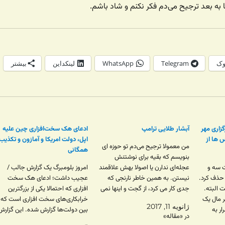
 به بعد ترجیح می‌دم فکر نکنم و شاد باشم.
وک
Telegram
WhatsApp
لینکداین
بیشتر
زاری مهر
آبشار طلایی ترامپ
ادعای هک سخت‌افزاری چین علیه
 ها از
اپل، دولت امریکا و آمازون و تکذیب
من معمولا ترجیح می‌دم تو حوزه ای
همگانی
بنویسم که بقیه برای نوشتنش
ت سه و
عجله‌ای ندارن یا اصولا بهش علاقمند
امروز بلومبرگ یک گزارش جالب /
 حذف کرد.
نیستن. به همین خاطر نارنجی که
عجیب داشت؛ ادعای هک سخت
البته.
جدی کار می کرد، از گجت و اینها نمی
افزاری که احتمالا یکی از بزرگترین
ر مال یک
نوشتم؛ یا اونجا می‌نوشتم. الان که
خرابکاری‌های سخت افزاری است که
ژانویه 11, 2017
ر به
اینهمه سایت خبری و برنامه نویسی و
بین دولت‌ها گزارش شده. این گزارش
در «مقاله»
ابات.
گیکی هست دیگه فقط…
می‌گه که چیپی رو سرورهای