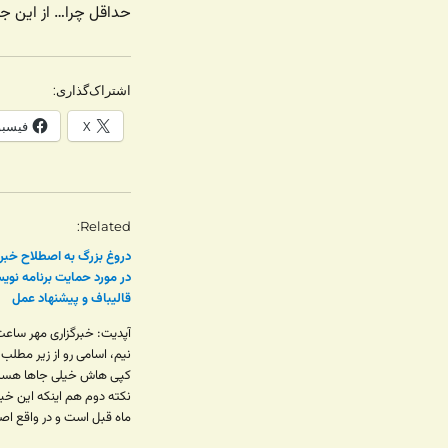
حداقل چرا… از این جا
اشتراک‌گذاری:
X
فیسب
Related
دروغ بزرگ به اصطلاح خبرگ
در مورد حمایت برنامه نویس
قالیباف و پیشنهاد عمل
آپدیت: خبرگزاری مهر ساع
نیم، اسامی رو از زیر مطلب
کپی هاش خیلی جاها هست 
نکته دوم هم اینکه این خب
ماه قبل است و در واقع اصرا
قالیباف برای اومدن به انتخ