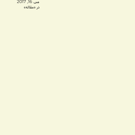
می 16, 2017
خبرگزاری مهر دیروز یک خ
در «مقاله»
منتشر کرد که…