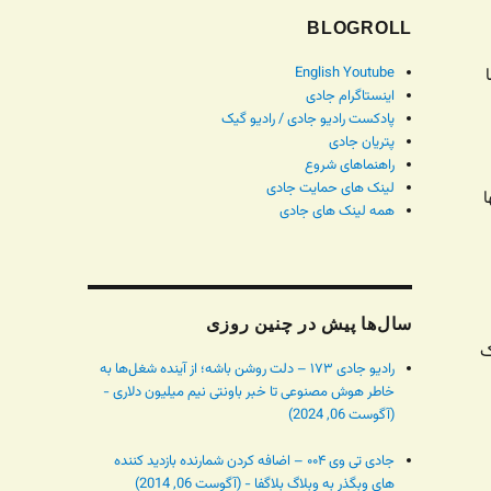
BLOGROLL
English Youtube
اینستاگرام جادی
پادکست رادیو جادی / رادیو گیک
پتریان جادی
راهنماهای شروع
لینک های حمایت جادی
ا
همه لینک های جادی
سال‌ها پیش در چنین روزی
ک
رادیو جادی ۱۷۳ – دلت روشن باشه؛ از آینده شغل‌ها به
خاطر هوش مصنوعی تا خبر باونتی نیم میلیون دلاری -
(آگوست 06, 2024)
جادی تی وی ۰۰۴ – اضافه کردن شمارنده بازدید کننده
های وبگذر به وبلاگ بلاگفا - (آگوست 06, 2014)