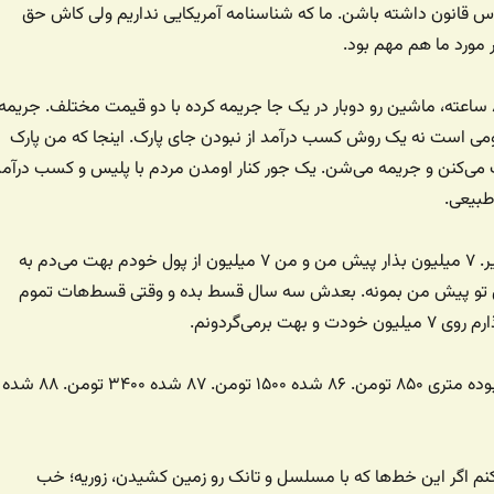
س قانون داشته باشن. ما که شناسنامه آمریکایی نداریم ولی کاش حق
ر مورد ما هم مهم بود.
پلیس برای یک پارک ۸ ساعته، ماشین رو دوبار در یک جا جریمه کرده با دو قیمت مختلف. جریمه
ومی است نه یک روش کسب درآمد از نبودن جای پارک. اینجا که من پارک
 می‌کنن و جریمه می‌شن. یک جور کنار اومدن مردم با پلیس و کسب درآم
بیعی.
بانک می‌گه بیا وام بگیر. ۷ میلیون بذار پیش من و من ۷ میلیون از پول خودم بهت می‌دم به
ه اون ۷ تومن تو پیش من بمونه. بعدش سه سال قسط بده و وقتی قسط‌هات تموم
خونه دیدم. سال ۸۴ بوده متری ۸۵۰ تومن. ۸۶ شده ۱۵۰۰ تومن. ۸۷ شده ۳۴۰۰ تومن. ۸۸ شده
نم اگر این خط‌ها که با مسلسل و تانک رو زمین کشیدن، زوریه؛ خب