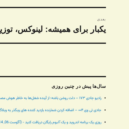
قبلی:
بعدی
یکبار برای همیشه: لینوکس، توزیع
نوشته
بعدی:
سال‌ها پیش در چنین روزی
رادیو جادی ۱۷۳ – دلت روشن باشه؛ از آینده شغل‌ها به خاطر هوش مصنوعی تا خبر باونتی نیم میلیون دلاری - (آگوست 06, 2024)
جادی تی وی ۰۰۴ – اضافه کردن شمارنده بازدید کننده های وبگذر به وبلاگ بلاگفا - (آگوست 06, 2014)
روزی یک برنامه اندروید و یک آلبوم رایگان دریافت کنید - (آگوست 06, 2014)