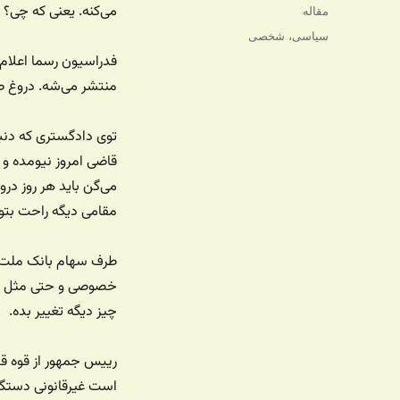
شده
می‌کنه. یعنی که چی؟ ی
دسته‌ها
مقاله
در
برچسب‌ها
سیاسی
،
شخصی
فدراسیون رسما اعلام
منتشر می‌شه. دروغ ط
توی دادگستری که دنب
قاضی امروز نیومده و و
می‌گن باید هر روز درو
مقامی دیگه راحت بتو
طرف سهام بانک ملت ک
خصوصی و حتی مثل بان
چیز دیگه تغییر بده.
رییس جمهور از قوه قض
است غیرقانونی دستگ