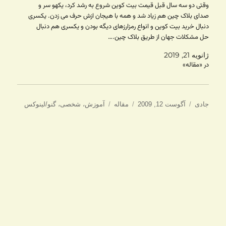
وقتی دو سه سال قبل قیمت بیت کوین شروع به رشد کرد، یکهو سر و
صدای بلاک چین هم زیاد شد و همه با هیجان ازش حرف می زدن. یکسری
دنبال خرید بیت کوین و انواع رمزارزهای دیگه بودن و یکسری هم دنبال
حل مشکلات جهان از طریق بلاک چین.…
ژانویه 21, 2019
در «مقاله»
نویسنده
ارسال
دسته‌ها
برچسب‌ها
جادی
آگوست 12, 2009
مقاله
آموزش
،
شخصی
،
گنو/لینوکس
شده
در