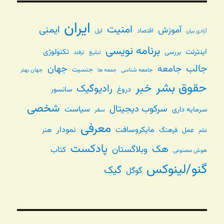
ایران
امنیت
ایمنی
آموزش
اقتصاد
اپل
آزادی بیان
برنامه نویسی
اینترنت
تکنولوژی
بررسی
تبلیغ
ترفند
جالب
جامعه
جهان
جنسیت
جامعه شناسی
جهان بهتر
جمعه ها
حقوق بشر
خبر
رادیوگیک
دروغ
سانسور
شخصی
سرکوب دیجیتال
سیاست
سرمایه داری
سفر
معرفی
مایکروسافت
نمودار
عمل
فرهنگ
هنر
علم
پادکست
هک
وبلاگستان
کتاب
هوش مصنوعی
گنو/لینوکس
گیک
گوگل