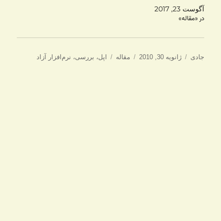
آگوست 23, 2017
در «مقاله»
نویسنده
ارسال
دسته‌ها
برچسب‌ها
جادی
ژانویه 30, 2010
مقاله
اپل
،
بررسی
،
نرم‌افزار آزاد
شده
در