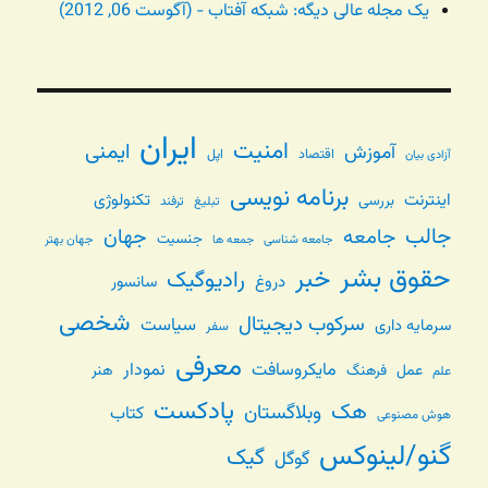
یک مجله عالی دیگه: شبکه آفتاب - (آگوست 06, 2012)
ایران
امنیت
ایمنی
آموزش
اقتصاد
اپل
آزادی بیان
برنامه نویسی
اینترنت
تکنولوژی
بررسی
تبلیغ
ترفند
جالب
جامعه
جهان
جنسیت
جامعه شناسی
جهان بهتر
جمعه ها
حقوق بشر
خبر
رادیوگیک
دروغ
سانسور
شخصی
سرکوب دیجیتال
سیاست
سرمایه داری
سفر
معرفی
مایکروسافت
نمودار
عمل
فرهنگ
هنر
علم
پادکست
هک
وبلاگستان
کتاب
هوش مصنوعی
گنو/لینوکس
گیک
گوگل