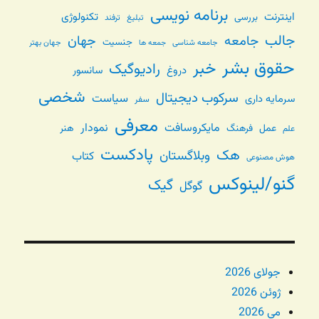
برنامه نویسی
اینترنت
تکنولوژی
بررسی
تبلیغ
ترفند
جالب
جامعه
جهان
جنسیت
جامعه شناسی
جهان بهتر
جمعه ها
حقوق بشر
خبر
رادیوگیک
دروغ
سانسور
شخصی
سرکوب دیجیتال
سیاست
سرمایه داری
سفر
معرفی
مایکروسافت
نمودار
عمل
فرهنگ
هنر
علم
پادکست
هک
وبلاگستان
کتاب
هوش مصنوعی
گنو/لینوکس
گیک
گوگل
جولای 2026
ژوئن 2026
می 2026