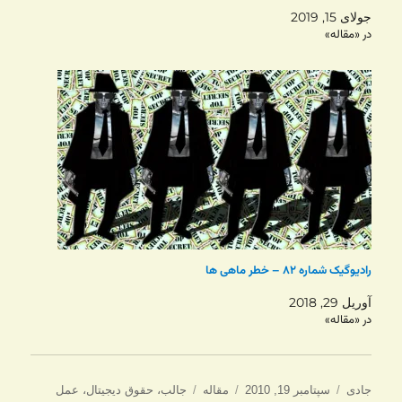
جولای 15, 2019
در «مقاله»
رادیوگیک شماره ۸۲ – خطر ماهی ها
آوریل 29, 2018
در «مقاله»
نویسنده
ارسال
دسته‌ها
برچسب‌ها
جادی
سپتامبر 19, 2010
مقاله
جالب
،
حقوق دیجیتال
،
عمل