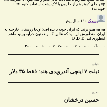
راهبری
قبلی
نوشته
تبلت ۷ اینچی آندرویدی هند: فقط ۳۵ دلار
نوشته
قبلی:
بعدی
حسین درخشان
نوشته
بعدی: