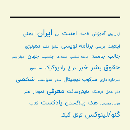
ایران
امنیت
ایمنی
آموزش
اقتصاد
اپل
آزادی بیان
برنامه نویسی
اینترنت
تکنولوژی
بررسی
تبلیغ
ترفند
جالب
جامعه
جهان
جنسیت
جامعه شناسی
جهان بهتر
جمعه ها
حقوق بشر
خبر
رادیوگیک
دروغ
سانسور
شخصی
سرکوب دیجیتال
سیاست
سرمایه داری
سفر
معرفی
مایکروسافت
نمودار
عمل
فرهنگ
هنر
علم
پادکست
هک
وبلاگستان
کتاب
هوش مصنوعی
گنو/لینوکس
گیک
گوگل