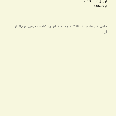
آوریل 17, 2026
در «مقاله»
نویسنده
ارسال
دسته‌ها
برچسب‌ها
جادی
دسامبر 6, 2010
مقاله
ایران
،
کتاب
،
معرفی
،
نرم‌افزار
شده
آزاد
در