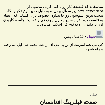
راهبری
قبلی
نوشته
صفحه فیلترینگ افغانستان
نوشته