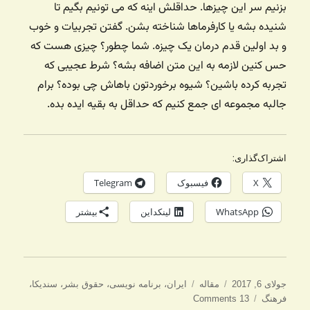
بزنیم سر این چیزها. حداقلش اینه که می تونیم بگیم تا
شنیده بشه یا کارفرماها شناخته بشن. گفتن تجربیات و خوب
و بد اولین قدم درمان یک چیزه. شما چطور؟‌ چیزی هست که
حس کنین لازمه به این متن اضافه بشه؟ شرط عجیبی که
تجربه کرده باشین؟ شیوه برخوردتون باهاش چی بوده؟ برام
جالبه مجموعه ای جمع کنیم که حداقل به بقیه ایده بده.
اشتراک‌گذاری:
X
فیسبوک
Telegram
WhatsApp
لینکداین
بیشتر
ارسال
دسته‌ها
برچسب‌ها
جولای 6, 2017
مقاله
ایران
،
برنامه نویسی
،
حقوق بشر
،
سندیکا
،
شده
فرهنگ
13 Comments