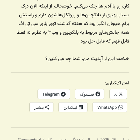
کارم رو با آدم ها چک می‌کنم. خوشحالم از اینکه الان درک
بسیار بهتری از بلاکچین‌ها و پروتکل‌هاشون دارم و راستش
برام هیجان انگیز بود که هفته گذشته توی بازی سی تی اف
همه چالش‌های مربوط به بلاکچین و وب۳ به نظرم نه فقط
قابل فهم که قابل حل بود.
خلاصه این از آپدیت من. شما چه می کنین؟
اشتراک‌گذاری:
X
فیسبوک
Telegram
WhatsApp
لینکداین
بیشتر
ارسال
دسته‌ها
برچسب‌ها
دسامبر 25, 2025
مقاله
زندگی
،
شخصی
،
کار
4 Comments