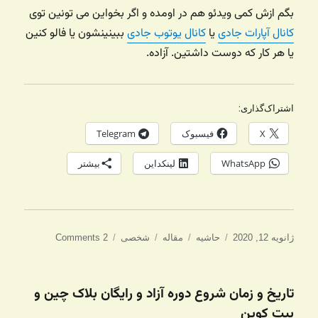
بگم ازش کمی ویدئو هم در اومده و اگر بخواین می تونین توی
کانال آپارات جادی
یا
کانال یوتوب جادی
ببینینشون یا فالو کنین
یا هر کار که دوست داشتین. آزاده.
اشتراک‌گذاری:
X
فیسبوک
Telegram
WhatsApp
لینکداین
بیشتر
ارسال
ساختار
دسته‌ها
برچسب‌ها
ژانویه 12, 2020
حاشیه
مقاله
شخصی
2 Comments
شده
در
تاریخ و زمان شروع دوره آزاد و رایگان بلاک چین و
بیت کوین