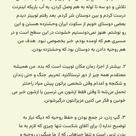
تلاش و دو سه تا لوله به هم وصل کردن، یه آب باریکه اینترنت
درست کردم و بین دوستان شر کردم. بعد رفتم توییتر دیدم
بعضی دوستای خوبم از سکوت ایران وحشتزده هستن و این
رو نوشتم. هنوز نمی‌دونستیم خشونت در این سطح است و در
مسیری هم که اومده بودم، خبر بخصوصی نبود. هدف من
هم روحیه دادن به دوستان بود که وحشتزده بودن.
۲. بیشتر از اجزا، زمان مکان توییت است که بده. من همیشه
معتقدم همه چیز از دور ترسناکتره. تحریم. جنگ و حتی زندان
و شکنجه و اعدام وقتی شخصی براتون پیش میاد راحتتر
تحمل می‌شه تا وقتی فقط ازشون می ترسین یا ازشون خبر می
خونین و فکر می کنین عزیزانتون درگیرشونن.
۳. گپ زدن، در جمع بودن و حفظ روحیه که دیگه نیاز به
توضیح نداره (: برای القای شکست تنها چیزی که لازم به ما
بدن،‌ ترس است و تنها چیزهایی که از ما میگیرن، روحیه و