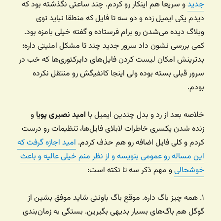
جدید
و سریعا هم اینکار رو کردم. چند ساعتی نگذشته بود که
دیدم یکی ایمیل زده و دو سه تا فایل که منطقا نباید توی
وبلاگ دیده می‌شدن رو برام فرستاده و گفته خیلی بامزه بود.
کمی بررسی نشون داد سرور جدید چند تا مشکل امنیتی داره؛
بدترینش امکان لیست کردن فایل‌های دایرکتوری‌ها که خب در
سرور قبلی بسته بوده ولی اینجا کانفیگش رو منتقل نکرده
بودم.
خلاصه بعد از رد و بدل چندین ایمیل با
امید نصیری پویا
و
زنده شدن یکسری خاطرات لابلای فایل‌ها، تنظیمات رو درست
کردم و کلی فایل اضافه رو هم حذف کردم.
امید اجازه گرفت که
این مساله رو عمومی بنویسه و از نظر منم خیلی عالیه و باعث
خوشحالی
و مهم ذکر سه تا نکته است:
۱. همه چیز باگ داره. موقع باگ باونتی شاید موفق بشین از
گوگل هم باگ‌های بسیار بدیهی بگیرین. بستگی به زمان‌بندی