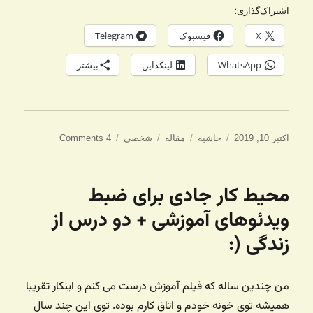
اشتراک‌گذاری:
X
فیسبوک
Telegram
WhatsApp
لینکداین
بیشتر
ارسال
ساختار
دسته‌ها
برچسب‌ها
اکتبر 10, 2019
حاشیه
مقاله
شخصی
4 Comments
شده
در
محیط کار جادی برای ضبط
ویدئوهای آموزشی + دو درس از
زندگی (:
من چندین ساله که فیلم آموزش درست می کنم و اینکار تقریبا
همیشه توی خونه خودم و اتاق کارم بوده. توی این چند سال