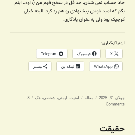
حاد حساب نمی شدن. حداقل در سطح فهم من (: اوه.. اینم
بگم که امید باونتی پیشنهادی رو هم رد کرد. البته خیلی
کوچیک بود ولی به عنوان یادگاری.
اشتراک‌گذاری:
X
فیسبوک
Telegram
WhatsApp
لینکداین
بیشتر
ارسال
دسته‌ها
برچسب‌ها
جولای 31, 2025
مقاله
امنیت
،
ایمنی
،
شخصی
،
هک
8
شده
Comments
در
حقیقت