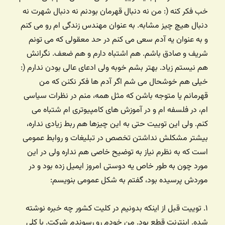
خب فکر کنه (: من نه دنبال قهرمان بودنم نه دنبال شهرت نه
دنبال هیچ چیز مشابه. به عنوان مهندس زندگی ام رو می کنم
و به عنوان یه آدم سعی می کنم در حد معقولی که می تونم
شریف و صادق باشم. هم اشتباه دارم و هم ضعف. نگرانش
هم نیستم زیاد. بهتر بشم خوبه ولی ادعای عالی بودن ندارم (:
خیلی هم خوشحال می شم اگر آدم ها فکر نکنن که من
قهرمانم یا متوجه باشن که مثل همه، منم در نظرات سیاسی
ام، در فلسفه ام و در آموزش های کامپیوتری ام شتباه می
کنم. ولی این توییت حتی به این چیزها هم ربط زیادی نداره،
بیشتر مشکلش نداشتن تخصص در تبلیغات و روابط عمومی
است که به نظرم نیاز به توضیح خاصی هم نداره ولی در این
مورد چون به طور خاص یه دوستی امروز ایمیل زده بود و در
موردش پرسیده بود، گفتم به شکل عمومی بنویسم:
۱. توییت قبل از اینکه بدونیم در کلیت کشور چه خبره نوشته
شده. اینترنت قطع بود. من خودم رو رسوندم شرکت. با کلی