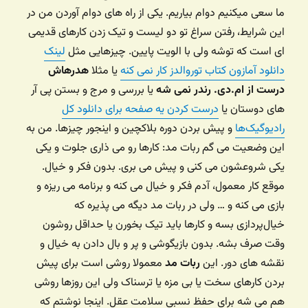
ما سعی میکنیم دوام بیاریم. یکی از راه های دوام آوردن من در
این شرایط، رفتن سراغ تو دو لیست و تیک زدن کارهای قدیمی
ای است که توشه ولی با الویت پایین. چیزهایی مثل
لینک
دانلود آمازون کتاب توروالدز کار نمی کنه
یا مثلا
هدرهاش
درست از ام.دی. رندر نمی شه
یا بررسی و مرج و بستن پی آر
های دوستان یا
درست کردن یه صفحه برای دانلود کل
رادیوگیک‌ها
و پیش بردن دوره بلاکچین و اینجور چیزها. من به
این وضعیت می گم ربات مد: کارها رو می ذاری جلوت و یکی
یکی شروعشون می کنی و پیش می بری. بدون فکر و خیال.
موقع کار معمول، آدم فکر و خیال می کنه و برنامه می ریزه و
بازی می کنه و … ولی در ربات مد دیگه می پذیره که
خیال‌پردازی بسه و کارها باید تیک بخورن یا حداقل روشون
وقت صرف بشه. بدون بازیگوشی و پر و بال دادن به خیال و
نقشه های دور. این
ربات مد
‌ معمولا روشی است برای پیش
بردن کارهای سخت یا بی مزه یا ترسناک ولی این روزها روشی
هم می شه برای حفظ نسبی سلامت عقل. اینجا نوشتم که