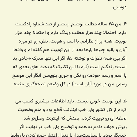
دوستی.
۴. من ۲۵ ساله مطلب نوشتم. بیشتر از صد شماره پادکست
دارم. احتمالا چند هزار مطلب وبلاگ دارم و احتمالا چند هزار
توییت. همه پر از نظراتم. با اسم و هویت. نظرم رو در مورد
آبان و بقیه چیزها بارها بعد از این توییت هم گفته ام و واقعا
اگر بین همه نظرات و نوشته ها، اگر این تنها مدرک «جادی بد
است» زندگیم است (تازه با این تکنیک که بحث های بعدی که
با اسم و رسم خودمه رو نگن و جوری بنویسن انگار این موضع
رسمی من در مورد آبان است) در کل وضعم نتیجه‌گیری مثبته.
۵. این توییت خوبی نیست. باید اطلاعات بیشتری کسب می
کردم از کل کشور ولی خب اینترنت قطع بود و منم وضعیت
لحظه ای رو توییت کردم. بعدش که اینترنت وصل‌تر شد،
زیرش جواب دادم به همه و توضیح ولی خب در نهایت اگر
خبرنگار بودم یا سیاست‌مدار یا دنبال اعتبار جمع کردن یا روابط