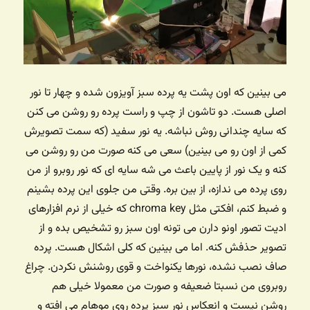
می بینین که اون پشت یه پرده سبز آویزون شده و چهار تا نور
اصلی هست. دو تاشون از چپ و راست پرده رو روشن می کنن
که سایه چندانی روش نباشه. یه نور سفید (که سمت تصویرش
کمی از اون رو می بینین) سعی می کنه صورت من رو روشن می
کنه و یک نور از پایین باعث می شه سایه ای که نور روبرو از من
روی پرده می ندازه، از بین بره. وقتی من جلوی این پرده بشینم
و ضبط کنم، افکتی مثل chroma key که خیلی از نرم افزارهای
ادیت تصور اونو دارن می تونه اون سبز رو تشخیص بده و از
تصویر حذفش کنه. اما می بینین که کلی اشکال هست. پرده
صاف نصب نشده، نورها یکنواخت و قوی روشنش نکردن. چراغ
روبروی من نسبتا ضعیفه و صورت من معمولا خیلی هم
روشن نیست و انعکاس نور سبز پرده روی موهام می افته و