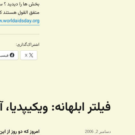
بخش ها را دیدید ؟ سا
متفق القول هستند که 
w.worldaidsday.org
اشتراک‌گذاری:
X
فیسب
فیلتر ابلهانه: ویکیپدیا، آماز
امروز که دو روز از ا
ارسال
دسامبر 2, 2006