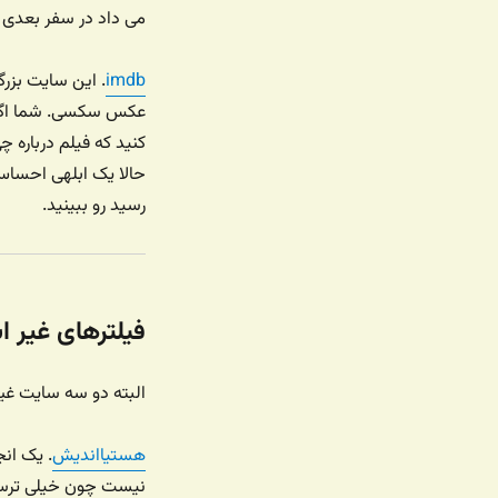
می داد در سفر بعدی ب
imdb
. این سایت بزر
عکس سکسی. شما اگر ب
کنید که فیلم درباره 
حالا یک ابلهی احساس
رسید رو ببینید.
فیلترهای غیر اب
البته دو سه سایت غیرا
هستیااندیش
. یک ان
نیست چون خیلی ترسنا