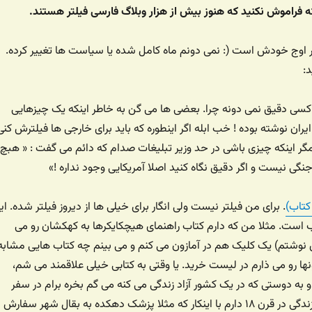
ه فراموش نکنید که هنوز بیش از هزار وبلاگ فارسی فیلتر هستند.
در اوج خودش است (: نمی دونم ماه کامل شده یا سیاست ها تغییر کرده.
:
کسی دقیق نمی دونه چرا. بعضی ها می گن به خاطر اینکه یک چیزهایی
ایران نوشته بوده ! خب ابله اگر اینطوره که باید برای خارجی ها فیلترش کنی
: مگر اینکه چیزی باشی در حد وزیر تبلیغات صدام که دائم می گفت : « هبچ
گی نیست و اگر دقیق نگاه کنید اصلا آمریکایی وجود نداره !»
کتاب)
. برای من فیلتر نیست ولی انگار برای خیلی ها از دیروز فیلتر شده. ای
ست. مثلا من که دارم کتاب راهنمای هیچکایکرها به کهکشان رو می
ش نوشتم) یک کلیک هم در آمازون می کنم و می بینم چه کتاب هایی مشابه
ها رو می ذارم در لیست خرید. یا وقتی به کتابی خیلی علاقمند می شم،
 به دوستی که در یک کشور آزاد زندگی می کنه می گم بخره برام در سفر
بعدی بیاره (احساس زندگی در قرن ۱۸ دارم با اینکار که مثلا پزشک دهکده به بقال شهر سفارش