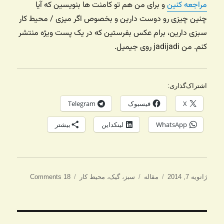
مراجعه کنین
و برای من هم تو کامنت ها بنویسین که آیا
چنین چیزی رو دوست دارین و بخصوص اگر میزی / محیط کار
سبزی دارین، برام عکس بفرستین که در یک پست ویژه منتشر
کنم. من jadijadi روی جیمیل.
اشتراک‌گذاری:
X
فیسبوک
Telegram
WhatsApp
لینکداین
بیشتر
ارسال
دسته‌ها
برچسب‌ها
ژانویه 7, 2014
مقاله
سبز
،
گیک
،
محیط کار
18 Comments
شده
در