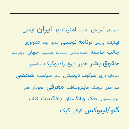
ایران
امنیت
ایمنی
آموزش
اقتصاد
اپل
آزادی بیان
برنامه نویسی
اینترنت
تکنولوژی
بررسی
تبلیغ
ترفند
جالب
جامعه
جهان
جنسیت
جامعه شناسی
جهان بهتر
جمعه ها
حقوق بشر
خبر
رادیوگیک
دروغ
سانسور
شخصی
سرکوب دیجیتال
سیاست
سرمایه داری
سفر
معرفی
مایکروسافت
نمودار
عمل
فرهنگ
هنر
علم
پادکست
هک
وبلاگستان
کتاب
هوش مصنوعی
گنو/لینوکس
گیک
گوگل