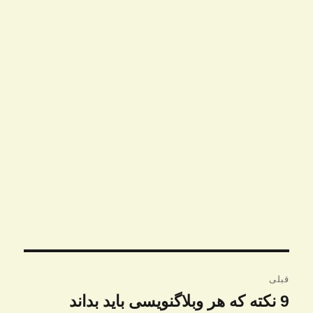
راهبری
قبلی
نوشته
9 نکته که هر وبلاگنویسی باید بداند
نوشته