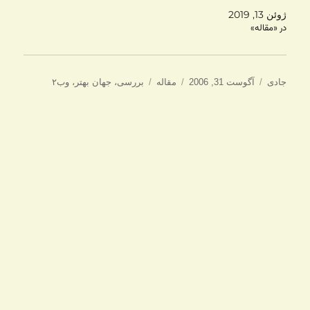
ژوئن 13, 2019
در «مقاله»
نویسنده
ارسال
دسته‌ها
برچسب‌ها
جادی
آگوست 31, 2006
مقاله
بررسی
،
جهان بهتر
،
وب۲
شده
در