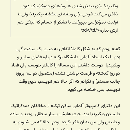
ویکیپدیا برای تبدیل شدن به رسانه ای دموکراتیک دارد،
تلاش می کند طرحی برای رسانه ای مشابه ویکیپدیا ولی با
اولیت دموکراسی بپروراند
. با تشکر از حسام که لینکی هم
ازش ندارم</trd</td
گفته بودم که به شکل کاملا اتفاقی به مدت یک ساعت گپی
زدم با یک استاد آلمانی دانشگاه ترکیه درباره فضای سایبر و
ویکیپدیا. دوست داشتم این مساله را کاملتر بنویسم ولی فعلا
دو روز گذشته و فرصت نوشتن نشده (مشغول دو سه پروژه
جالب هستم) و نگرانم که اگر حالا هم ننویسم، هیچ وقت
ننویسم. پس خلاصه می گویم.
این دکترای کامپیوتر آلمانی ساکن ترکیه از مخالفان دموکراتیک
دانستن ویکیپدیا بود. حرف هایش بسیار منطقی بودند و ساده
و طبیعی ولی من به آن فکر نکرده بودم. حالا که می شنویم به