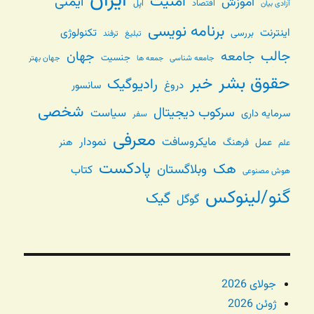
ایران
امنیت
ایمنی
آموزش
اقتصاد
اپل
آزادی بیان
برنامه نویسی
اینترنت
تکنولوژی
بررسی
تبلیغ
ترفند
جالب
جامعه
جهان
جنسیت
جامعه شناسی
جهان بهتر
جمعه ها
حقوق بشر
خبر
رادیوگیک
دروغ
سانسور
شخصی
سرکوب دیجیتال
سیاست
سرمایه داری
سفر
معرفی
مایکروسافت
نمودار
عمل
فرهنگ
هنر
علم
پادکست
هک
وبلاگستان
کتاب
هوش مصنوعی
گنو/لینوکس
گیک
گوگل
جولای 2026
ژوئن 2026