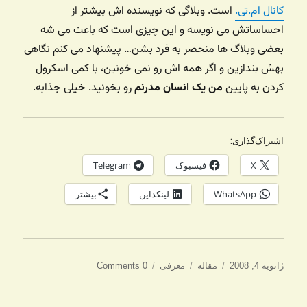
کانال ام.تی.
است. وبلاگی که نویسنده اش بیشتر از
احساساتش می نویسه و این چیزی است که باعث می شه
بعضی وبلاگ ها منحصر به فرد بشن… پیشنهاد می کنم نگاهی
بهش بندازین و اگر همه اش رو نمی خونین، با کمی اسکرول
کردن به پایین
من یک انسان مدرنم
رو بخونید. خیلی جذابه.
اشتراک‌گذاری:
X
فیسبوک
Telegram
WhatsApp
لینکداین
بیشتر
ارسال
دسته‌ها
برچسب‌ها
ژانویه 4, 2008
مقاله
معرفی
0 Comments
شده
در