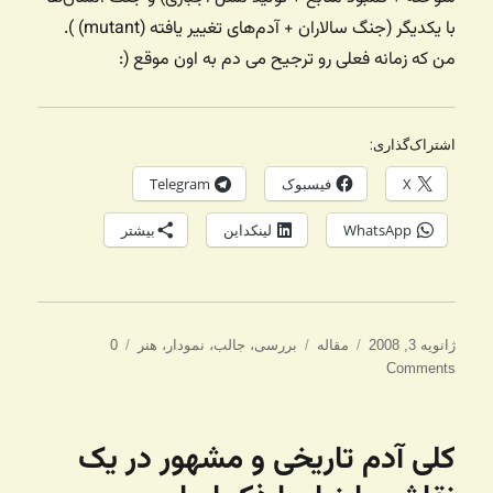
با یکدیگر (جنگ سالاران +‌ آدم‌های تغییر یافته (mutant) ).
من که زمانه فعلی رو ترجیح می دم به اون موقع (:
اشتراک‌گذاری:
X
فیسبوک
Telegram
WhatsApp
لینکداین
بیشتر
ارسال
دسته‌ها
برچسب‌ها
ژانویه 3, 2008
مقاله
بررسی
،
جالب
،
نمودار
،
هنر
0
شده
Comments
در
کلی آدم تاریخی و مشهور در یک