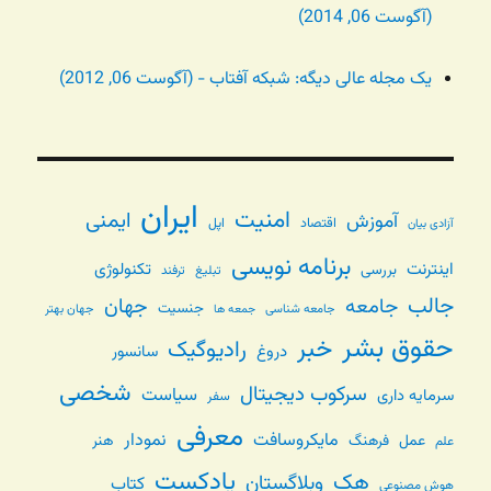
(آگوست 06, 2014)
یک مجله عالی دیگه: شبکه آفتاب - (آگوست 06, 2012)
ایران
امنیت
ایمنی
آموزش
اقتصاد
اپل
آزادی بیان
برنامه نویسی
اینترنت
تکنولوژی
بررسی
تبلیغ
ترفند
جالب
جامعه
جهان
جنسیت
جامعه شناسی
جهان بهتر
جمعه ها
حقوق بشر
خبر
رادیوگیک
دروغ
سانسور
شخصی
سرکوب دیجیتال
سیاست
سرمایه داری
سفر
معرفی
مایکروسافت
نمودار
عمل
فرهنگ
هنر
علم
پادکست
هک
وبلاگستان
کتاب
هوش مصنوعی