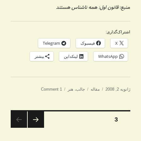
منبع:
قانون اول:‌ همه ناشناس هستند
اشتراک‌گذاری:
X
فیسبوک
Telegram
WhatsApp
لینکداین
بیشتر
ارسال
دسته‌ها
برچسب‌ها
ژانویه 2, 2008
مقاله
جالب
،
هنر
1 Comment
شده
در
صفحه‌بندی
برگه
3
نوشته‌ها
صفحه
قبلی