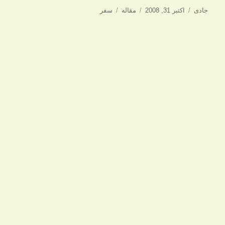
نویسنده
ارسال
دسته‌ها
برچسب‌ها
جادی
اکتبر 31, 2008
مقاله
سفر
شده
در