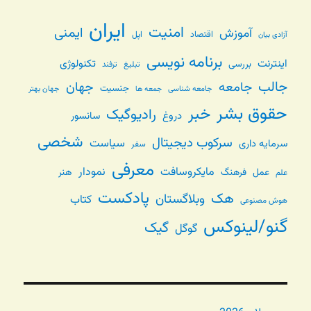
ایران
امنیت
ایمنی
آموزش
اقتصاد
اپل
آزادی بیان
برنامه نویسی
اینترنت
تکنولوژی
بررسی
تبلیغ
ترفند
جالب
جامعه
جهان
جنسیت
جامعه شناسی
جهان بهتر
جمعه ها
حقوق بشر
خبر
رادیوگیک
دروغ
سانسور
شخصی
سرکوب دیجیتال
سیاست
سرمایه داری
سفر
معرفی
مایکروسافت
نمودار
عمل
فرهنگ
هنر
علم
پادکست
هک
وبلاگستان
کتاب
هوش مصنوعی
گنو/لینوکس
گیک
گوگل