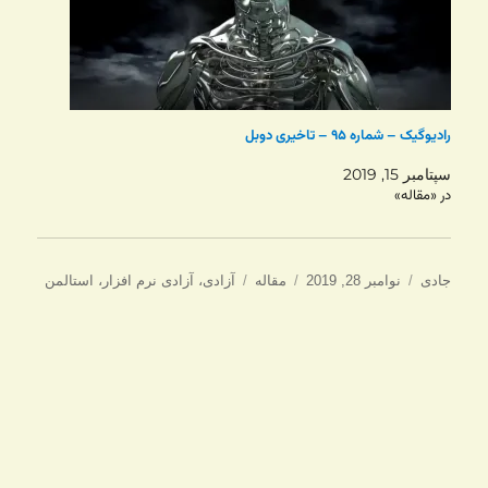
رادیوگیک – شماره ۹۵ – تاخیری دوبل
سپتامبر 15, 2019
در «مقاله»
نویسنده
ارسال
دسته‌ها
برچسب‌ها
جادی
نوامبر 28, 2019
مقاله
آزادی
،
آزادی نرم افزار
،
استالمن
شده
در