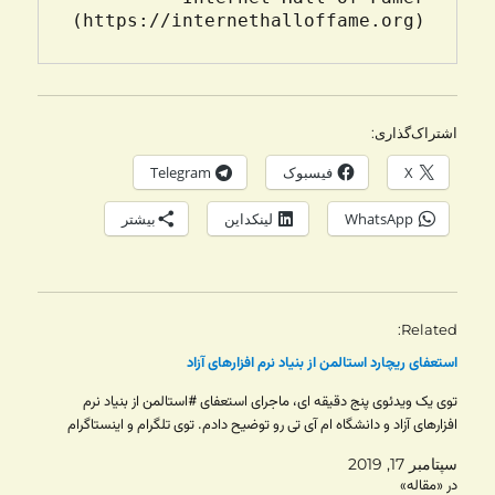
(https://internethalloffame.org)

اشتراک‌گذاری:
X
فیسبوک
Telegram
WhatsApp
لینکداین
بیشتر
Related
استعفای ریچارد استالمن از بنیاد نرم افزارهای آزاد
توی یک ویدئوی پنج دقیقه ای، ماجرای استعفای #استالمن از بنیاد نرم
افزارهای آزاد و دانشگاه ام آی تی رو توضیح دادم. توی تلگرام و اینستاگرام
سپتامبر 17, 2019
در «مقاله»