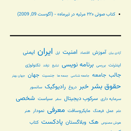
کتاب صوتی «۲۲ مرثیه در تیرماه» - (آگوست 09, 2009)
ایران
امنیت
ایمنی
آموزش
اقتصاد
اپل
آزادی بیان
برنامه نویسی
اینترنت
تکنولوژی
بررسی
تبلیغ
ترفند
جالب
جامعه
جهان
جنسیت
جامعه شناسی
جهان بهتر
جمعه ها
حقوق بشر
خبر
رادیوگیک
دروغ
سانسور
شخصی
سرکوب دیجیتال
سیاست
سرمایه داری
سفر
معرفی
مایکروسافت
نمودار
عمل
فرهنگ
هنر
علم
پادکست
هک
وبلاگستان
کتاب
هوش مصنوعی