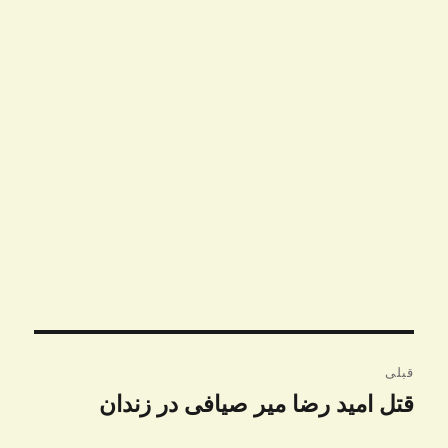
راهبری
قبلی
نوشته
قتل امید رضا میر‌ صیافی در زندان
نوشته
قبلی: