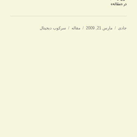
در «مقاله»
نویسنده
ارسال
دسته‌ها
برچسب‌ها
جادی
مارس 21, 2009
مقاله
سرکوب دیجیتال
شده
در