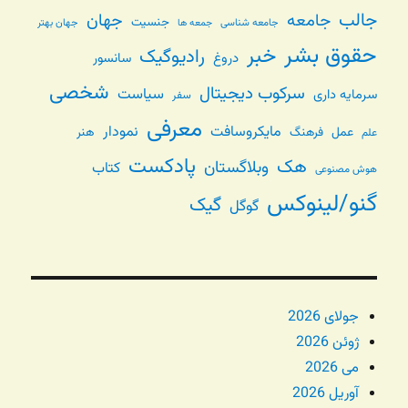
جالب
جامعه
جهان
جنسیت
جامعه شناسی
جهان بهتر
جمعه ها
حقوق بشر
خبر
رادیوگیک
دروغ
سانسور
شخصی
سرکوب دیجیتال
سیاست
سرمایه داری
سفر
معرفی
مایکروسافت
نمودار
عمل
فرهنگ
هنر
علم
پادکست
هک
وبلاگستان
کتاب
هوش مصنوعی
گنو/لینوکس
گیک
گوگل
جولای 2026
ژوئن 2026
می 2026
آوریل 2026