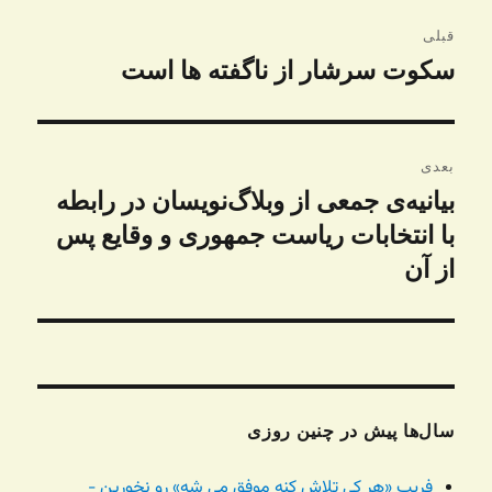
راهبری
قبلی
نوشته
سکوت سرشار از ناگفته ها است
نوشته
قبلی:
بعدی
بیانیه‌ی جمعی از وبلاگ‌نویسان در رابطه
نوشته
بعدی:
با انتخابات ریاست جمهوری و وقایع پس
از آن
سال‌ها پیش در چنین روزی
فریب «هر کی تلاش کنه موفق می شه» رو نخورین -