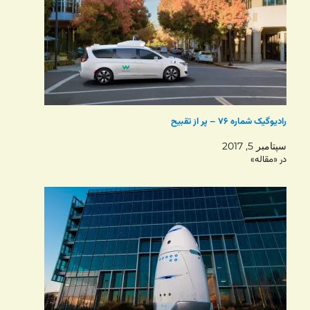
رادیوگیک شماره ۷۶ – پر از تقبیح
سپتامبر 5, 2017
در «مقاله»