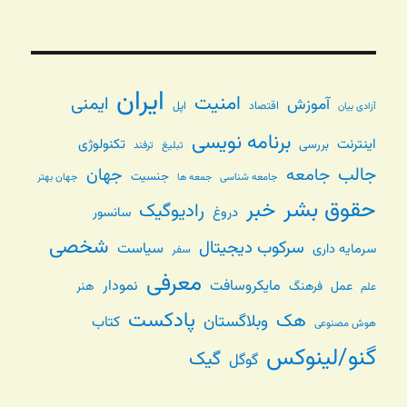
ایران
امنیت
ایمنی
آموزش
اقتصاد
اپل
آزادی بیان
برنامه نویسی
اینترنت
تکنولوژی
بررسی
تبلیغ
ترفند
جالب
جامعه
جهان
جنسیت
جامعه شناسی
جهان بهتر
جمعه ها
حقوق بشر
خبر
رادیوگیک
دروغ
سانسور
شخصی
سرکوب دیجیتال
سیاست
سرمایه داری
سفر
معرفی
مایکروسافت
نمودار
عمل
فرهنگ
هنر
علم
پادکست
هک
وبلاگستان
کتاب
هوش مصنوعی
گنو/لینوکس
گیک
گوگل