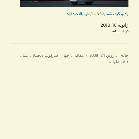
رادیو گیک شماره ۷۹ – آراش بالاخره آزاد
ژانویه 16, 2018
در «مقاله»
نویسنده
ارسال
دسته‌ها
برچسب‌ها
جادی
ژوئن 24, 2009
مقاله
جهان
،
سرکوب دیجیتال
،
عمل
،
شده
فیلتر ابلهانه
در