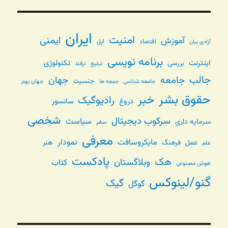
ایران
امنیت
ایمنی
آموزش
اقتصاد
اپل
آزادی بیان
برنامه نویسی
اینترنت
تکنولوژی
بررسی
تبلیغ
ترفند
جالب
جامعه
جهان
جنسیت
جامعه شناسی
جهان بهتر
جمعه ها
حقوق بشر
خبر
رادیوگیک
دروغ
سانسور
شخصی
سرکوب دیجیتال
سیاست
سرمایه داری
سفر
معرفی
مایکروسافت
نمودار
عمل
فرهنگ
هنر
علم
پادکست
هک
وبلاگستان
کتاب
هوش مصنوعی
گنو/لینوکس
گیک
گوگل