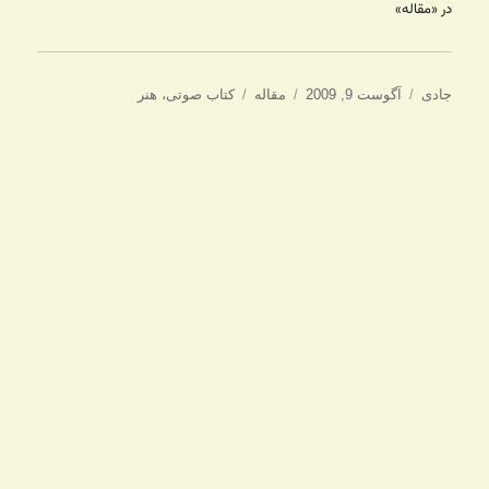
در «مقاله»
نویسنده
ارسال
دسته‌ها
برچسب‌ها
جادی
آگوست 9, 2009
مقاله
کتاب صوتی
،
هنر
شده
در