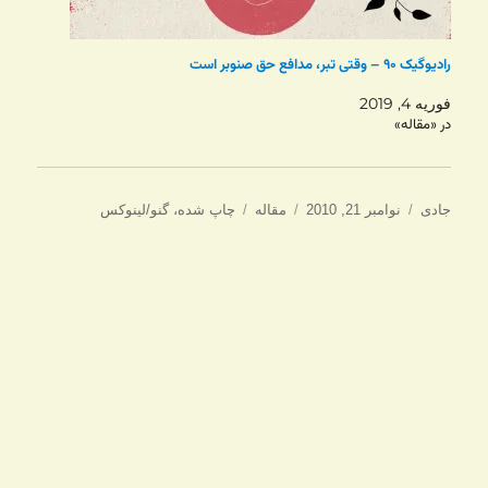
رادیوگیک ۹۰ – وقتی تبر، مدافع حق صنوبر است
فوریه 4, 2019
در «مقاله»
نویسنده
ارسال
دسته‌ها
برچسب‌ها
جادی
نوامبر 21, 2010
مقاله
چاپ شده
،
گنو/لینوکس
شده
در