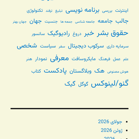
برنامه نویسی
اینترنت
تکنولوژی
بررسی
تبلیغ
ترفند
جالب
جامعه
جهان
جنسیت
جامعه شناسی
جهان بهتر
جمعه ها
حقوق بشر
خبر
رادیوگیک
دروغ
سانسور
شخصی
سرکوب دیجیتال
سیاست
سرمایه داری
سفر
معرفی
مایکروسافت
نمودار
عمل
فرهنگ
هنر
علم
پادکست
هک
وبلاگستان
کتاب
هوش مصنوعی
گنو/لینوکس
گیک
گوگل
جولای 2026
ژوئن 2026