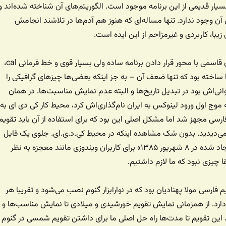
بسیار قدیمی از این برنامه موجود است. الگوریتم‌های آن شناخته‌ شده‌اند و
ن وجود ندارد. تنها مساله‌ای که هنوز هم آدم‌ها در تلاشند انجامش
زیبا، کاربردی و غیرمزاحم از این ایده است.
از سال‌ها پیش اشکان قاسمی با محور قرار دادن برنامه ساده ولی بسیار قوی و خط فرمانی cal،
نامه یا دستور jcal را ساخته بود که تنها ضعف آن – به جز اینکه بعضی‌ها چیزهای گرافیکی را
انی‌اش بود در تبدیل تاریخ‌ها و البته عدم نمایش مناسبت‌ها. در همان
 موج اول ورود لینوکس به ایران نام‌گذاری‌اش کرد، محیط کار کی دی ای به
رسی مجهز شد اما مشکل اصلی این بود که برای استفاده از آن باید تقویم
ی‌دیدید. بدون شک مشاهده اینکه در محیط کی.د.ی.ای. جلوی یک فایل
نوشته شده باشد «ایجاد شده در ۸ شهریور ۱۳۸۵» برای کاربران ویندوزی مانند معجزه به نظر
 چیزی نبود که ما لازم داشتیم.
فارسی مولا پهنادیان بود که در نوارابزار گنوم نصب می‌شود و تقریبا هر
ا دارد. از همزمانی نمایش تقویم خورشیدی و میلادی تا نمایش مناسب‌ها و
 این تقویم تا مدت‌ها راه حل اصلی ما برای داشتن تقویم شمسی در گنوم