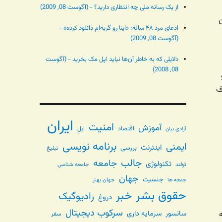
از یک رسانه ملی چه انتظاری دارید؟ - (آگوست 08, 2009)
ادعای مرد ۴۸ ساله: «اینا رو گربه‌ام دانلود کرده» -
(آگوست 08, 2009)
دلایلی که به خاطر آن‌ها نباید اپل مک بخرید - (آگوست
08, 2008)
ف
ایران
امنیت
آموزش
اقتصاد
اپل
آزادی بیان
برنامه نویسی
ایمنی
اینترنت
بررسی
تبلیغ
جالب
جامعه
تکنولوژی
ترفند
جامعه شناسی
جهان
جنسیت
جهان بهتر
جمعه ها
حقوق بشر
خبر
رادیوگیک
دروغ
سرکوب دیجیتال
سانسور
سرمایه داری
سفر