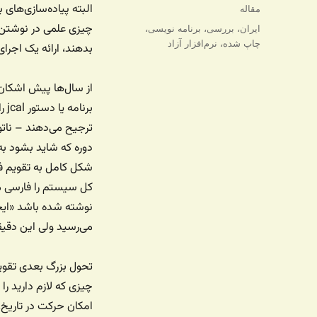
شده
البته پیاده‌سازی‌های 
دسته‌ها
مقاله
در
چیزی علمی در نوشتن آ
برچسب‌ها
ایران
،
بررسی
،
برنامه نویسی
،
چاپ شده
،
نرم‌افزار آزاد
بدهند، ارائه یک اجرای 
بر
ترجیح می‌دهند – ناتو
دوره که شاید بشود به
شکل کامل به تقویم فا
کل سیستم را فارسی م
می‌رسید ولی این دقیقا
تحول بزرگ بعدی تقویم 
چیزی که لازم دارید ر
امکان حرکت در تاریخ.