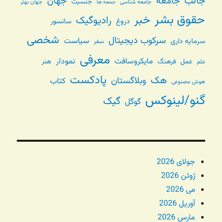
جالب
جامعه
جهان
جنسیت
جامعه شناسی
جهان بهتر
جمعه ها
حقوق بشر
خبر
رادیوگیک
دروغ
سانسور
شخصی
سرکوب دیجیتال
سیاست
سرمایه داری
سفر
معرفی
مایکروسافت
نمودار
عمل
فرهنگ
هنر
علم
پادکست
هک
وبلاگستان
کتاب
هوش مصنوعی
گنو/لینوکس
گیک
گوگل
جولای 2026
ژوئن 2026
می 2026
آوریل 2026
مارس 2026