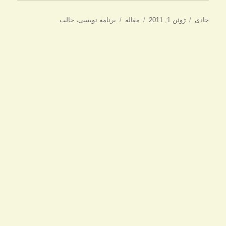
نویسنده
ارسال
دسته‌ها
برچسب‌ها
جادی
ژوئن 1, 2011
مقاله
برنامه نویسی
،
جالب
شده
در