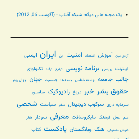
یک مجله عالی دیگه: شبکه آفتاب - (آگوست 06, 2012)
ایران
امنیت
ایمنی
آموزش
اقتصاد
اپل
آزادی بیان
برنامه نویسی
اینترنت
تکنولوژی
بررسی
تبلیغ
ترفند
جالب
جامعه
جهان
جنسیت
جامعه شناسی
جهان بهتر
جمعه ها
حقوق بشر
خبر
رادیوگیک
دروغ
سانسور
شخصی
سرکوب دیجیتال
سیاست
سرمایه داری
سفر
معرفی
مایکروسافت
نمودار
عمل
فرهنگ
هنر
علم
پادکست
هک
وبلاگستان
کتاب
هوش مصنوعی