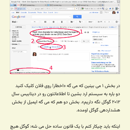
در بخش ۱ می بینین که می گه «اخطار! روی فلان کلیک کنید
دو باره به سیستم ارد بشین تا اطلاعاتتون رو در دیتابیس سال
۲۰۱۲ گوگل نگه داریم». بخش دو هم که می گه ایمیل از بخش
هشداردهی گوگل اومده.
اینکه باید چیکار کنم با یک قانون ساده حل می شه: گوگل هیچ