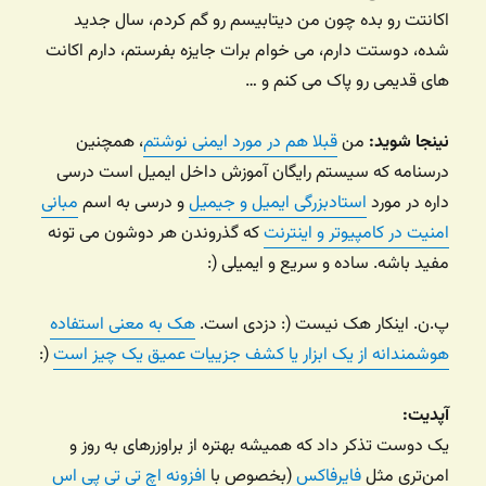
اکانتت رو بده چون من دیتابیسم رو گم کردم، سال جدید
شده، دوستت دارم، می خوام برات جایزه بفرستم، دارم اکانت
های قدیمی رو پاک می کنم و …
نینجا شوید:
من
قبلا هم در مورد ایمنی نوشتم
، همچنین
درسنامه که سیستم رایگان آموزش داخل ایمیل است درسی
داره در مورد
استادبزرگی ایمیل و جیمیل
و درسی به اسم
مبانی
امنیت در کامپیوتر و اینترنت
که گذروندن هر دوشون می تونه
مفید باشه. ساده و سریع و ایمیلی (:
پ.ن. اینکار هک نیست (: دزدی است.
هک به معنی استفاده
هوشمندانه از یک ابزار یا کشف جزییات عمیق یک چیز است
(:
آپدیت:
یک دوست تذکر داد که همیشه بهتره از براوزرهای به روز و
امن‌تری مثل
فایرفاکس
(بخصوص با
افزونه اچ تی تی پی اس