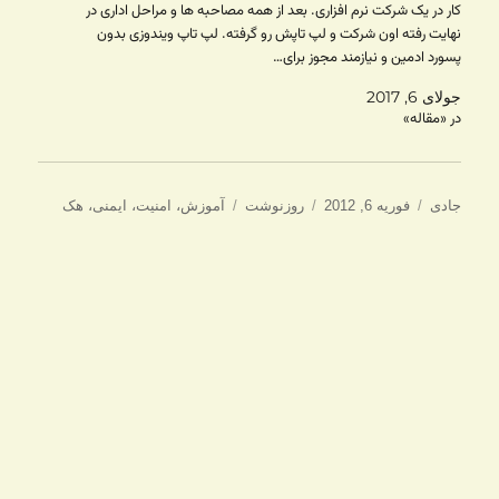
کار در یک شرکت نرم افزاری. بعد از همه مصاحبه ها و مراحل اداری در
نهایت رفته اون شرکت و لپ تاپش رو گرفته. لپ تاپ ویندوزی بدون
پسورد ادمین و نیازمند مجوز برای…
جولای 6, 2017
در «مقاله»
نویسنده
ارسال
دسته‌ها
برچسب‌ها
جادی
فوریه 6, 2012
روزنوشت
آموزش
،
امنیت
،
ایمنی
،
هک
شده
در