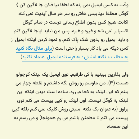
وقت به کسی ایمیل نمی زنه که لطفا بیا فلان جا لاگین کن (:
گوگل مطلقا دیتابیس هاش رو سر هر سال آپدیت نمی کنه.
اکانت هیچ کس بدون اطلاع رسانی درست در تمام گوگل
اکسپایر نمی شه و غیره و غیره. پس من نباید اینجا لاگین کنم
و باید ایمیل رو بدون شک پاک کنم. وانمود کردن اینکه ایمیل از
کس دیگه می یاد کار بسیار راحتی است (
برای مثال نگاه کنید
به مطلب « نکته امنیتی : به فرستنده ایمیل اعتماد نکنید
)
ولی بذارین ببینیم با کی طرفیم. توی ایمیل یک لینک کوچولو
هست (۳). من ماوسم رو روش نگه داشتم و نقطه چهار می
بینم که این لینک به کجا می ره. ساده است دیدن اینکه این
لینک به گوگل نیست. اون لینک رو کپی پیست می کنم توی
براوزر (به عنوان یک نکته امنیتی روش کلیک نمی کنم بلکه کپی
پیست می کنم تا مطمئن باشم می رم همونجا) و می رسم به
این صفحه: