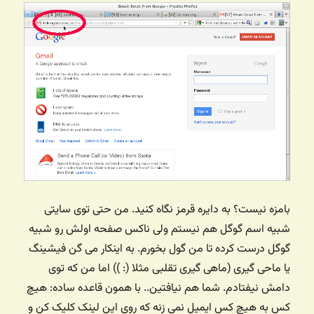
بامزه نیست؟ به دایره قرمز نگاه کنید. من حتی توی سایتی
شبیه اسم گوگل هم نیستم ولی ناکس صفحه اولش رو شبیه
گوگل درست کرده تا من گول بخورم. به اینکار می گن فیشینگ
یا ماحی گیری (ماهی گیری تقلبی مثلا (: ))‌ اما من که توی
دامش نیفتادم. شما هم نیافتین.. با همون قاعده ساده: هیچ
کس به هیچ کس ایمیل نمی زنه که روی این لینک کلیک کن و