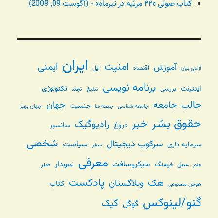
کتاب صوتی «۲۲ مرثیه در تیرماه» - (آگوست 09, 2009)
ایران
امنیت
ایمنی
آموزش
اقتصاد
اپل
آزادی بیان
برنامه نویسی
اینترنت
تکنولوژی
بررسی
تبلیغ
ترفند
جالب
جامعه
جهان
جنسیت
جامعه شناسی
جهان بهتر
جمعه ها
حقوق بشر
خبر
رادیوگیک
دروغ
سانسور
شخصی
سرکوب دیجیتال
سیاست
سرمایه داری
سفر
معرفی
مایکروسافت
نمودار
عمل
فرهنگ
هنر
علم
پادکست
هک
وبلاگستان
کتاب
هوش مصنوعی
گنو/لینوکس
گیک
گوگل