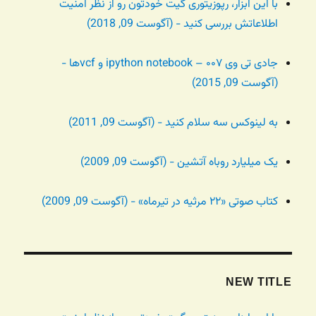
با این ابزار، رپوزیتوری گیت خودتون رو از نظر امنیت
اطلاعاتش بررسی کنید - (آگوست 09, 2018)
جادی تی وی ۰۰۷ – ipython notebook و vcfها -
(آگوست 09, 2015)
به لینوکس سه سلام کنید - (آگوست 09, 2011)
یک میلیارد روباه آتشین - (آگوست 09, 2009)
کتاب صوتی «۲۲ مرثیه در تیرماه» - (آگوست 09, 2009)
NEW TITLE