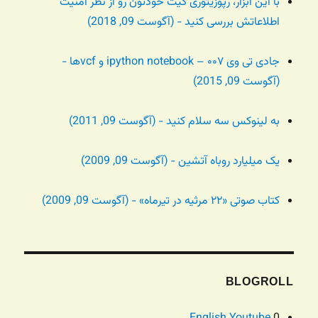
با این ابزار، رپوزیتوری گیت خودتون رو از نظر امنیت
اطلاعاتش بررسی کنید - (آگوست 09, 2018)
جادی تی وی ۰۰۷ – ipython notebook و vcfها -
(آگوست 09, 2015)
به لینوکس سه سلام کنید - (آگوست 09, 2011)
یک میلیارد روباه آتشین - (آگوست 09, 2009)
کتاب صوتی «۲۲ مرثیه در تیرماه» - (آگوست 09, 2009)
BLOGROLL