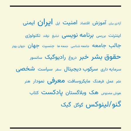
ایران
امنیت
ایمنی
آموزش
اقتصاد
اپل
آزادی بیان
برنامه نویسی
اینترنت
تکنولوژی
بررسی
تبلیغ
ترفند
جالب
جامعه
جهان
جنسیت
جامعه شناسی
جهان بهتر
جمعه ها
حقوق بشر
خبر
رادیوگیک
دروغ
سانسور
شخصی
سرکوب دیجیتال
سیاست
سرمایه داری
سفر
معرفی
مایکروسافت
نمودار
عمل
فرهنگ
هنر
علم
پادکست
هک
وبلاگستان
کتاب
هوش مصنوعی
گنو/لینوکس
گیک
گوگل