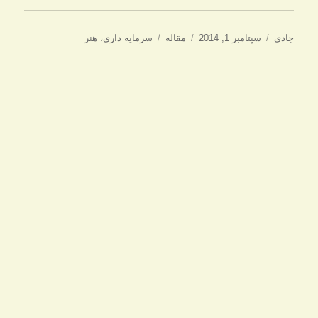
نویسنده
ارسال
دسته‌ها
برچسب‌ها
جادی
سپتامبر 1, 2014
مقاله
سرمایه داری
،
هنر
شده
در