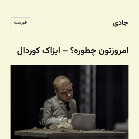
جادی
فهرست
امروزتون چطوره؟ – ایزاک کوردال