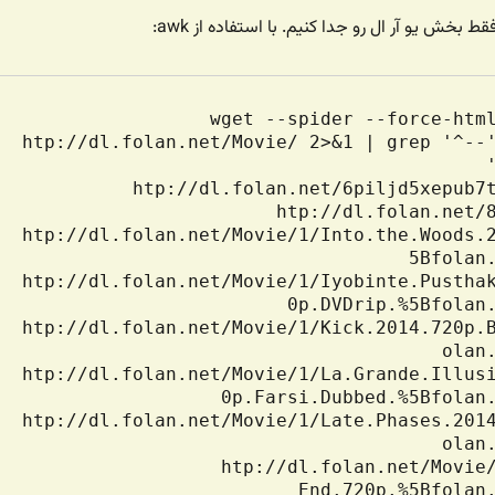
 بخش یو آر ال رو جدا کنیم. با استفاده از awk:
$ wget --spider --force-html
htp://dl.folan.net/Movie/ 2>&1 | grep '^--'
htp://dl.folan.net/Movie/1/Into.the.Woods.
htp://dl.folan.net/Movie/1/Iyobinte.Pustha
htp://dl.folan.net/Movie/1/Kick.2014.720p.
htp://dl.folan.net/Movie/1/La.Grande.Illus
htp://dl.folan.net/Movie/1/Late.Phases.201
htp://dl.folan.net/Movie