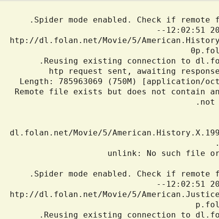
--2015-11-25 12:02:51--  
htp://dl.folan.net/Movie/5/American.Histor
Remote file exists but does not contain an
dl.folan.net/Movie/5/American.History.X.19
--2015-11-25 12:02:51--  
htp://dl.folan.net/Movie/5/American.Justic
Reusing existing connection to dl.fol