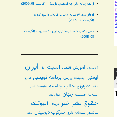
از یک رسانه ملی چه انتظاری دارید؟ - (آگوست 08, 2009)
ادعای مرد ۴۸ ساله: «اینا رو گربه‌ام دانلود کرده» -
(آگوست 08, 2009)
دلایلی که به خاطر آن‌ها نباید اپل مک بخرید - (آگوست
08, 2008)
ایران
امنیت
آموزش
اقتصاد
اپل
آزادی بیان
برنامه نویسی
ایمنی
اینترنت
بررسی
تبلیغ
جالب
جامعه
تکنولوژی
ترفند
جامعه شناسی
جهان
جنسیت
جهان بهتر
جمعه ها
حقوق بشر
خبر
رادیوگیک
دروغ
سرکوب دیجیتال
سانسور
سرمایه داری
سفر