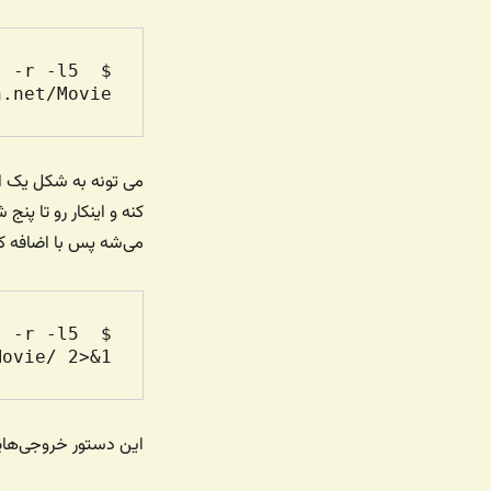
 -r -l5 
.net/Movie/

می تونه به شکل یک اسپ
کنه و اینکار رو تا پنج
می‌شه پس با اضافه ک
 -r -l5 
vie/ 2>&1 

این دستور خروجی‌هایی