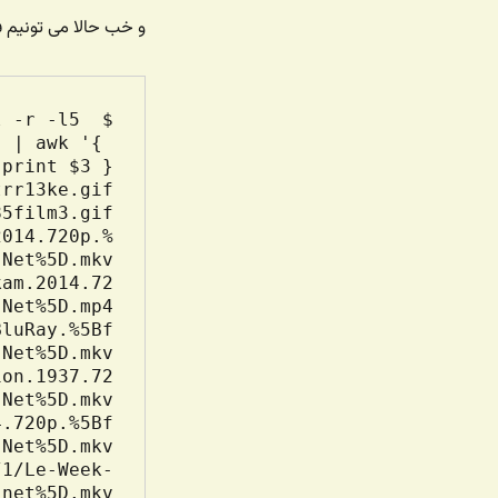
و خب حالا می تونیم فقط
 -r -l5 
 | awk '{ 
2014.720p.%
kam.2014.72
BluRay.%5Bf
ion.1937.72
4.720p.%5Bf
/1/Le-Week-