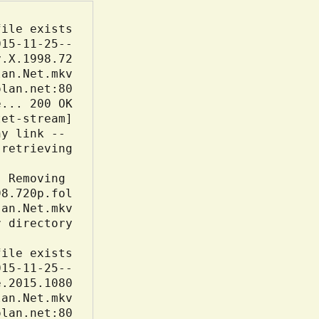
y.X.1998.72
y link -- 
Removing 
98.720p.fol
e.2015.1080
an.net:80.
