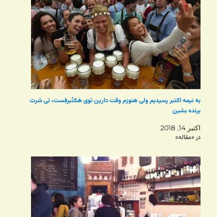
به نیمه اکتبر رسیدیم ولی هنوزم وقت دارین توی هَکتُبرفِست، تی شرت
برنده بشین
اکتبر 14, 2018
در «مقاله»