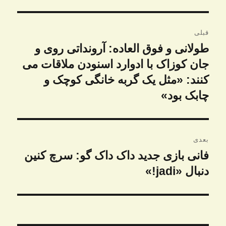
راهبری
قبلی
نوشته
طولانی و فوق العاده: آرونداتی روی و
نوشته
قبلی:
جان کوزاک با ادوارد اسنودن ملاقات می
کنند: «مثل یک گربه خانگی کوچک و
چابک بود»
بعدی
فانی بازی جدید داک داک گو: سرچ کنین
نوشته
بعدی:
دنبال «jadi!»