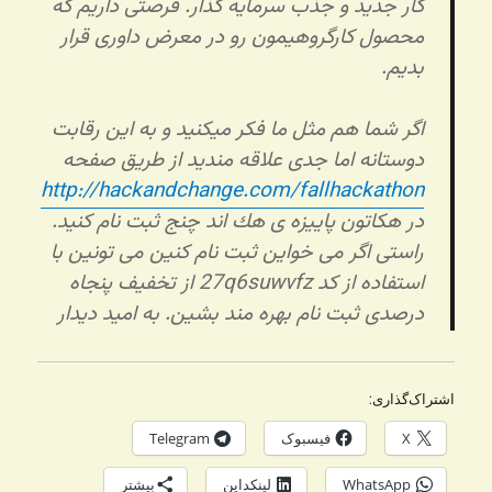
كار جدید و جذب سرمایه گذار. فرصتی داریم كه
محصول كارگروهیمون رو در معرض داوری قرار
بدیم.
اگر شما هم مثل ما فكر میكنید و به این رقابت
دوستانه اما جدی علاقه مندید از طریق صفحه
http://hackandchange.com/fallhackathon
در هكاتون پاییزه ی هك اند چنج ثبت نام كنید.
راستی اگر می خواین ثبت نام کنین می تونین با
استفاده از كد
27q6suwvfz
از تخفیف پنجاه
درصدی ثبت نام بهره مند بشین. به امید دیدار
اشتراک‌گذاری:
X
فیسبوک
Telegram
WhatsApp
لینکداین
بیشتر