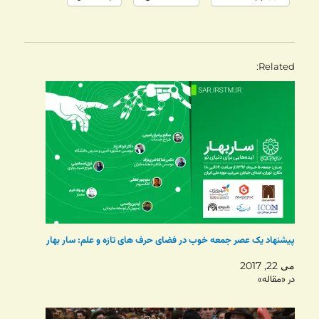
Related
پیشنهاد یک عصر جمعه خوب در فضای حرف های تازه و علم: سار بهار
می 22, 2017
در «مقاله»