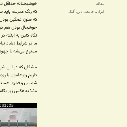
شده
خوشبختانه حداقل در 
دسته‌ها
مقاله
در
که رنگ مدرسه باید سی
برچسب‌ها
ایران
،
جامعه
،
دین
،
گیک
که هنوز، غمگین بودن 
خوشحال بودن هم در ی
نگاه کنین به اینکه د
ما در شرایط «شاد نبا
ممنوع می‌شه تا چهره ش
مشکلی که در این شرایط
داریم روزهامون با روز
شمسی و قمری هستیم ک
مثلا به عکس زیر نگاه 