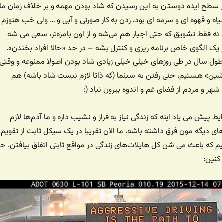
سطح ایده دوستان به این رسیدن که شاد بودن مهمه و بر خلاف زمان ما
اه و قهوه ای و سرمه ای بود، زدن به کار صورتی و آبی و … ولی خب هنوزم
نه فقط تشویق که حتی اجبار هم می‌شه و از اون بامزه‌تر، سعی می شه
ک الگوی خاص برنامه ریزی و کنترل بشه – در حد «حالا افراد بخندن».
ر طول سال در طی روزهای خیلی خیلی زیادی شاد بودن اصولا ممنوعه و وقتی
شین» هستیم، حتی رفتن به سینما (که ذاتا لازم نیست شاد باشه) هم
هر و مردم از فضای غم و اندوه بیرون نیاد (:
 پیش می یاد اینه که زندگی نیاز به فراز و نشیب داره و ما آدم‌ها لازم
های دیگه مون فرق داشته باشه. ما الان تقریبا در یک سیکل ثابت از تقویم
ه باعث می شن کل هایلات‌های زندگی در مواقع ثابتی اتفاق بیافتن. حال
کنین: