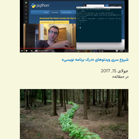
شروع سری ویدئوهای «درک برنامه نویسی»
جولای 15, 2017
در «مقاله»