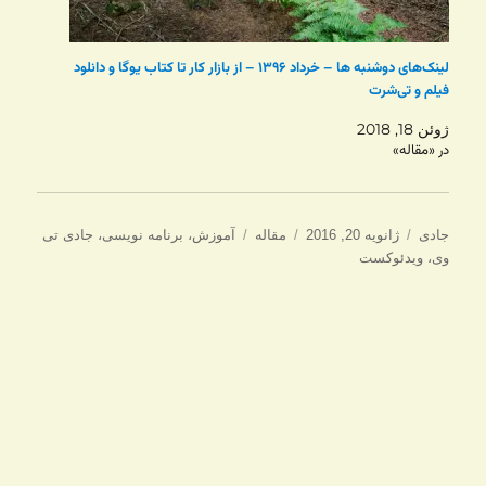
لینک‌های دوشنبه ها – خرداد ۱۳۹۶ – از بازار کار تا کتاب یوگا و دانلود
فیلم و تی‌شرت
ژوئن 18, 2018
در «مقاله»
نویسنده
ارسال
دسته‌ها
برچسب‌ها
جادی
ژانویه 20, 2016
مقاله
آموزش
،
برنامه نویسی
،
جادی تی
شده
وی
،
ویدئوکست
در