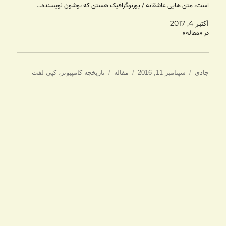
است، متن هایی عاشقانه / پورنوگرافیک هستن که توشون نویسنده…
اکتبر 4, 2017
در «مقاله»
نویسنده
ارسال
دسته‌ها
برچسب‌ها
جادی
سپتامبر 11, 2016
مقاله
تاریخچه کامپیوتر
،
کپی لفت
شده
در