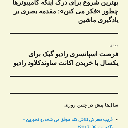
نوشته
بهترین شروع برای درک اینکه کامپیوترها
نوشته
قبلی:
چطور «فکر می کنن»: مقدمه بصری بر
یادگیری ماشین
بعدی
فرصت اسپانسری رادیو گیک برای
نوشته
بعدی:
یکسال با خریدن اکانت ساوندکلاود رادیو
سال‌ها پیش در چنین روزی
فریب «هر کی تلاش کنه موفق می شه» رو نخورین -
(آگوست 08, 2017)