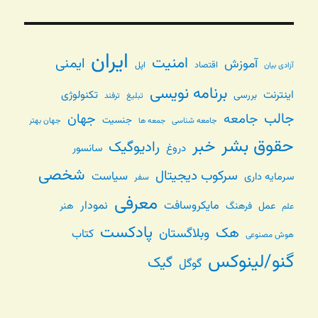
ایران
امنیت
ایمنی
آموزش
اقتصاد
اپل
آزادی بیان
برنامه نویسی
اینترنت
تکنولوژی
بررسی
تبلیغ
ترفند
جالب
جامعه
جهان
جنسیت
جامعه شناسی
جهان بهتر
جمعه ها
حقوق بشر
خبر
رادیوگیک
دروغ
سانسور
شخصی
سرکوب دیجیتال
سیاست
سرمایه داری
سفر
معرفی
مایکروسافت
نمودار
عمل
فرهنگ
هنر
علم
پادکست
هک
وبلاگستان
کتاب
هوش مصنوعی
گنو/لینوکس
گیک
گوگل