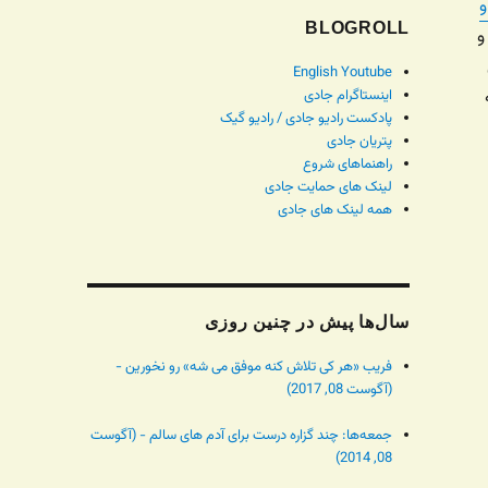
ره های ۱۶، ۱۷ و
BLOGROLL
و
English Youtube
اینستاگرام جادی
پادکست رادیو جادی / رادیو گیک
پتریان جادی
راهنماهای شروع
لینک های حمایت جادی
همه لینک های جادی
سال‌ها پیش در چنین روزی
فریب «هر کی تلاش کنه موفق می شه» رو نخورین -
(آگوست 08, 2017)
جمعه‌ها: چند گزاره درست برای آدم های سالم - (آگوست
08, 2014)