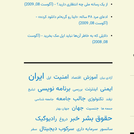
از یک رسانه ملی چه انتظاری دارید؟ - (آگوست 08, 2009)
ادعای مرد ۴۸ ساله: «اینا رو گربه‌ام دانلود کرده» -
(آگوست 08, 2009)
دلایلی که به خاطر آن‌ها نباید اپل مک بخرید - (آگوست
08, 2008)
ایران
امنیت
آموزش
اقتصاد
اپل
آزادی بیان
برنامه نویسی
ایمنی
اینترنت
بررسی
تبلیغ
جالب
جامعه
تکنولوژی
ترفند
جامعه شناسی
جهان
جنسیت
جهان بهتر
جمعه ها
حقوق بشر
خبر
رادیوگیک
دروغ
سرکوب دیجیتال
سانسور
سرمایه داری
سفر