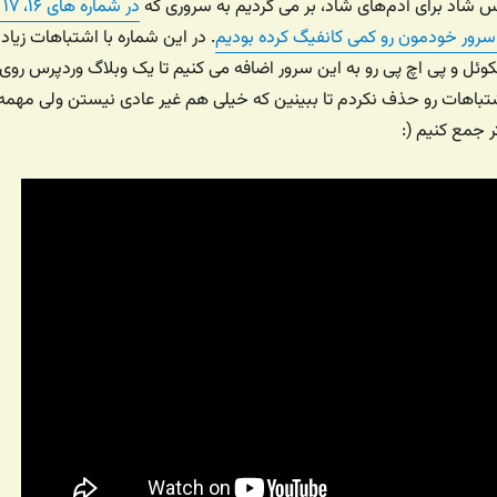
کس شاد برای آدم‌های شاد، بر می گردیم به سروری که
در شما
. در این شماره با اشتباهات زیاد 
وئل و پی اچ پی رو به این سرور اضافه می کنیم تا یک وبلاگ وردپرس روی
اشتباهات رو حذف نکردم تا ببینین که خیلی هم غیر عادی نیستن ولی مهمه
 جمع کنیم (: