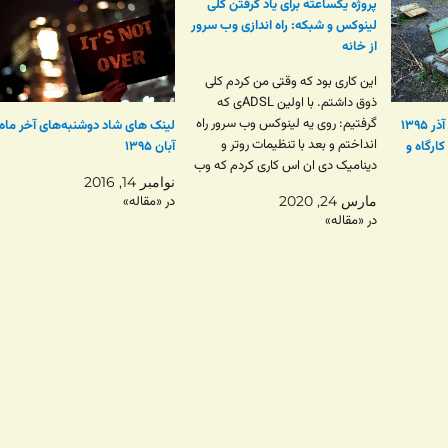
پروژه یکساعته برای یاد گرفتن کلی
لینوکس و شبکه: راه اندازی وب سرور
از خانه
این کاری بود که وقتی من کردم کلی
ذوق داشتم. با اولین ADSLی که
گرفتیم: روی یه لینوکس وب سرور راه
لینک‌های شاد دوشنبه‌ آخر آذر ۱۳۹۵
لینک های شاد دوشنبه‌های آخر ماه
انداختم و بعد با تنظیمات روتر و
کارگاه و
آبان ۱۳۹۵
دینامیک دی ان اس کاری کردم که وب
نوامبر 14, 2016
سرور من از همه دنیا قابل دیدن باشه.
مارس 24, 2020
در «مقاله»
تقریبا ۳ سال قبل یکی ازم…
در «مقاله»