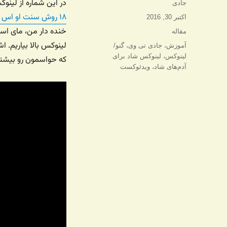
در این شماره از لینو
نویسنده
جادی
۱۸ روش سنت او اس سرور خودمون رو کمی کانفیگ کرده بودیم
ارسال
اکتبر 30, 2016
شده
خنده دار من، مای اسک
دسته‌ها
مقاله
در
لینوکس بالا بیاریم. 
برچسب‌ها
آموزش
،
جادی تی وی
،
گنو/
لینوکس
،
لینوکس شاد برای
که حواسمون رو بیشتر
آدم‌های شاد
،
ویدئوکست