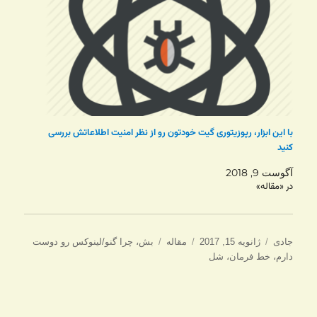
با این ابزار، رپوزیتوری گیت خودتون رو از نظر امنیت اطلاعاتش بررسی
کنید
آگوست 9, 2018
در «مقاله»
نویسنده
ارسال
دسته‌ها
برچسب‌ها
جادی
ژانویه 15, 2017
مقاله
بش
،
چرا گنو/لینوکس رو دوست
شده
دارم
،
خط فرمان
،
شل
در