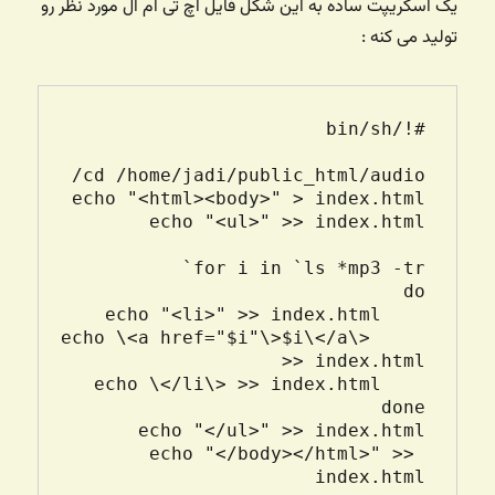
یک اسکریپت ساده به این شکل فایل اچ تی ام ال مورد نظر رو
تولید می کنه :
    echo \<a href="$i"\>$i\</a\> 
echo "</body></html>" >> 
index.html
