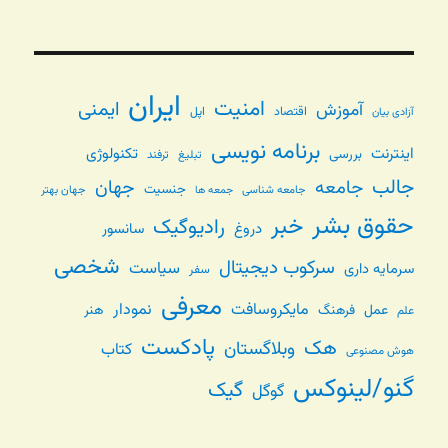
ایران
امنیت
ایمنی
آموزش
اقتصاد
اپل
آزادی بیان
برنامه نویسی
اینترنت
تکنولوژی
بررسی
تبلیغ
ترفند
جالب
جامعه
جهان
جنسیت
جامعه شناسی
جهان بهتر
جمعه ها
حقوق بشر
خبر
رادیوگیک
دروغ
سانسور
شخصی
سرکوب دیجیتال
سیاست
سرمایه داری
سفر
معرفی
مایکروسافت
نمودار
عمل
فرهنگ
هنر
علم
پادکست
هک
وبلاگستان
کتاب
هوش مصنوعی
گنو/لینوکس
گیک
گوگل