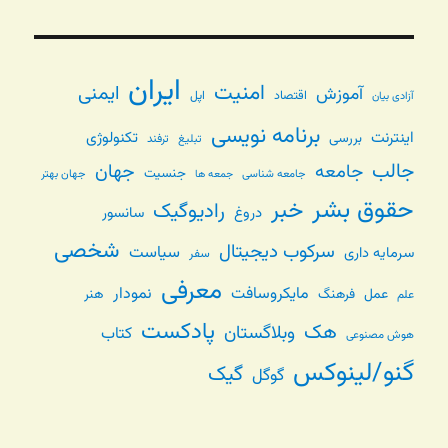
ایران
امنیت
ایمنی
آموزش
اقتصاد
اپل
آزادی بیان
برنامه نویسی
اینترنت
تکنولوژی
بررسی
تبلیغ
ترفند
جالب
جامعه
جهان
جنسیت
جامعه شناسی
جهان بهتر
جمعه ها
حقوق بشر
خبر
رادیوگیک
دروغ
سانسور
شخصی
سرکوب دیجیتال
سیاست
سرمایه داری
سفر
معرفی
مایکروسافت
نمودار
عمل
فرهنگ
هنر
علم
پادکست
هک
وبلاگستان
کتاب
هوش مصنوعی
گنو/لینوکس
گیک
گوگل