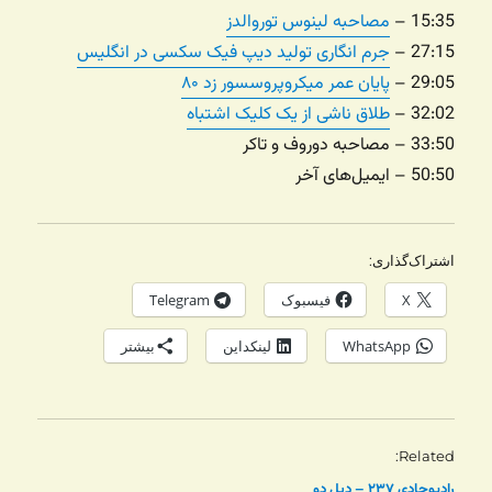
15:35 –
مصاحبه لینوس توروالدز
27:15 –
جرم انگاری تولید دیپ فیک سکسی در انگلیس
29:05 –
پایان عمر میکروپروسسور زد ۸۰
32:02 –
طلاق ناشی از یک کلیک اشتباه
33:50 – مصاحبه دوروف و تاکر
50:50 – ایمیل‌های آخر
اشتراک‌گذاری:
X
فیسبوک
Telegram
WhatsApp
لینکداین
بیشتر
Related
رادیوجادی ۲۳۷ – دیل دو