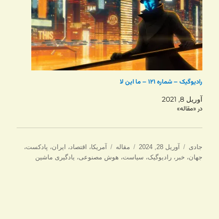
رادیوگیک – شماره ۱۲۱ – ما این لا
آوریل 8, 2021
در «مقاله»
نویسنده
ارسال
دسته‌ها
برچسب‌ها
جادی
آوریل 28, 2024
مقاله
آمریکا
،
اقتصاد
،
ایران
،
پادکست
،
شده
جهان
،
خبر
،
رادیوگیک
،
سیاست
،
هوش مصنوعی
،
یادگیری ماشین
در