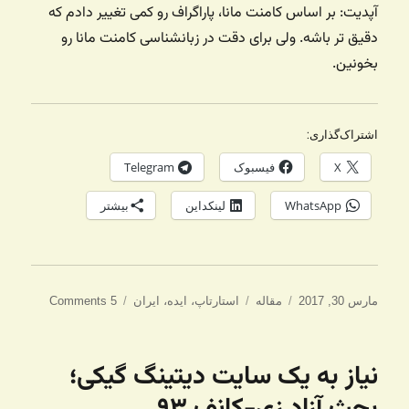
آپدیت: بر اساس کامنت مانا، پاراگراف رو کمی تغییر دادم که
دقیق تر باشه. ولی برای دقت در زبانشناسی کامنت مانا رو
بخونین.
اشتراک‌گذاری:
X
فیسبوک
Telegram
WhatsApp
لینکداین
بیشتر
ارسال
دسته‌ها
برچسب‌ها
مارس 30, 2017
مقاله
استارتاپ
،
ایده
،
ایران
5 Comments
شده
در
نیاز به یک سایت دیتینگ گیکی؛
بحث آزاد زی-کانف ۹۳