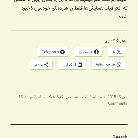
که اکثر فیلم همایش‌ها فقط رو هاردهای خودمون ذخیره
شده.
اشتراک‌گذاری:
X
فیسبوک
Telegram
WhatsApp
لینکداین
بیشتر
ارسال
دسته‌ها
برچسب‌ها
می 6, 2015
مقاله
ایده
،
شخصی
،
گنو/لینوکس
،
لینوکس
13
شده
Comments
در
Search