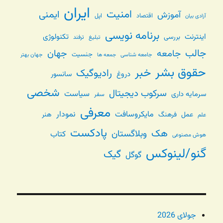
ایران
امنیت
ایمنی
آموزش
اقتصاد
اپل
آزادی بیان
برنامه نویسی
اینترنت
تکنولوژی
بررسی
تبلیغ
ترفند
جالب
جامعه
جهان
جنسیت
جامعه شناسی
جهان بهتر
جمعه ها
حقوق بشر
خبر
رادیوگیک
دروغ
سانسور
شخصی
سرکوب دیجیتال
سیاست
سرمایه داری
سفر
معرفی
مایکروسافت
نمودار
عمل
فرهنگ
هنر
علم
پادکست
هک
وبلاگستان
کتاب
هوش مصنوعی
گنو/لینوکس
گیک
گوگل
جولای 2026