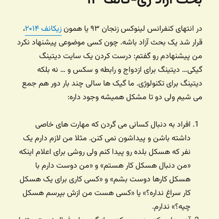
در انتهای کنفرانس لینوکس زنجان ۹۳ یا همون
زیکانف ۲۰۱۴
،‌
قرار شد یک بحث آزاد باشه. چون کسی موضوعی پیشنهاد نکرد
من پیشنهادم رو گفتم:‌ درست کردن یک سایت دیتینگ
گیکی… دیتینگ برای ازدواج و رابطه و سکس و … نه بلکه
دیتینگ برای تکنولوژی. ما گیک ها سالی چند بار دور هم جمع
می شیم ولی دو تا مشکل همیشه وجود داره:
افراد به دنبال کسانی می گردن که مهارت های خاصی
داشته باشن و پیداشون نمی کنن. مثلا من لازم دارم یک
نفر که هسکل بلده رو پیدا کنم ولی روشی برای اعلام اینکه
«من دنبال هسکل کار هستم» و «من دوست دارم با
هسکل کارها دوست بشم» و «کسی کاری برای یک هسکل
کار سراغ نداره؟» یا «کسی هست من ازش بپرسم هسکل
چیه؟» ندارم.