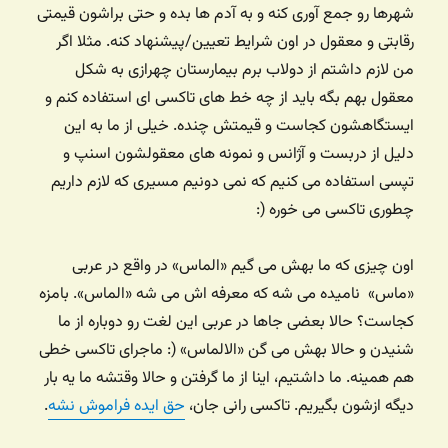
شهرها رو جمع آوری کنه و به آدم ها بده و حتی براشون قیمتی
رقابتی و معقول در اون شرایط تعیین/پیشنهاد کنه. مثلا اگر
من لازم داشتم از دولاب برم بیمارستان چهرازی به شکل
معقول بهم بگه باید از چه خط های تاکسی ای استفاده کنم و
ایستگاهشون کجاست و قیمتش چنده. خیلی از ما به این
دلیل از دربست و آژانس و نمونه های معقولشون اسنپ و
تپسی استفاده می کنیم که نمی دونیم مسیری که لازم داریم
چطوری تاکسی می خوره (:
اون چیزی که ما بهش می گیم «الماس» در واقع در عربی
«ماس»‌ نامیده می شه که معرفه اش می شه «الماس». بامزه
کجاست؟ حالا بعضی جاها در عربی این لغت رو دوباره از ما
شنیدن و حالا بهش می گن «الالماس» (: ماجرای تاکسی خطی
هم همینه. ما داشتیم، اینا از ما گرفتن و حالا وقتشه ما یه بار
دیگه ازشون بگیریم. تاکسی رانی جان،
حق ایده فراموش نشه
.