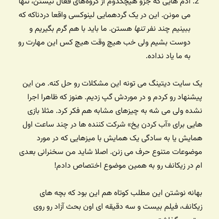
آدم هایی که جزو هیچکدوم از گروه‌های فعال نیستن، تنها
می مونن. این در یک گردهمایی لینوکسی واقعا دردناکه که
ببینیم چند نفر
تنها
هستن. ما باید با هم گرم بگیریم و
دوست بشیم ولی خب هیچ وقت هیچ کس این مهارت رو
به ما یاد نداده.
یک سایت دیتینگ می تونه این مشکلات رو حل کنه. من این
پیشنهاد رو کردم و در موردش گپ زدیم. هنوز که ظاهرا اجرا
نشده ولی می شه به چیزهای مشابه هم فکر کرد. مثلا بازی
هایی برای «آب کردن یخ» شرکت کننده ها در چند ساعت اول
همایش یا به سادگی یک همایش با میزهایی که در مورد
موضوعات متنوع حرف می زنن. اصلا شاید من سخنرانی بعدی
ام در زیکانف رو به همین موضوع اختصاص دادم!
بهانه نوشتن این مطلب کوتاه هم این بود که بچه های
زیکانف،‌ فیلم بیست و سه دقیقه ای اون بحث آزاد رو روی