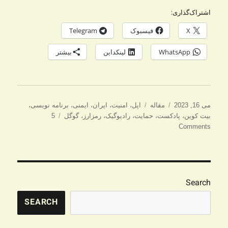
اشتراک‌گذاری:
X
فیسبوک
Telegram
WhatsApp
لینکداین
بیشتر
ارسال
دسته‌ها
برچسب‌ها
می 16, 2023
مقاله
اپل
،
امنیت
،
ایران
،
ایمنی
،
برنامه نویسی
،
شده
بیت کوین
،
پادکست
،
حمایت
،
رادیوگیک
،
رمزارز
،
گوگل
5
در
Comments
Search
SEARCH