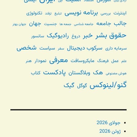
اقتصاد
اپل
آزادی بیان
برنامه نویسی
اینترنت
تکنولوژی
بررسی
تبلیغ
ترفند
جالب
جامعه
جهان
جنسیت
جامعه شناسی
جهان بهتر
جمعه ها
حقوق بشر
خبر
رادیوگیک
دروغ
سانسور
شخصی
سرکوب دیجیتال
سیاست
سرمایه داری
سفر
معرفی
مایکروسافت
نمودار
عمل
فرهنگ
هنر
علم
پادکست
هک
وبلاگستان
کتاب
هوش مصنوعی
گنو/لینوکس
گیک
گوگل
جولای 2026
ژوئن 2026