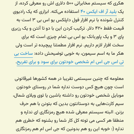
هکری که سیستم مخابراتی ۵۰۰ دلاری اش رو معرفی کرده، از
یک
بلید آر اف ایکس ۴۰
استفاده می‌کنه. ابزاری که یک رادیوی
کنترل شونده با نرم افزار فول داپلکس یو اس بی ۳ است به
قیمت فقط ۴۲۰ دلار. ترکیب کردن این با دو تا آنتن و یک رزبری
پای ۳ و یک پاوربانک یو اس بی تمام چیزی است که برای
سخت افزار لازم داریم. نرم افزار مطمئنا پیچیده تر است ولی
هکر ما به اسم سیمون، به خوبی توضیحش داده:
ساخت بی
تی اس جی اس ام شخصی خودتون برای سود و برای تفریح
.
معلومه که چنین سیستمی تقریبا در همه کشورها غیرقانونی
است چون هیچ کس دوست نداره شما در روستای خودتون
موبایل شخصی خودتون رو داشته باشین یا توی ویلای شمال،
سیم کارت‌هایی به دوستانتون بدین که بتونن با هم حرف
بزنن. البته سیستم معرفی شده هیچ رمزنگاری ای نداره و
منطقا هر کسی می تونه کل کار شما رو بشنوه که خطری هم
نداره (: خوبه این رو هم بدونین که جی اس ام هم رمزنگاری