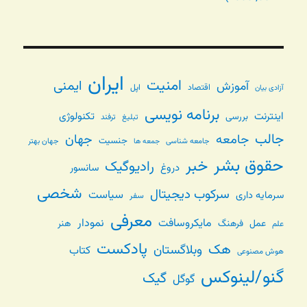
ایران
امنیت
ایمنی
آموزش
اقتصاد
اپل
آزادی بیان
برنامه نویسی
اینترنت
تکنولوژی
بررسی
تبلیغ
ترفند
جالب
جامعه
جهان
جنسیت
جامعه شناسی
جهان بهتر
جمعه ها
حقوق بشر
خبر
رادیوگیک
دروغ
سانسور
شخصی
سرکوب دیجیتال
سیاست
سرمایه داری
سفر
معرفی
مایکروسافت
نمودار
عمل
فرهنگ
هنر
علم
پادکست
هک
وبلاگستان
کتاب
هوش مصنوعی
گنو/لینوکس
گیک
گوگل