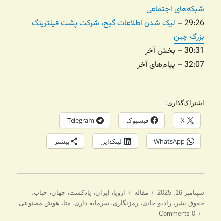
شبکه‌های اجتماعی
29:26 –
لیک شدن اطلاعات گیج، شرکت پشت فیلترینگ
بزرگ چین
30:31 – بخش آخر
32:07 – پیام‌های آخر
اشتراک‌گذاری:
X
فیسبوک
Telegram
WhatsApp
لینکداین
بیشتر
ارسال
دسته‌ها
برچسب‌ها
سپتامبر 16, 2025
مقاله
اروپا
،
ایران
،
پادکست
،
جهان
،
حباب
،
شده
حقوق بشر
،
رادیو جادی
،
رمزنگاری
،
سرمایه داری
،
متا
،
هوش مصنوعی
در
0 Comments