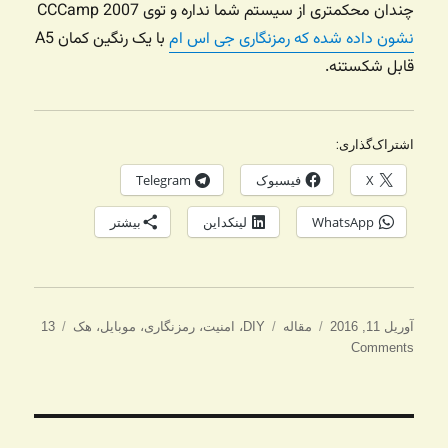
چندان محکمتری از سیستم شما نداره و توی CCCamp 2007
نشون داده شده که رمزنگاری جی اس ام
با یک رنگین کمان A5
قابل شکستنه.
اشتراک‌گذاری:
X
فیسبوک
Telegram
WhatsApp
لینکداین
بیشتر
ارسال
دسته‌ها
برچسب‌ها
آوریل 11, 2016
مقاله
DIY
،
امنیت
،
رمزنگاری
،
موبایل
،
هک
13
شده
Comments
در