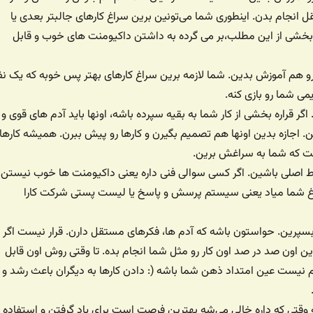
انجام بدن. اینطوری شما می‌تونین برین سراغ کارهای جالبتر بعدی یا
خشی از این مطلب،بر می گرده به داشتن داکیومنت های خوب و قابل
و هم آموزش بدین. شما لازمه برین سراغ کارهای بهتر پس خوبه که یک نف
ی شما رو بازی کنه.
اگر قراره بخشی از کار شما به بقیه سپرده باشه، اونها باید آدم های قوی و ب
. اجازه بدین اونها هم تصمیم بگیرن و کارها رو پیش ببرن. همیشه کارها
ت که شما به سراغش برین.
باط اصلی باشین. اگر کسی سوالی فنی داره یعنی داکیومنت ها خوب نیستن.
شما میاد یعنی سیستم پرسش و پاسخ یا لیست پستی شرکت کارا
یه بسپرین. حواستون باشه که آدم ها، فکرهای مستقل دارن. قرار نیست اگر
ن اون صد در صد اون کار رو مثل شما انجام بده. تا وقتی روش اون قابل
 نیست عین امتداد ذهن شما باشه (: دادن کارها به دیگران باعث رشد و
ه وقتی که داره خالی می‌شه بهترین فرصت است برای یاد گرفتن و استفاده ا