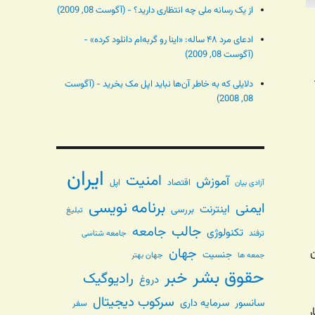
از یک رسانه ملی چه انتظاری دارید؟ - (آگوست 08, 2009)
ادعای مرد ۴۸ ساله: «اینا رو گربه‌ام دانلود کرده» -
(آگوست 08, 2009)
دلایلی که به خاطر آن‌ها نباید اپل مک بخرید - (آگوست
08, 2008)
ایران
امنیت
آموزش
اقتصاد
اپل
آزادی بیان
برنامه نویسی
ایمنی
اینترنت
بررسی
تبلیغ
جالب
جامعه
تکنولوژی
ترفند
جامعه شناسی
جهان
ن
جنسیت
جهان بهتر
جمعه ها
حقوق بشر
خبر
رادیوگیک
دروغ
سرکوب دیجیتال
سانسور
سرمایه داری
سفر
ر