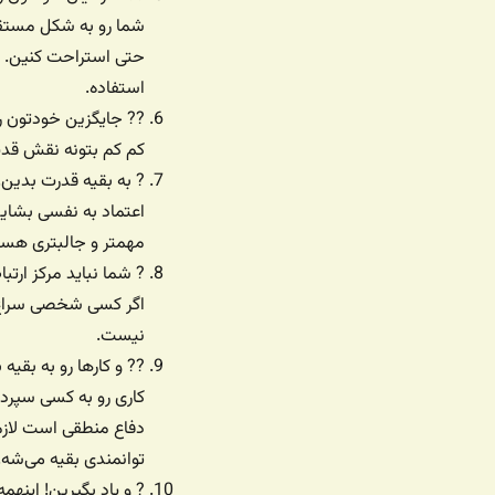
شما رو به شکل مستقل 
حتی استراحت کنین. ب
استفاده.
?‍? جایگزین خودتون ر
کم کم بتونه نقش قدیم
? به بقیه قدرت بدین. 
اعتماد به نفسی بشاین
مهمتر و جالبتری هس
? شما نباید مرکز ارت
اگر کسی شخصی سراغ 
نیست.
?‍? و کارها رو به بق
کاری رو به کسی سپردی
دفاع منطقی است لازم
توانمندی بقیه می‌شه.
? و یاد بگیرین! اینهم