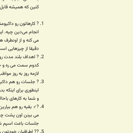
کنین که همیشه قابل ج
? کارهاتون رو داکیوم
انجام می‌دین چیه. این
می کنه و از اونطرف 
دقیقا از چیزهایی اس
? اهداف بلند مدت رو
کدوم سمت می ره و چ
لازمه روز به روز موا
? جلسات رو هم داکیو
اینطوری برای اینکه 
و شما به کارهای باحال
?‍♂️ بقیه رو هم بیار
می بینن اون پشت چه 
جلسات باعث اسپم شد
?‍? اطرافیان خودتون 