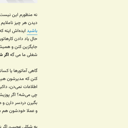
نه منظورم این نیست 
دیدن هر چیز ناملایم
باشید
ایده‌اش اینه ک
حال یاد دادن کارهاتو
جایگزین کنن و همیشه 
شغلی ما می گه
اگر ش
گاهی آماتورها یا کس
کنن که مدیرشون هیچ و
اطلاعات نمی‌دن، داکی
چی می‌شه؟ اگر پوزیشن
بگیرن دردسر دارن و ه
و عملا خودشون هم به 
به شکلی عجیب،‌ اگر ش