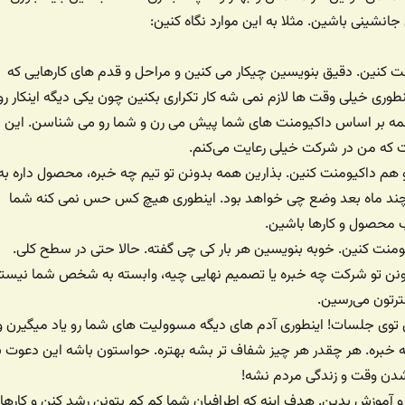
انشینی باشین. مثلا به این موارد نگاه کنین:
نت کنین. دقیق بنویسین چیکار می کنین و مراحل و قدم های کارهایی که
طوری خیلی وقت ها لازم نمی شه کار تکراری بکنین چون یکی دیگه اینکار رو
همه بر اساس داکیومنت های شما پیش می رن و شما رو می شناسن. این
ت که من در شرکت خیلی رعایت می‌کنم.
 هم داکیومنت کنین. بذارین همه بدونن تو تیم چه خبره، محصول داره به
ند ماه بعد وضع چی خواهد بود. اینطوری هیچ کس حس نمی کنه شما
ظب محصول و کارها باشین.
منت کنین. خوبه بنویسین هر بار کی چی گفته. حالا حتی در سطح کلی.
بدونن تو شرکت چه خبره یا تصمیم نهایی چیه، وابسته به شخص شما نیست
ترتون می‌رسین.
ین توی جلسات! اینطوری آدم های دیگه مسوولیت های شما رو یاد میگیرن و
خبره. هر چقدر هر چیز شفاف تر بشه بهتره. حواستون باشه این دعوت ب
ن وقت و زندگی مردم نشه!
رو آموزش بدین. هدف اینه که اطرافیان شما کم کم بتونن رشد کنن و کارها