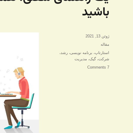
باشید
ارسال
ژوئن 13, 2021
شده
دسته‌ها
مقاله
در
برچسب‌ها
استارتاپ
،
برنامه نویسی
،
رشد
،
شرکت
،
گیک
،
مدیریت
7 Comments