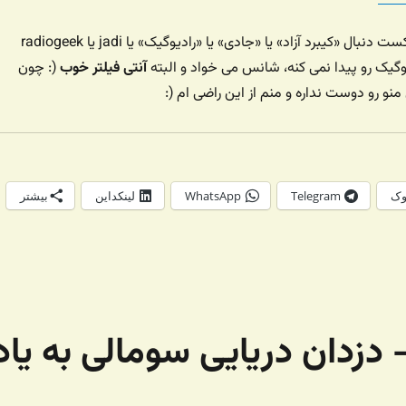
یا توی برنامه های پادکست دنبال «کیبرد آزاد» یا «جادی» یا «رادیوگیک» یا jadi یا radiogeek
گیک رو پیدا نمی کنه، شانس می خواد و البته
آنتی فیلتر خوب
(: چون
نو رو دوست نداره و منم از این راضی ام (:
وک
Telegram
WhatsApp
لینکداین
بیشتر
یوگیک – شماره ۱۴۱ – دزدان دریایی سومالی به یاد