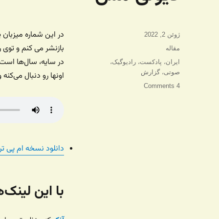
در این شماره میزبان 
ارسال
ژوئن 2, 2022
شده
بازنشر می کنم و توی ر
دسته‌ها
مقاله
در
در سایه، سال‌ها است 
برچسب‌ها
ایران
،
پادکست
،
رادیوگیک
،
صوتی
،
گزارش
اونها رو دنبال می‌کنه 
4 Comments
دانلود نسخه ام پی تر
با این لینک