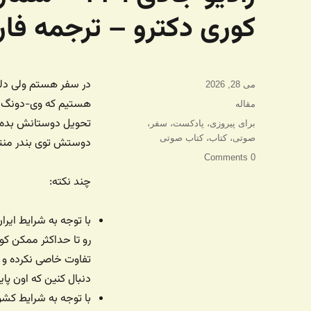
کوری دکترو – ترجمه فا
در سفر هستم ولی دلی
ارسال
می 28, 2026
شده
هستیم که وی-دونگ دا
دسته‌ها
مقاله
در
تحویل دوستانش بده ک
برچسب‌ها
برای پیروزی
،
پادکست
،
سفر
،
صوتی
،
کتاب
،
کتاب صوتی
دوستش توی بندر منت
0 Comments
چند نکته:
با توجه به شرایط ایر
رو تا حداکثر ممکن 
تفاوت خاصی نکرده و مو
دنبال کنین که اون پ
با توجه به شرایط کشو