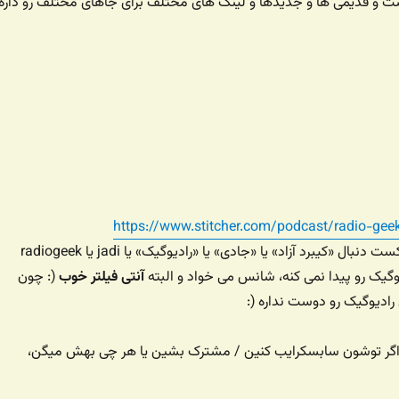
 و قدیمی ها و جدیدها و لینک های مختلف برای جاهای مختلف رو داره
https://www.stitcher.com/podcast/radio-gee
یا توی برنامه های پادکست دنبال «کیبرد آزاد» یا «جادی» یا «رادیوگیک» یا jadi یا radiogeek
گیک رو پیدا نمی کنه، شانس می خواد و البته
آنتی فیلتر خوب
(: چون
ادیوگیک رو دوست نداره (:
ه اگر توشون سابسکرایب کنین / مشترک بشین یا هر چی بهش میگن،