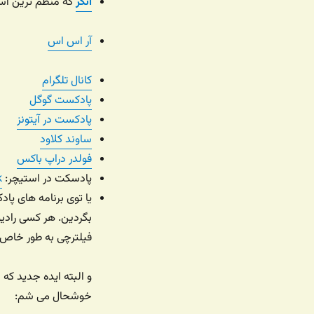
آنکر
که منظم ترین است
آر اس اس
کانال تلگرام
پادکست گوگل
پادکست در آیتونز
ساوند کلاود
فولدر دراپ باکس
پادسکت در استیچر:
k
بگردین. هر کسی رادیو
فیلترچی به طور خاص ر
و البته ایده جدید ک
خوشحال می شم: